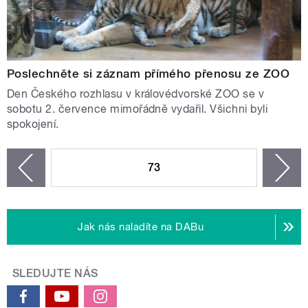
Poslechněte si záznam přímého přenosu ze ZOO
Den Českého rozhlasu v královédvorské ZOO se v
sobotu 2. července mimořádně vydařil. Všichni byli
spokojení.
STRÁNKY
73
n
zí
Jak nás naladíte na DABu
SLEDUJTE NÁS