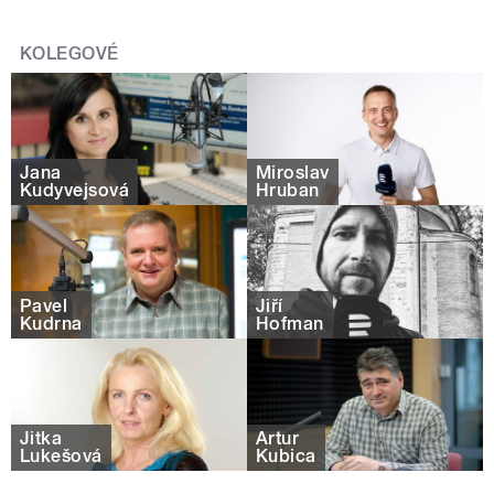
KOLEGOVÉ
Jana
Miroslav
Kudyvejsová
Hruban
Pavel
Jiří
Kudrna
Hofman
Jitka
Artur
Lukešová
Kubica