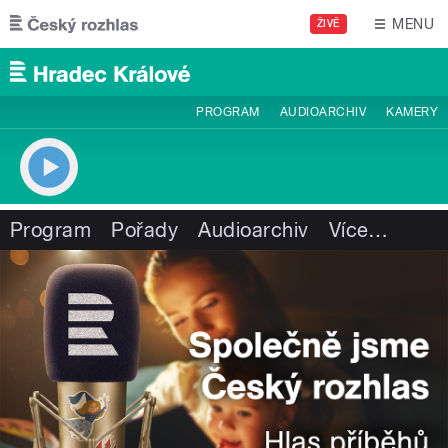
Přejít k hlavnímu obsahu
MENU
ŽIVĚ
PROGRAM
AUDIOARCHIV
KAMERY
Program
Pořady
Audioarchiv
Více
…