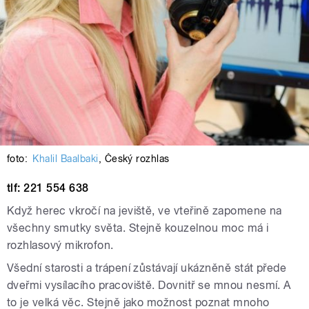
foto:
Khalil Baalbaki
,
Český rozhlas
tlf: 221 554 638
Když herec vkročí na jeviště, ve vteřině zapomene na
všechny smutky světa. Stejně kouzelnou moc má i
rozhlasový mikrofon.
Všední starosti a trápení zůstávají ukázněně stát přede
dveřmi vysílacího pracoviště. Dovnitř se mnou nesmí. A
to je velká věc. Stejně jako možnost poznat mnoho