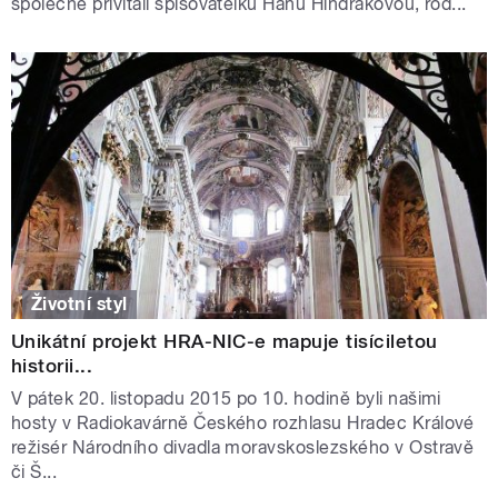
společně přivítali spisovatelku Hanu Hindrákovou, rod...
Životní styl
Unikátní projekt HRA-NIC-e mapuje tisíciletou
historii...
V pátek 20. listopadu 2015 po 10. hodině byli našimi
hosty v Radiokavárně Českého rozhlasu Hradec Králové
režisér Národního divadla moravskoslezského v Ostravě
či Š...