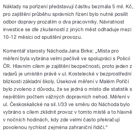
Náklady na pořízení představují částku bezmála 5 mil. Kč,
pro zajištění průběhu správních řízení bylo nutné posílit
odbor dopravy prozatím o dva pracovníky. Návratnost
investice se dle zkušeností z jiných měst odhaduje mezi
10-12 měsíci od spuštění provozu.
Komentář starosty Náchoda Jana Birke: „Místa pro
měření byla vybrána velmi pečlivě ve spolupráci s Policií
ČR. Hlavním cílem je zajištění bezpečnosti, proto jeden z
radarů je umístěn právě v ul. Kostelecké v bezprostřední
blízkosti základní školy. Úsekové měření v Malém Poříčí
bylo zvoleno z důvodu, že se jedná o místo dle statistik s
největším počtem vážných dopravních nehod. Měření v
ul. Českoskalické na sil. I/33 ve směru do Náchoda bylo
vybráno s cílem zklidnit provoz v tomto místě a to hlavně
v nočních hodinách, kdy zde velmi často překračují
povolenou rychlost zejména zahraniční řidiči.“