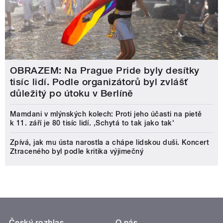
OBRAZEM: Na Prague Pride byly desítky
tisíc lidí. Podle organizátorů byl zvlášť
důležitý po útoku v Berlíně
Mamdani v mlýnských kolech: Proti jeho účasti na pietě
k 11. září je 80 tisíc lidí. ‚Schytá to tak jako tak'
Zpívá, jak mu ústa narostla a chápe lidskou duši. Koncert
Ztraceného byl podle kritika výjimečný
Český rozhlas
O nás