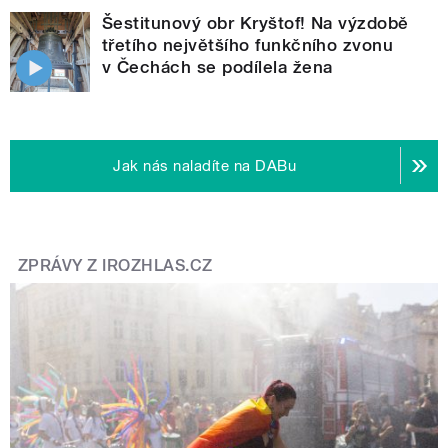
Šestitunový obr Kryštof! Na výzdobě
třetího největšího funkčního zvonu
v Čechách se podílela žena
Jak nás naladíte na DABu
ZPRÁVY Z IROZHLAS.CZ