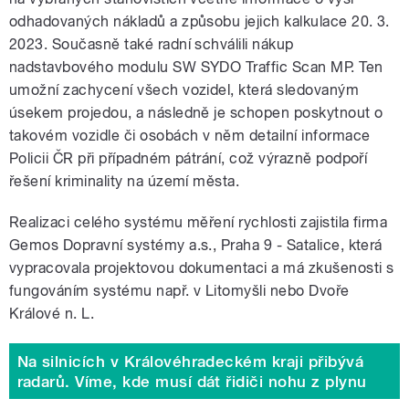
odhadovaných nákladů a způsobu jejich kalkulace 20. 3.
2023. Současně také radní schválili nákup
nadstavbového modulu SW SYDO Traffic Scan MP. Ten
umožní zachycení všech vozidel, která sledovaným
úsekem projedou, a následně je schopen poskytnout o
takovém vozidle či osobách v něm detailní informace
Policii ČR při případném pátrání, což výrazně podpoří
řešení kriminality na území města.
Realizaci celého systému měření rychlosti zajistila firma
Gemos Dopravní systémy a.s., Praha 9 - Satalice, která
vypracovala projektovou dokumentaci a má zkušenosti s
fungováním systému např. v Litomyšli nebo Dvoře
Králové n. L.
Na silnicích v Královéhradeckém kraji přibývá
radarů. Víme, kde musí dát řidiči nohu z plynu