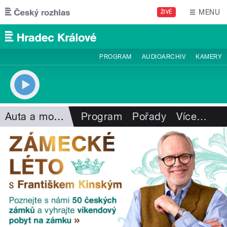
Přejít k hlavnímu obsahu
MENU
ŽIVĚ
PROGRAM
AUDIOARCHIV
KAMERY
Auta a motorismus
Program
Pořady
Více
…