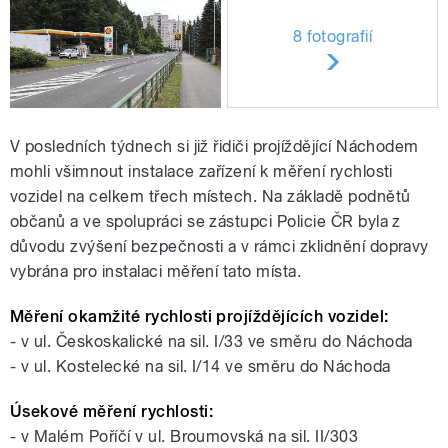
8 fotografií
V posledních týdnech si již řidiči projíždějící Náchodem
mohli všimnout instalace zařízení k měření rychlosti
vozidel na celkem třech místech. Na základě podnětů
občanů a ve spolupráci se zástupci Policie ČR byla z
důvodu zvýšení bezpečnosti a v rámci zklidnění dopravy
vybrána pro instalaci měření tato místa.
Měření okamžité rychlosti projíždějících vozidel:
- v ul. Českoskalické na sil. I/33 ve směru do Náchoda
- v ul. Kostelecké na sil. I/14 ve směru do Náchoda
Úsekové měření rychlosti:
- v Malém Poříčí v ul. Broumovská na sil. II/303