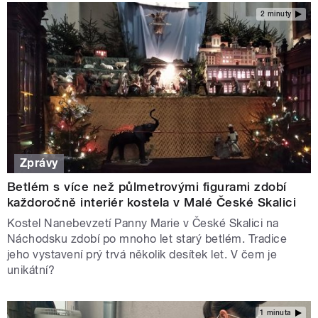
2 minuty
Zprávy
Betlém s více než půlmetrovými figurami zdobí
každoročně interiér kostela v Malé České Skalici
Kostel Nanebevzetí Panny Marie v České Skalici na
Náchodsku zdobí po mnoho let starý betlém. Tradice
jeho vystavení prý trvá několik desítek let. V čem je
unikátní?
1 minuta