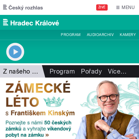
Přejít k hlavnímu obsahu
MENU
ŽIVĚ
PROGRAM
AUDIOARCHIV
KAMERY
Z našeho vysílání
Program
Pořady
Více
…