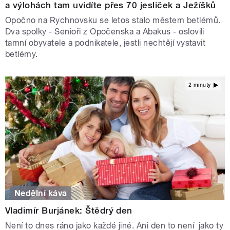
a výlohách tam uvidíte přes 70 jesliček a Ježíšků
Opočno na Rychnovsku se letos stalo městem betlémů.
Dva spolky - Senioři z Opočenska a Abakus - oslovili
tamní obyvatele a podnikatele, jestli nechtějí vystavit
betlémy.
2 minuty
Nedělní káva
Vladimír Burjánek: Štědrý den
Není to dnes ráno jako každé jiné. Ani den to není jako ty