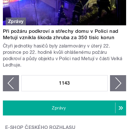
Zprávy
Při požáru podkroví a střechy domu v Polici nad
Metují vznikla škoda zhruba za 350 tisíc korun
Čtyři jednotky hasičů byly zalarmovány v úterý 22.
prosince po 22. hodině kvůli ohlášenému požáru
podkroví a půdy objektu v Polici nad Metují v části Velká
Ledhuje.
STRÁNKY
1143
n
zí
Zprávy
E-SHOP ČESKÉHO ROZHLASU