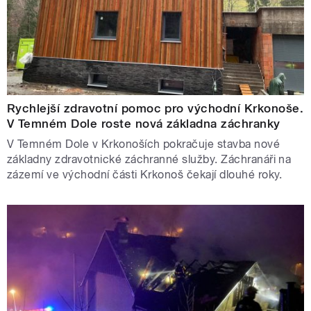
Rychlejší zdravotní pomoc pro východní Krkonoše.
V Temném Dole roste nová základna záchranky
V Temném Dole v Krkonoších pokračuje stavba nové
základny zdravotnické záchranné služby. Záchranáři na
zázemí ve východní části Krkonoš čekají dlouhé roky.