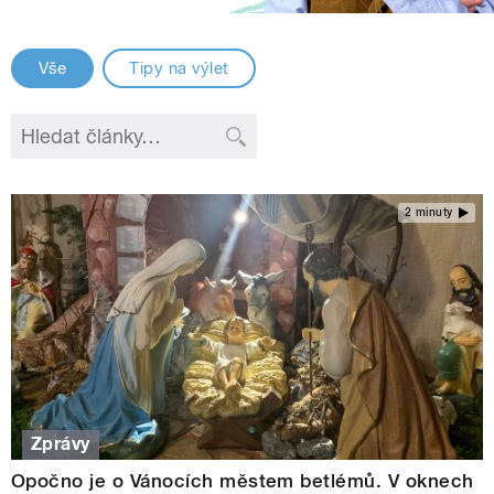
Vše
Tipy na výlet
2 minuty
Zprávy
Opočno je o Vánocích městem betlémů. V oknech