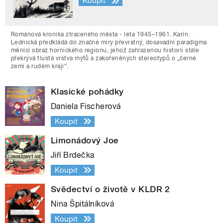
Koupit
Románová kronika ztraceného města - léta 1945–1961. Karin
Lednická předkládá do značné míry převratný, dosavadní paradigma
měnící obraz hornického regionu, jehož zahlazenou historii stále
překrývá tlustá vrstva mýtů a zakořeněných stereotypů o „černé
zemi a rudém kraji“.
Klasické pohádky
Daniela Fischerová
Koupit
Limonádový Joe
Jiří Brdečka
Koupit
Svědectví o životě v KLDR 2
Nina Špitálníková
Koupit