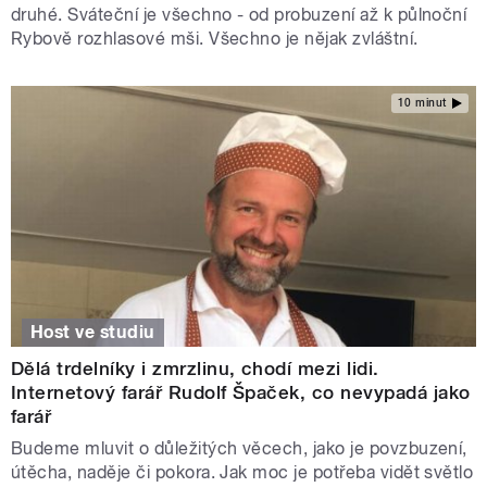
druhé. Sváteční je všechno - od probuzení až k půlnoční
Rybově rozhlasové mši. Všechno je nějak zvláštní.
10 minut
Host ve studiu
Dělá trdelníky i zmrzlinu, chodí mezi lidi.
Internetový farář Rudolf Špaček, co nevypadá jako
farář
Budeme mluvit o důležitých věcech, jako je povzbuzení,
útěcha, naděje či pokora. Jak moc je potřeba vidět světlo