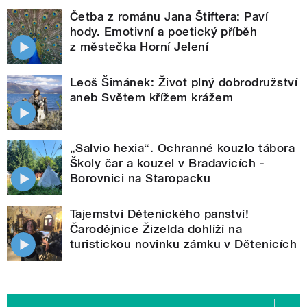
Četba z románu Jana Štiftera: Paví
hody. Emotivní a poetický příběh
z městečka Horní Jelení
Leoš Šimánek: Život plný dobrodružství
aneb Světem křížem krážem
„Salvio hexia“. Ochranné kouzlo tábora
Školy čar a kouzel v Bradavicích -
Borovnici na Staropacku
Tajemství Dětenického panství!
Čarodějnice Žizelda dohlíží na
turistickou novinku zámku v Dětenicích