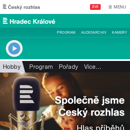
Přejít k hlavnímu obsahu
MENU
ŽIVĚ
PROGRAM
AUDIOARCHIV
KAMERY
Hobby
Program
Pořady
Více
…