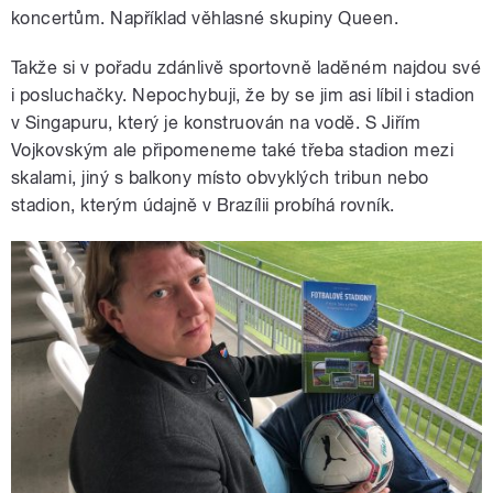
koncertům. Například věhlasné skupiny Queen.
Takže si v pořadu zdánlivě sportovně laděném najdou své
i posluchačky. Nepochybuji, že by se jim asi líbil i stadion
v Singapuru, který je konstruován na vodě. S Jiřím
Vojkovským ale připomeneme také třeba stadion mezi
skalami, jiný s balkony místo obvyklých tribun nebo
stadion, kterým údajně v Brazílii probíhá rovník.