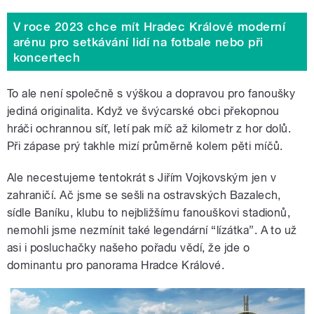
V roce 2023 chce mít Hradec Králové moderní
arénu pro setkávání lidí na fotbale nebo při
koncertech
To ale není společně s výškou a dopravou pro fanoušky
jediná originalita. Když ve švýcarské obci překopnou
hráči ochrannou síť, letí pak míč až kilometr z hor dolů.
Při zápase prý takhle mizí průměrně kolem pěti míčů.
Ale necestujeme tentokrát s Jiřím Vojkovským jen v
zahraničí. Ač jsme se sešli na ostravských Bazalech,
sídle Baníku, klubu to nejbližšímu fanouškovi stadionů,
nemohli jsme nezmínit také legendární “lízátka”. A to už
asi i posluchačky našeho pořadu vědí, že jde o
dominantu pro panorama Hradce Králové.