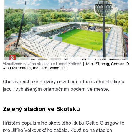
Vizualizace nového stadionu v Hradci Králové
|
foto:
Strabag
,
Geosan
,
D
& D Elektromont
,
Ing. arch. Vymetálek
Charakteristické stožáry osvětlení fotbalového stadionu
jsou i vyhlášeným orientačním bodem ve městě.
Zelený stadion ve Skotsku
Hřištěm populárního skotského klubu Celtic Glasgow to
pro Jiřího Vojkovského začalo. Když se na stadion