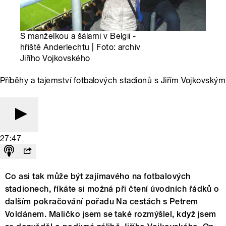
S manželkou a šálami v Belgii -
hřiště Anderlechtu | Foto: archiv
Jiřího Vojkovského
Příběhy a tajemství fotbalových stadionů s Jiřím Vojkovským
27:47
Co asi tak může být zajímavého na fotbalových
stadionech, říkáte si možná při čtení úvodních řádků o
dalším pokračování pořadu Na cestách s Petrem
Voldánem. Maličko jsem se také rozmýšlel, když jsem