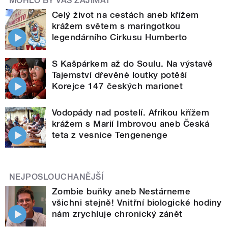
MOHLO BY VÁS ZAJÍMAT
Celý život na cestách aneb křížem
krážem světem s maringotkou
legendárního Cirkusu Humberto
S Kašpárkem až do Soulu. Na výstavě
Tajemství dřevěné loutky potěší
Korejce 147 českých marionet
Vodopády nad postelí. Afrikou křížem
krážem s Marií Imbrovou aneb Česká
teta z vesnice Tengenenge
NEJPOSLOUCHANĚJŠÍ
Zombie buňky aneb Nestárneme
všichni stejně! Vnitřní biologické hodiny
nám zrychluje chronický zánět