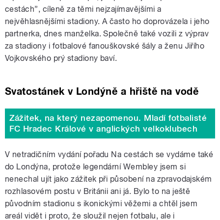
cestách”, cíleně za těmi nejzajímavějšími a
nejvěhlasnějšími stadiony. A často ho doprovázela i jeho
partnerka, dnes manželka. Společně také vozili z výprav
za stadiony i fotbalové fanouškovské šály a ženu Jiřího
Vojkovského prý stadiony baví.
Svatostánek v Londýně a hřiště na vodě
Zážitek, na který nezapomenou. Mladí fotbalisté
FC Hradec Králové v anglických velkoklubech
V netradičním vydání pořadu Na cestách se vydáme také
do Londýna, protože legendární Wembley jsem si
nenechal ujít jako zážitek při působení na zpravodajském
rozhlasovém postu v Británii ani já. Bylo to na ještě
původním stadionu s ikonickými věžemi a chtěl jsem
areál vidět i proto, že sloužil nejen fotbalu, ale i