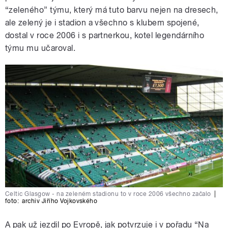
“zeleného” týmu, který má tuto barvu nejen na dresech,
ale zelený je i stadion a všechno s klubem spojené,
dostal v roce 2006 i s partnerkou, kotel legendárního
týmu mu učaroval.
Celtic Glasgow - na zeleném stadionu to v roce 2006 všechno začalo
|
foto:
archiv Jiřího Vojkovského
A pak už jezdil po Evropě, jak potvrzuje i v pořadu “Na