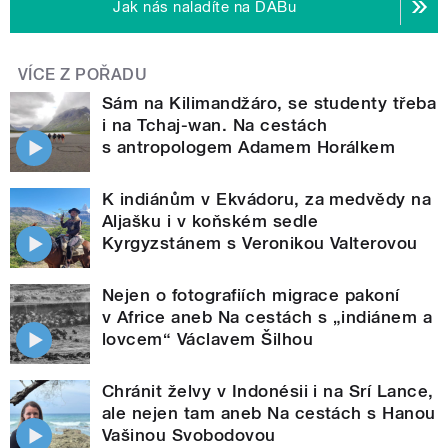
Jak nás naladíte na DABu
VÍCE Z POŘADU
Sám na Kilimandžáro, se studenty třeba
i na Tchaj-wan. Na cestách
s antropologem Adamem Horálkem
K indiánům v Ekvádoru, za medvědy na
Aljašku i v koňském sedle
Kyrgyzstánem s Veronikou Valterovou
Nejen o fotografiích migrace pakoní
v Africe aneb Na cestách s „indiánem a
lovcem“ Václavem Šilhou
Chránit želvy v Indonésii i na Srí Lance,
ale nejen tam aneb Na cestách s Hanou
Vašinou Svobodovou