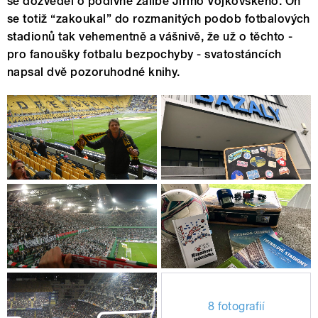
se dozvěděl o podivné zálibě Jiřího Vojkovského. On
se totiž “zakoukal” do rozmanitých podob fotbalových
stadionů tak vehementně a vášnivě, že už o těchto -
pro fanoušky fotbalu bezpochyby - svatostáncích
napsal dvě pozoruhodné knihy.
8 fotografií