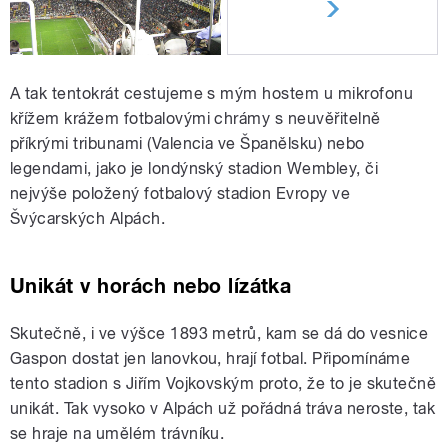
A tak tentokrát cestujeme s mým hostem u mikrofonu
křížem krážem fotbalovými chrámy s neuvěřitelně
příkrými tribunami (Valencia ve Španělsku) nebo
legendami, jako je londýnský stadion Wembley, či
nejvýše položený fotbalový stadion Evropy ve
Švýcarských Alpách.
Unikát v horách nebo lízátka
Skutečně, i ve výšce 1893 metrů, kam se dá do vesnice
Gaspon dostat jen lanovkou, hrají fotbal. Připomínáme
tento stadion s Jiřím Vojkovským proto, že to je skutečně
unikát. Tak vysoko v Alpách už pořádná tráva neroste, tak
se hraje na umělém trávníku.