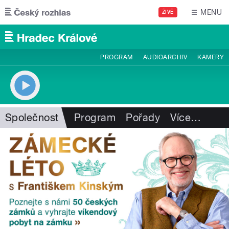
Přejít k hlavnímu obsahu
MENU
ŽIVĚ
PROGRAM
AUDIOARCHIV
KAMERY
Společnost
Program
Pořady
Více
…