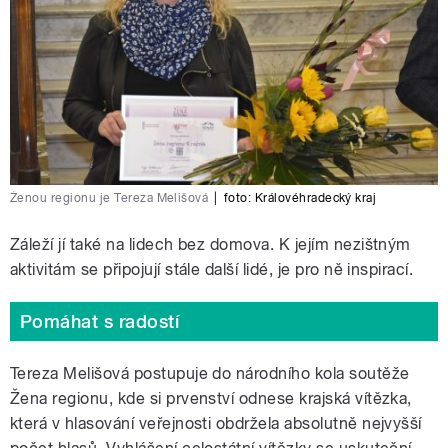
Ženou regionu je Tereza Melišová
|
foto:
Královéhradecký kraj
Záleží jí také na lidech bez domova. K jejím nezištným
aktivitám se připojují stále další lidé, je pro ně inspirací.
Pomáhat s radostí
Tereza Melišová postupuje do národního kola soutěže
Žena regionu, kde si prvenství odnese krajská vítězka,
která v hlasování veřejnosti obdržela absolutně nejvyšší