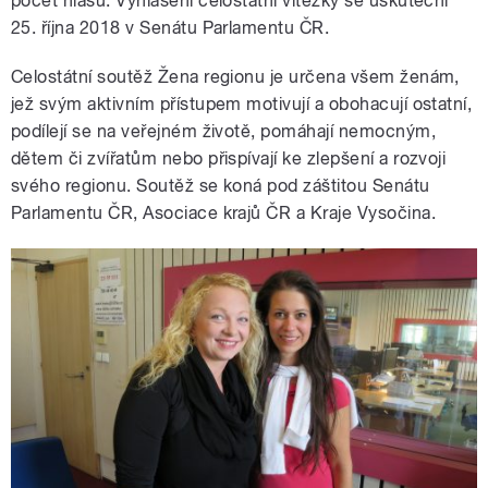
počet hlasů. Vyhlášení celostátní vítězky se uskuteční
25. října 2018 v Senátu Parlamentu ČR.
Celostátní soutěž Žena regionu je určena všem ženám,
jež svým aktivním přístupem motivují a obohacují ostatní,
podílejí se na veřejném životě, pomáhají nemocným,
dětem či zvířatům nebo přispívají ke zlepšení a rozvoji
svého regionu. Soutěž se koná pod záštitou Senátu
Parlamentu ČR, Asociace krajů ČR a Kraje Vysočina.