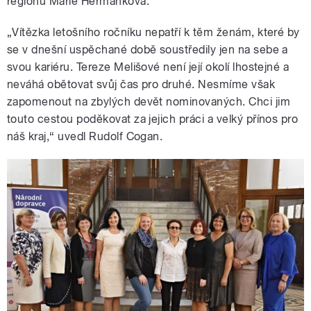
regionu Marie Heřmánková.
„Vítězka letošního ročníku nepatří k těm ženám, které by
se v dnešní uspěchané době soustředily jen na sebe a
svou kariéru. Tereze Melišové není její okolí lhostejné a
neváhá obětovat svůj čas pro druhé. Nesmíme však
zapomenout na zbylých devět nominovaných. Chci jim
touto cestou poděkovat za jejich práci a velký přínos pro
náš kraj,“ uvedl Rudolf Cogan.