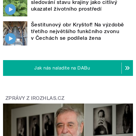
sledování stavu krajiny jako citlivý
ukazatel životního prostředí
Šestitunový obr Kryštof! Na výzdobě
třetího největšího funkčního zvonu
v Čechách se podílela žena
Jak nás naladíte na DABu
ZPRÁVY Z IROZHLAS.CZ