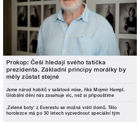
Prokop: Češi hledají svého tatíčka
prezidenta. Základní principy morálky by
měly zůstat stejné
Jsme národ hobitů v salátové míse, říká Mojmír Hampl.
Globální dění nás zasahuje víc, než si připouštíme
‚Zelené boty‘ z Everestu se možná vrátí domů. Tělo
horolezce má po 30 letech vyzvednout speciální tým