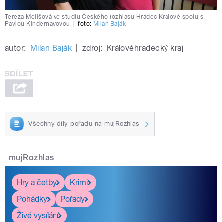
Tereza Melišová ve studiu Českého rozhlasu Hradec Králové spolu s
Pavlou Kindernayovou
|
foto:
Milan Baják
autor:
Milan Baják
|
zdroj:
Královéhradecký kraj
Všechny díly pořadu na mujRozhlas
mujRozhlas
Hry a četby
Krimi
Pohádky
Pořady
Živé vysílání