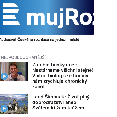
Audiosvět Českého rozhlasu na jednom místě
NEJPOSLOUCHANĚJŠÍ
Zombie buňky aneb
Nestárneme všichni stejně!
Vnitřní biologické hodiny
nám zrychluje chronický
zánět
Leoš Šimánek: Život plný
dobrodružství aneb
Světem křížem krážem