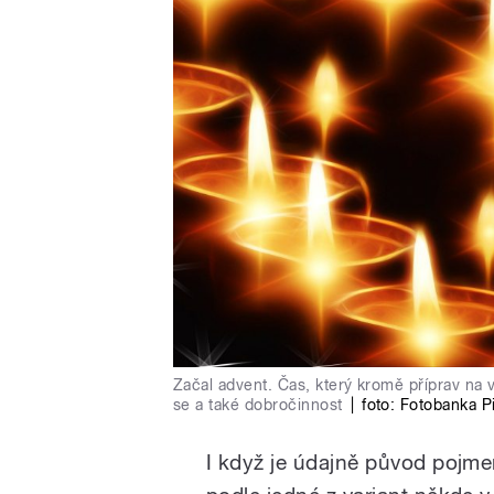
Začal advent. Čas, který kromě příprav na v
se a také dobročinnost
|
foto:
Fotobanka P
I když je údajně původ pojm