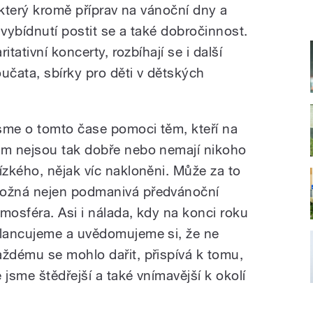
 který kromě příprav na vánoční dny a
 vybídnutí postit se a také dobročinnost.
tativní koncerty, rozbíhají se i další
učata, sbírky pro děti v dětských
sme o tomto čase pomoci těm, kteří na
om nejsou tak dobře nebo nemají nikoho
lízkého, nějak víc nakloněni. Může za to
ožná nejen podmanivá předvánoční
tmosféra. Asi i nálada, kdy na konci roku
ilancujeme a uvědomujeme si, že ne
aždému se mohlo dařit, přispívá k tomu,
e jsme štědřejší a také vnímavější k okolí