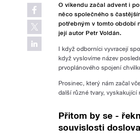
O víkendu začal advent i p
něco společného s častější
potřebným v tomto období n
její autor Petr Voldán.
I když odborníci vyvracejí sp
když vyslovíme název posledn
prvoplánového spojení chvilk
Prosinec, který nám začal vč
další různé tvary, vyskakujíc
Přitom by se - ře
souvislosti doslova