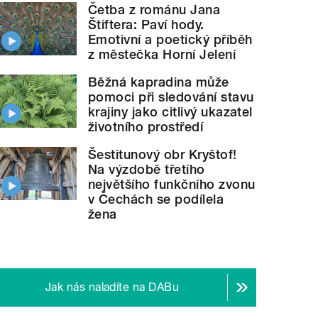
Četba z románu Jana
Štiftera: Paví hody.
Emotivní a poetický příběh
z městečka Horní Jelení
Běžná kapradina může
pomoci při sledování stavu
krajiny jako citlivý ukazatel
životního prostředí
Šestitunový obr Kryštof!
Na výzdobě třetího
největšího funkčního zvonu
v Čechách se podílela
žena
Jak nás naladíte na DABu