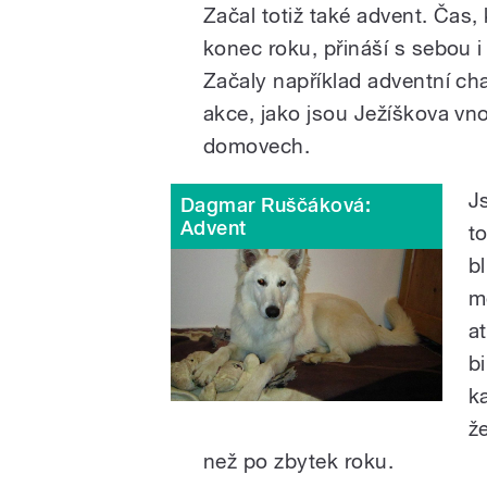
Začal totiž také advent. Čas,
konec roku, přináší s sebou i
Začaly například adventní chari
akce, jako jsou Ježíškova vno
domovech.
J
Dagmar Ruščáková:
Advent
t
b
m
a
b
k
ž
než po zbytek roku.