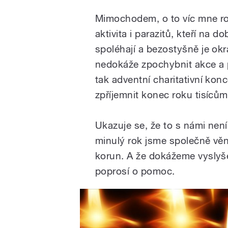
Mimochodem, o to víc mne roz
aktivita i parazitů, kteří na d
spoléhají a bezostyšně je okr
nedokáže zpochybnit akce a p
tak adventní charitativní kon
zpříjemnit konec roku tisícům 
Ukazuje se, že to s námi není 
minulý rok jsme společně věno
korun. A že dokážeme vyslyše
poprosí o pomoc.