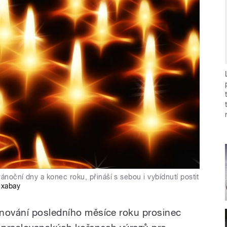
ánoční dny a konec roku, přináší s sebou i vybídnutí postit
ixabay
enování posledního měsíce roku prosinec