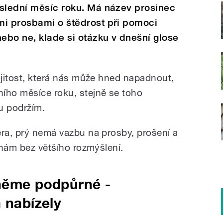
oslední měsíc roku. Má název prosinec
mi prosbami o štědrost při pomoci
ebo ne, klade si otázku v dnešní glose
ojitost, která nás může hned napadnout,
ího měsíce roku, stejně se toho
u podržím.
era, prý nemá vazbu na prosby, prošení a
í nám bez většího rozmýšlení.
kněme podpůrné -
 nabízely