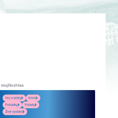
mujRozhlas
Hry a četby
Krimi
Pohádky
Pořady
Živé vysílání