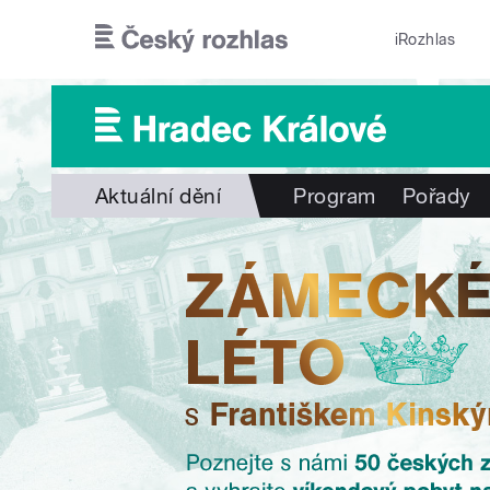
Přejít k hlavnímu obsahu
iRozhlas
Aktuální dění
Program
Pořady