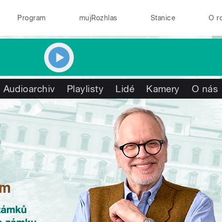
Program
mujRozhlas
Stanice
O r
Audioarchiv
Playlisty
Lidé
Kamery
O nás