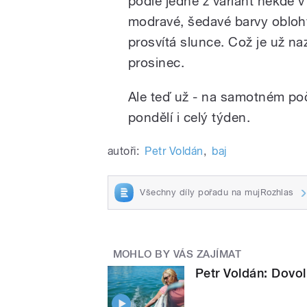
podle jedné z variant někde 
modravé, šedavé barvy oblohy
prosvítá slunce. Což je už na
prosinec.
Ale teď už - na samotném po
pondělí i celý týden.
autoři:
Petr Voldán
,
baj
Všechny díly pořadu na mujRozhlas
MOHLO BY VÁS ZAJÍMAT
Petr Voldán: Dovol