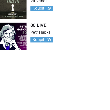
Vít Vencl
Koupit
80 LIVE
Petr Hapka
Koupit