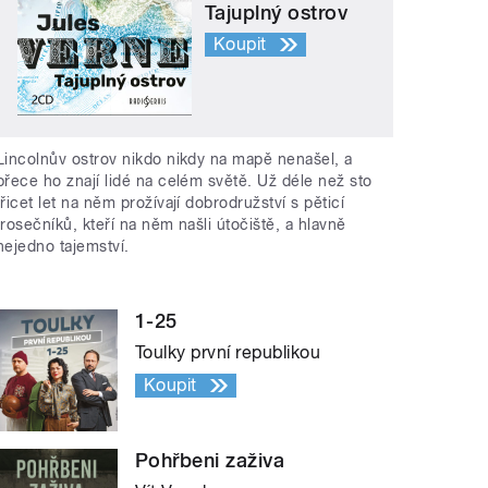
Tajuplný ostrov
Koupit
Lincolnův ostrov nikdo nikdy na mapě nenašel, a
přece ho znají lidé na celém světě. Už déle než sto
třicet let na něm prožívají dobrodružství s pěticí
trosečníků, kteří na něm našli útočiště, a hlavně
nejedno tajemství.
1-25
Toulky první republikou
Koupit
Pohřbeni zaživa