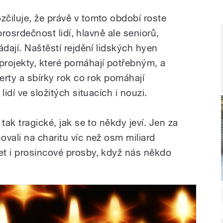
čiluje, že právě v tomto období roste
obrosrdečnost lidí, hlavně ale seniorů,
ádají. Naštěstí rejdění lidských hyen
rojekty, které pomáhají potřebným, a
certy a sbírky rok co rok pomáhají
lidí ve složitých situacích i nouzi.
tak tragické, jak se to někdy jeví. Jen za
vali na charitu víc než osm miliard
t i prosincové prosby, když nás někdo