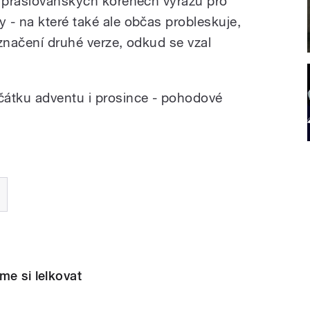
v praslovanských kořenech výrazů pro
 - na které také ale občas probleskuje,
značení druhé verze, odkud se vzal
čátku adventu i prosince - pohodové
me si lelkovat