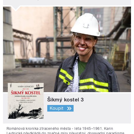
Šikmý kostel 3
Koupit
Románová kronika ztraceného města - léta 1945–1961. Karin
Lednická předkládá do značné míry převratný, dosavadní paradigma