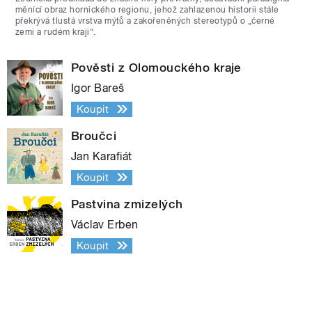
měnící obraz hornického regionu, jehož zahlazenou historii stále
překrývá tlustá vrstva mýtů a zakořeněných stereotypů o „černé
zemi a rudém kraji“.
Pověsti z Olomouckého kraje
Igor Bareš
Koupit
Broučci
Jan Karafiát
Koupit
Pastvina zmizelých
Václav Erben
Koupit