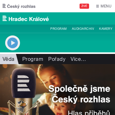
Přejít k hlavnímu obsahu
MENU
ŽIVĚ
PROGRAM
AUDIOARCHIV
KAMERY
Věda
Program
Pořady
Více
…