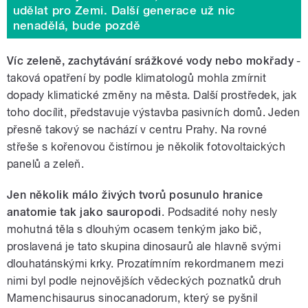
udělat pro Zemi. Další generace už nic
nenadělá, bude pozdě
Víc zeleně, zachytávání srážkové vody nebo mokřady
-
taková opatření by podle klimatologů mohla zmírnit
dopady klimatické změny na města. Další prostředek, jak
toho docílit, představuje výstavba pasivních domů. Jeden
přesně takový se nachází v centru Prahy. Na rovné
střeše s kořenovou čistírnou je několik fotovoltaických
panelů a zeleň.
Jen několik málo živých tvorů posunulo hranice
anatomie tak jako sauropodi
. Podsadité nohy nesly
mohutná těla s dlouhým ocasem tenkým jako bič,
proslavená je tato skupina dinosaurů ale hlavně svými
dlouhatánskými krky. Prozatímním rekordmanem mezi
nimi byl podle nejnovějších vědeckých poznatků druh
Mamenchisaurus sinocanadorum, který se pyšnil