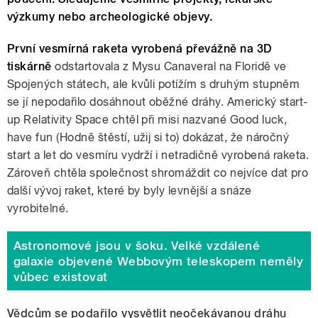
výzkumy nebo archeologické objevy.
První vesmírná raketa vyrobená převážně na 3D
tiskárně
odstartovala z Mysu Canaveral na Floridě ve
Spojených státech, ale kvůli potížím s druhým stupněm
se jí nepodařilo dosáhnout oběžné dráhy.
Americký start-
up Relativity Space chtěl při misi nazvané Good luck,
have fun (Hodně štěstí, užij si to) dokázat, že náročný
start a let do vesmíru vydrží i netradičně vyrobená raketa.
Zároveň chtěla společnost shromáždit co nejvíce dat pro
další vývoj raket, které by byly levnější a snáze
vyrobitelné.
Astronomové jsou v šoku. Velké vzdálené
galaxie objevené Webbovým teleskopem neměly
vůbec existovat
Vědcům se podařilo vysvětlit neočekávanou dráhu