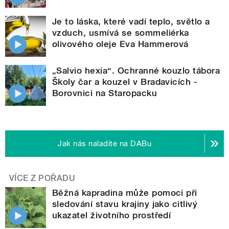
Je to láska, které vadí teplo, světlo a
vzduch, usmívá se sommeliérka
olivového oleje Eva Hammerová
„Salvio hexia“. Ochranné kouzlo tábora
Školy čar a kouzel v Bradavicích -
Borovnici na Staropacku
Jak nás naladíte na DABu
VÍCE Z POŘADU
Běžná kapradina může pomoci při
sledování stavu krajiny jako citlivý
ukazatel životního prostředí