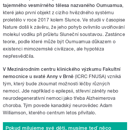
tajemného vesmírného tělesa nazvaného Oumuamua
,
které jako první objekt z cizího hvězdného systému
proletělo v roce 2017 kolem Slunce. Ve studii v časopise
Nature došli k závěru, že jeho pohyb ovlivnilo uvolňování
molekul vodíku při průletu Sluneční soustavou. Zastánce
teorie, podle které může být Oumuamua důkazem o
existenci mimozemské civilizace, ale hypotéza
nepřesvědčila.
V Mezinárodním centru klinického výzkumu Fakultní
nemocnice u svaté Anny v Brně
(ICRC FNUSA) vzniká
tým, který bude zkoumat možnosti léčby různých
nemocí. Jde například o epilepsii, střevní záněty nebo
neurodegenerativní nemoci jako třeba Alzheimerova
choroba. Tým povede kanadský neurovědec Adam
Williamson, kterého centrum letos přivítalo.
Pokud milujeme své děti, musíme teď něco