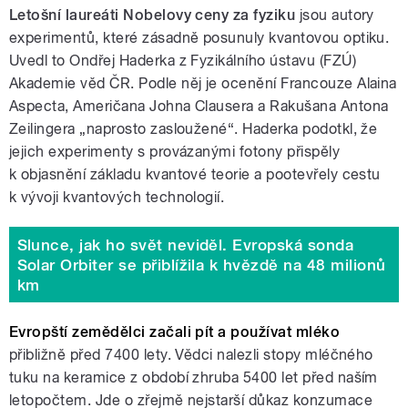
Letošní laureáti Nobelovy ceny za fyziku
jsou autory
experimentů, které zásadně posunuly kvantovou optiku.
Uvedl to Ondřej Haderka z Fyzikálního ústavu (FZÚ)
Akademie věd ČR. Podle něj je ocenění Francouze Alaina
Aspecta, Američana Johna Clausera a Rakušana Antona
Zeilingera „naprosto zasloužené“. Haderka podotkl, že
jejich experimenty s provázanými fotony přispěly
k objasnění základu kvantové teorie a pootevřely cestu
k vývoji kvantových technologií.
Slunce, jak ho svět neviděl. Evropská sonda
Solar Orbiter se přiblížila k hvězdě na 48 milionů
km
Evropští zemědělci začali pít a používat mléko
přibližně před 7400 lety. Vědci nalezli stopy mléčného
tuku na keramice z období zhruba 5400 let před naším
letopočtem. Jde o zřejmě nejstarší důkaz konzumace