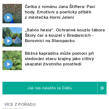
Četba z románu Jana Štiftera: Paví
hody. Emotivní a poetický příběh
z městečka Horní Jelení
„Salvio hexia“. Ochranné kouzlo tábora
Školy čar a kouzel v Bradavicích -
Borovnici na Staropacku
Běžná kapradina může pomoci při
sledování stavu krajiny jako citlivý
ukazatel životního prostředí
Jak nás naladíte na DABu
VÍCE Z POŘADU