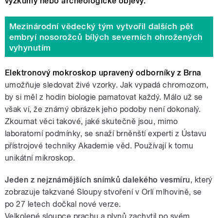
výzkumy nebo archeologické objevy.
Mezinárodní vědecký tým vytvořil dalších pět
embryí nosorožců bílých severních ohrožených
vyhynutím
Elektronový mokroskop upravený odborníky z Brna
umožňuje sledovat živé vzorky.
Jak vypadá chromozom,
by si měl z hodin biologie pamatovat každý. Málo už se
však ví, že známý obrázek jeho podoby není dokonalý.
Zkoumat věci takové, jaké skutečně jsou, mimo
laboratorní podmínky, se snaží brněnští experti z Ústavu
přístrojové techniky Akademie věd. Používají k tomu
unikátní mikroskop.
Jeden z nejznámějších snímků dalekého vesmíru
, který
zobrazuje takzvané Sloupy stvoření v Orlí mlhovině, se
po 27 letech dočkal nové verze.
Velkolepé
sloupce
prachu a plynů zachytil po svém