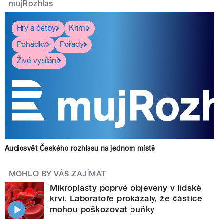
mujRozhlas
Hry a četby
Krimi
Pohádky
Pořady
Živé vysílání
Audiosvět Českého rozhlasu na jednom místě
MOHLO BY VÁS ZAJÍMAT
Mikroplasty poprvé objeveny v lidské
krvi. Laboratoře prokázaly, že částice
mohou poškozovat buňky