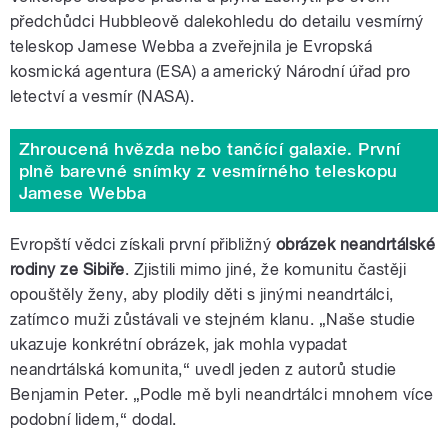
předchůdci Hubbleově dalekohledu do detailu vesmírný
teleskop Jamese Webba a zveřejnila je Evropská
kosmická agentura (ESA) a americký Národní úřad pro
letectví a vesmír (NASA).
Zhroucená hvězda nebo tančící galaxie. První
plně barevné snímky z vesmírného teleskopu
Jamese Webba
Evropští vědci získali první přibližný
obrázek neandrtálské
rodiny ze Sibiře
. Zjistili mimo jiné, že komunitu častěji
opouštěly ženy, aby plodily děti s jinými neandrtálci,
zatímco muži zůstávali ve stejném klanu. „Naše studie
ukazuje konkrétní obrázek, jak mohla vypadat
neandrtálská komunita,“ uvedl jeden z autorů studie
Benjamin Peter. „Podle mě byli neandrtálci mnohem více
podobní lidem,“ dodal.