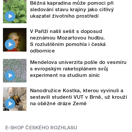
Běžná kapradina může pomoci při
sledování stavu krajiny jako citlivý
ukazatel životního prostředí
V Paříži našli sešit s doposud
neznámou Mozartovou hudbu.
S rozluštěním pomohla i česká
odbornice
Mendelova univerzita pošle do vesmíru
s evropským raketoplánem svůj
experiment na studium sinic
Nanodružice Kostka, kterou vyvinuli a
sestavili studenti VUT v Brně, už krouží
na oběžné dráze Země
E-SHOP ČESKÉHO ROZHLASU