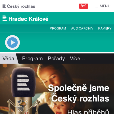
Přejít k hlavnímu obsahu
MENU
ŽIVĚ
PROGRAM
AUDIOARCHIV
KAMERY
Věda
Program
Pořady
Více
…