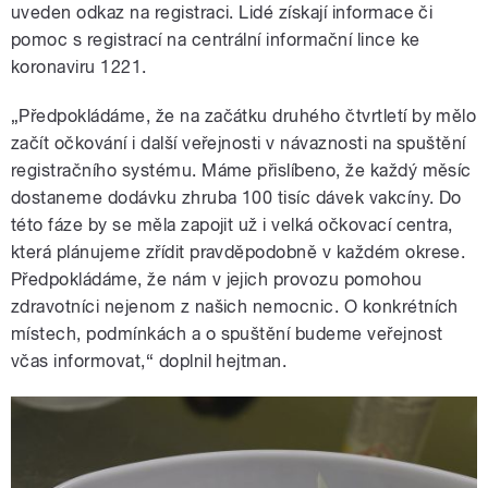
uveden odkaz na registraci. Lidé získají informace či
pomoc s registrací na centrální informační lince ke
koronaviru 1221.
„Předpokládáme, že na začátku druhého čtvrtletí by mělo
začít očkování i další veřejnosti v návaznosti na spuštění
registračního systému. Máme přislíbeno, že každý měsíc
dostaneme dodávku zhruba 100 tisíc dávek vakcíny. Do
této fáze by se měla zapojit už i velká očkovací centra,
která plánujeme zřídit pravděpodobně v každém okrese.
Předpokládáme, že nám v jejich provozu pomohou
zdravotníci nejenom z našich nemocnic. O konkrétních
místech, podmínkách a o spuštění budeme veřejnost
včas informovat,“ doplnil hejtman.