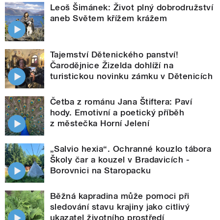
Leoš Šimánek: Život plný dobrodružství
aneb Světem křížem krážem
Tajemství Dětenického panství!
Čarodějnice Žizelda dohlíží na
turistickou novinku zámku v Dětenicích
Četba z románu Jana Štiftera: Paví
hody. Emotivní a poetický příběh
z městečka Horní Jelení
„Salvio hexia“. Ochranné kouzlo tábora
Školy čar a kouzel v Bradavicích -
Borovnici na Staropacku
Běžná kapradina může pomoci při
sledování stavu krajiny jako citlivý
ukazatel životního prostředí