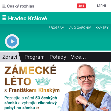
Přejít k hlavnímu obsahu
MENU
ŽIVĚ
PROGRAM
AUDIOARCHIV
KAMERY
Zdraví
Program
Pořady
Více
…