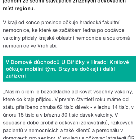
jednom ze sedmi stávajících zřízených očkovacích
míst regionu.
V kraji od konce prosince očkuje hradecká fakultní
nemocnice, ke které se začátkem ledna po dodávce
vakcíny přidaly krajské oblastní nemocnice a soukromá
nemocnice ve Vrchlabí.
V Domově důchodců U Biřičky v Hradci Králové
očkuje mobilní tým. Brzy se dočkají i další
zařízení
„Naším cílem je bezodkladně aplikovat všechny vakcíny,
které do kraje přijdou. V prvním čtvrtletí roku máme od
státu přislíbeno zhruba 62 tisíc dávek - v lednu 14 tisíc, v
únoru 18 tisíc a v březnu 30 tisíc dávek vakcíny. V
současné době probíhá očkování zdravotníků, rizikových
pacientů v nemocnicích a také klientů a personálu v
domovech pro seniory. V souladu s očkovací strategií ČR