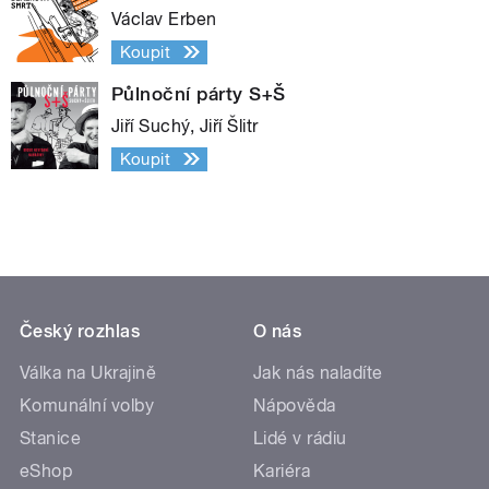
Václav Erben
Koupit
Půlnoční párty S+Š
Jiří Suchý, Jiří Šlitr
Koupit
Český rozhlas
O nás
Válka na Ukrajině
Jak nás naladíte
Komunální volby
Nápověda
Stanice
Lidé v rádiu
eShop
Kariéra