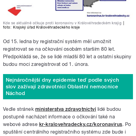
Kde se aktuálně očkuje proti koronaviru v Královéhradeckém krajig
|
foto:
Krajský úřad Královéhradeckého kraje
Od 15. ledna by registrační systém měl umožnit
registrovat se na očkování osobám starším 80 let.
Předpokládá se, že se lidé mladší 80 let a ostatní skupiny
budou moci zaregistrovat od 1. února.
Nejnáročnější dny epidemie teď podle svých
slov zažívají zdravotníci Oblastní nemocnice
Náchod
Vedle stránek
ministerstva zdravotnictví
lidé budou
postupně nacházet informace o očkování také na
webové adrese
kr-kralovehradecky.cz/koronavirus
. Po
spuštění centrálního registračního systému zde bude i