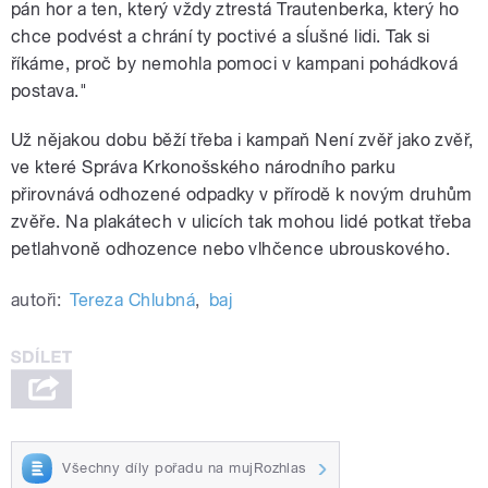
pán hor a ten, který vždy ztrestá Trautenberka, který ho
chce podvést a chrání ty poctivé a sĺušné lidi. Tak si
říkáme, proč by nemohla pomoci v kampani pohádková
postava."
Už nějakou dobu běží třeba i kampaň Není zvěř jako zvěř,
ve které Správa Krkonošského národního parku
přirovnává odhozené odpadky v přírodě k novým druhům
zvěře. Na plakátech v ulicích tak mohou lidé potkat třeba
petlahvoně odhozence nebo vlhčence ubrouskového.
autoři:
Tereza Chlubná
,
baj
Všechny díly pořadu na mujRozhlas