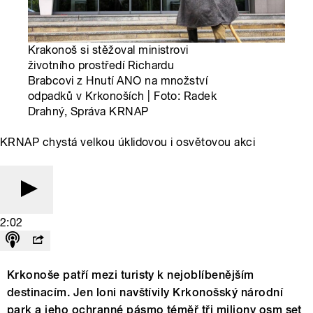
Krakonoš si stěžoval ministrovi
životního prostředí Richardu
Brabcovi z Hnutí ANO na množství
odpadků v Krkonoších | Foto: Radek
Drahný, Správa KRNAP
KRNAP chystá velkou úklidovou i osvětovou akci
2:02
Krkonoše patří mezi turisty k nejoblíbenějším
destinacím. Jen loni navštívily Krkonošský národní
park a jeho ochranné pásmo téměř tři miliony osm set