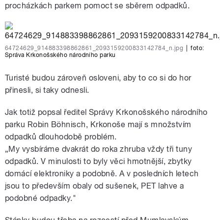
procházkách parkem pomoct se sběrem odpadků.
64724629_914883398862861_2093159200833142784_n.jpg
|
foto:
Správa Krkonošského národního parku
Turisté budou zároveň osloveni, aby to co si do hor
přinesli, si taky odnesli.
Jak totiž popsal ředitel Správy Krkonošského národního
parku Robin Böhnisch, Krkonoše mají s množstvím
odpadků dlouhodobě problém.
„My vysbíráme dvakrát do roka zhruba vždy tři tuny
odpadků. V minulosti to byly věci hmotnější, zbytky
domácí elektroniky a podobně. A v posledních letech
jsou to především obaly od sušenek, PET lahve a
podobné odpadky."