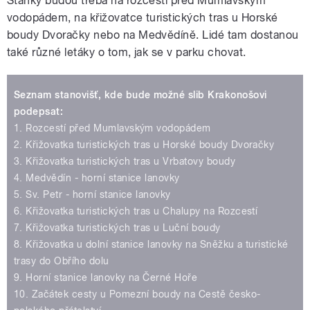
Stánky budou třeba na rozcestí před Mumlavským
vodopádem, na křižovatce turistických tras u Horské
boudy Dvoračky nebo na Medvědíně. Lidé tam dostanou
také různé letáky o tom, jak se v parku chovat.
Seznam stanovišť, kde bude možné slib Krakonošovi
podepsat:
1. Rozcestí před Mumlavským vodopádem
2. Křižovatka turistických tras u Horské boudy Dvoračky
3. Křižovatka turistických tras u Vrbatovy boudy
4. Medvědín - horní stanice lanovky
5. Sv. Petr - horní stanice lanovky
6. Křižovatka turistických tras u Chalupy na Rozcestí
7. Křižovatka turistických tras u Luční boudy
8. Křižovatka u dolní stanice lanovky na Sněžku a turistické
trasy do Obřího dolu
9. Horní stanice lanovky na Černé Hoře
10. Začátek cesty u Pomezní boudy na Cestě česko-