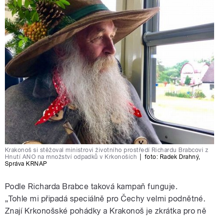
Krakonoš si stěžoval ministrovi životního prostředí Richardu Brabcovi z
Hnutí ANO na množství odpadků v Krkonoších
|
foto:
Radek Drahný,
Správa KRNAP
Podle Richarda Brabce taková kampaň funguje.
„Tohle mi připadá speciálně pro Čechy velmi podnětné.
Znají Krkonošské pohádky a Krakonoš je zkrátka pro ně