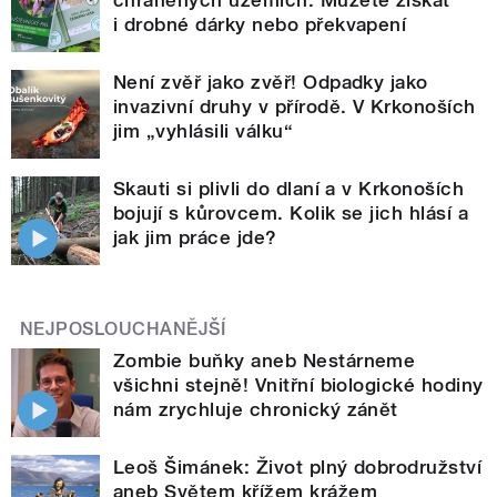
i drobné dárky nebo překvapení
Není zvěř jako zvěř! Odpadky jako
invazivní druhy v přírodě. V Krkonoších
jim „vyhlásili válku“
Skauti si plivli do dlaní a v Krkonoších
bojují s kůrovcem. Kolik se jich hlásí a
jak jim práce jde?
NEJPOSLOUCHANĚJŠÍ
Zombie buňky aneb Nestárneme
všichni stejně! Vnitřní biologické hodiny
nám zrychluje chronický zánět
Leoš Šimánek: Život plný dobrodružství
aneb Světem křížem krážem