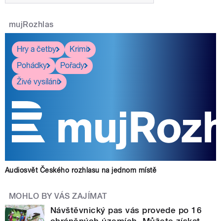
mujRozhlas
Hry a četby
Krimi
Pohádky
Pořady
Živé vysílání
Audiosvět Českého rozhlasu na jednom místě
MOHLO BY VÁS ZAJÍMAT
Návštěvnický pas vás provede po 16
chráněných územích. Můžete získat