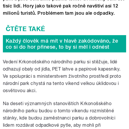
tisíc lidí. Hory jako takové pak ročně navštíví asi 12
milionů turistů. Problémem tam jsou ale odpadky.
Každý člověk má mít v hlavě zakódováno, že
co si do hor přinese, to by si měl i odnést
Vedení Krkonošského národního parku si stěžuje, lidé
odhazují obaly od jídla, PET lahve a papírové kapesníky.
Ve spolupráci s ministerstvem životního prostředí proto
národní park chystá na tento víkend velkou úklidovou i
osvětovou akci.
Na deseti významných stanovištích Krkonošského
národního parku budou o tomto víkendu rozmístěné
stánky, kde budou zaměstnanci parku a dobrovolníci
lidem rozdávat odpadkové pytle, aby mohli při