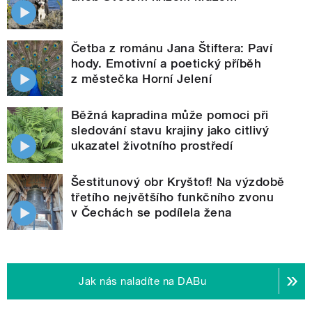
Četba z románu Jana Štiftera: Paví
hody. Emotivní a poetický příběh
z městečka Horní Jelení
Běžná kapradina může pomoci při
sledování stavu krajiny jako citlivý
ukazatel životního prostředí
Šestitunový obr Kryštof! Na výzdobě
třetího největšího funkčního zvonu
v Čechách se podílela žena
Jak nás naladíte na DABu