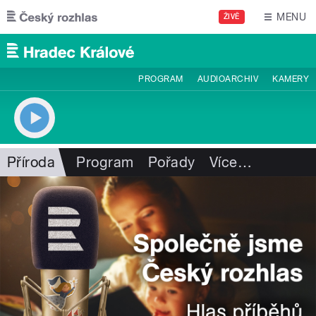
Přejít k hlavnímu obsahu
MENU
ŽIVĚ
PROGRAM
AUDIOARCHIV
KAMERY
Příroda
Program
Pořady
Více
…