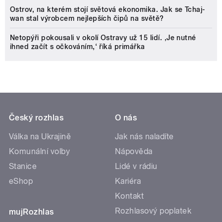
Ostrov, na kterém stojí světová ekonomika. Jak se Tchaj-
wan stal výrobcem nejlepších čipů na světě?
Netopýři pokousali v okolí Ostravy už 15 lidí. ‚Je nutné
ihned začít s očkováním,‘ říká primářka
Český rozhlas
O nás
Válka na Ukrajině
Jak nás naladíte
Komunální volby
Nápověda
Stanice
Lidé v rádiu
eShop
Kariéra
Kontakt
Rozhlasový poplatek
mujRozhlas