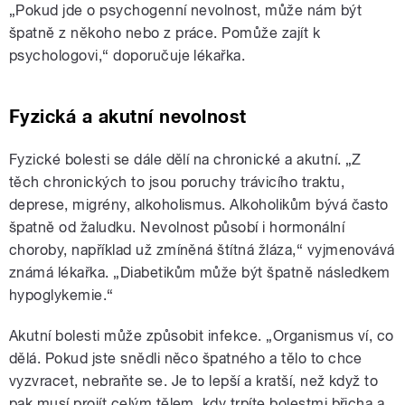
„Pokud jde o psychogenní nevolnost, může nám být
špatně z někoho nebo z práce. Pomůže zajít k
psychologovi,“ doporučuje lékařka.
Fyzická a akutní nevolnost
Fyzické bolesti se dále dělí na chronické a akutní. „Z
těch chronických to jsou poruchy trávicího traktu,
deprese, migrény, alkoholismus. Alkoholikům bývá často
špatně od žaludku. Nevolnost působí i hormonální
choroby, například už zmíněná štítná žláza,“ vyjmenovává
známá lékařka. „Diabetikům může být špatně následkem
hypoglykemie.“
Akutní bolesti může způsobit infekce. „Organismus ví, co
dělá. Pokud jste snědli něco špatného a tělo to chce
vyzvracet, nebraňte se. Je to lepší a kratší, než když to
pak musí projít celým tělem, kdy trpíte bolestmi břicha a