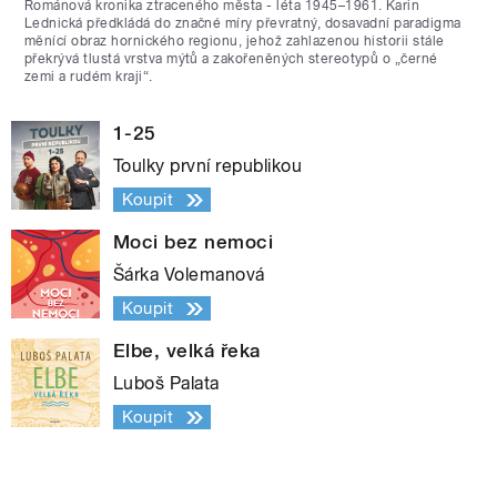
Románová kronika ztraceného města - léta 1945–1961. Karin
Lednická předkládá do značné míry převratný, dosavadní paradigma
měnící obraz hornického regionu, jehož zahlazenou historii stále
překrývá tlustá vrstva mýtů a zakořeněných stereotypů o „černé
zemi a rudém kraji“.
1-25
Toulky první republikou
Koupit
Moci bez nemoci
Šárka Volemanová
Koupit
Elbe, velká řeka
Luboš Palata
Koupit