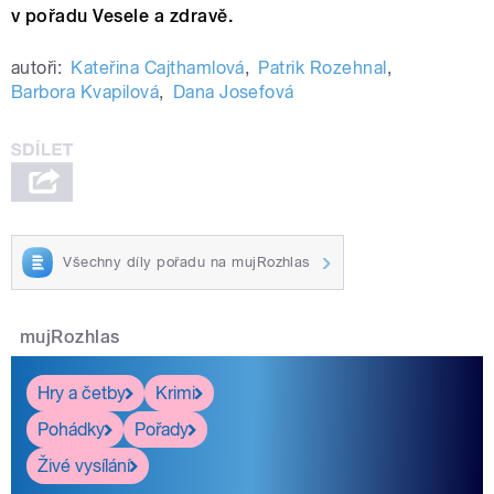
v pořadu Vesele a zdravě.
autoři:
Kateřina Cajthamlová
,
Patrik Rozehnal
,
Barbora Kvapilová
,
Dana Josefová
Všechny díly pořadu na mujRozhlas
mujRozhlas
Hry a četby
Krimi
Pohádky
Pořady
Živé vysílání