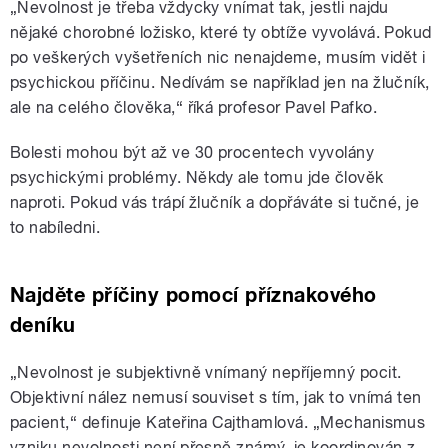
„Nevolnost je třeba vždycky vnímat tak, jestli najdu
nějaké chorobné ložisko, které ty obtíže vyvolává. Pokud
po veškerých vyšetřeních nic nenajdeme, musím vidět i
psychickou příčinu. Nedívám se například jen na žlučník,
ale na celého člověka,“ říká profesor Pavel Pafko.
Bolesti mohou být až ve 30 procentech vyvolány
psychickými problémy. Někdy ale tomu jde člověk
naproti. Pokud vás trápí žlučník a dopřáváte si tučné, je
to nabíledni.
Najděte příčiny pomocí příznakového
deníku
„Nevolnost je subjektivně vnímaný nepříjemný pocit.
Objektivní nález nemusí souviset s tím, jak to vnímá ten
pacient,“ definuje Kateřina Cajthamlová. „Mechanismus
vzniku nevolnosti není přesně známý, je koordinován z