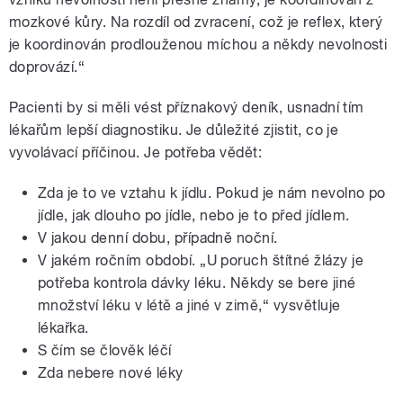
mozkové kůry. Na rozdíl od zvracení, což je reflex, který
je koordinován prodlouženou míchou a někdy nevolnosti
doprovází.“
Pacienti by si měli vést příznakový deník, usnadní tím
lékařům lepší diagnostiku. Je důležité zjistit, co je
vyvolávací příčinou. Je potřeba vědět:
Zda je to ve vztahu k jídlu. Pokud je nám nevolno po
jídle, jak dlouho po jídle, nebo je to před jídlem.
V jakou denní dobu, případně noční.
V jakém ročním období. „U poruch štítné žlázy je
potřeba kontrola dávky léku. Někdy se bere jiné
množství léku v létě a jiné v zimě,“ vysvětluje
lékařka.
S čím se člověk léčí
Zda nebere nové léky