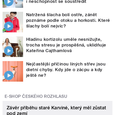
i neschopnost se soustředit
Natržená šlacha bolí ostře, zánět
poznáme podle otoku a horkosti. Které
šlachy bolí nejvíc?
Hladinu kortizolu uměle nesnižujte,
trocha stresu je prospěšná, uklidňuje
Kateřina Cajthamlová
Nejčastější příčinou líných střev jsou
dietní chyby. Kdy jde o zácpu a kdy
ještě ne?
E-SHOP ČESKÉHO ROZHLASU
Závěr příběhu staré Karviné, který měl zůstat
pod zemí