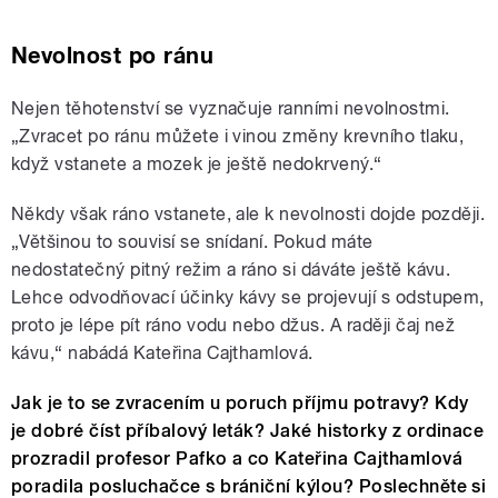
Nevolnost po ránu
Nejen těhotenství se vyznačuje ranními nevolnostmi.
„Zvracet po ránu můžete i vinou změny krevního tlaku,
když vstanete a mozek je ještě nedokrvený.“
Někdy však ráno vstanete, ale k nevolnosti dojde později.
„Většinou to souvisí se snídaní. Pokud máte
nedostatečný pitný režim a ráno si dáváte ještě kávu.
Lehce odvodňovací účinky kávy se projevují s odstupem,
proto je lépe pít ráno vodu nebo džus. A raději čaj než
kávu,“ nabádá Kateřina Cajthamlová.
Jak je to se zvracením u poruch příjmu potravy? Kdy
je dobré číst příbalový leták? Jaké historky z ordinace
prozradil profesor Pafko a co Kateřina Cajthamlová
poradila posluchačce s brániční kýlou? Poslechněte si