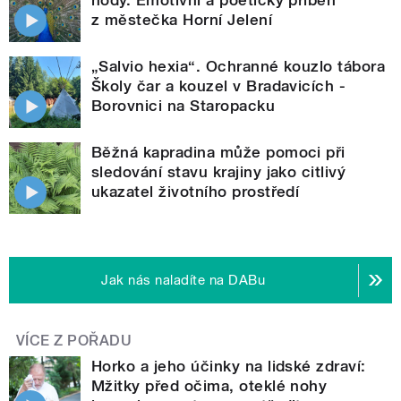
hody. Emotivní a poetický příběh
z městečka Horní Jelení
„Salvio hexia“. Ochranné kouzlo tábora
Školy čar a kouzel v Bradavicích -
Borovnici na Staropacku
Běžná kapradina může pomoci při
sledování stavu krajiny jako citlivý
ukazatel životního prostředí
Jak nás naladíte na DABu
VÍCE Z POŘADU
Horko a jeho účinky na lidské zdraví:
Mžitky před očima, oteklé nohy