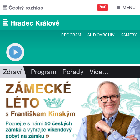
Přejít k hlavnímu obsahu
MENU
ŽIVĚ
PROGRAM
AUDIOARCHIV
KAMERY
Zdraví
Program
Pořady
Více
…