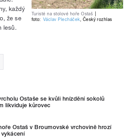
ny, každý
Turisté na stolové hoře Ostaš
|
o, že se
foto:
Václav Plecháček
,
Český rozhlas
h lesů.
rcholu Ostaše se kvůli hnízdění sokolů
m likviduje kůrovec
hoře Ostaš v Broumovské vrchovině hrozí
é vykácení