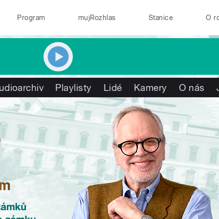
Program
mujRozhlas
Stanice
O r
udioarchiv
Playlisty
Lidé
Kamery
O nás