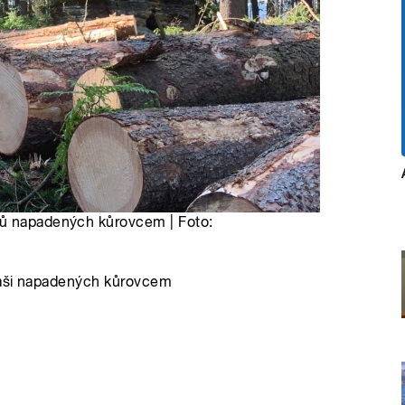
mů napadených kůrovcem | Foto:
taši napadených kůrovcem