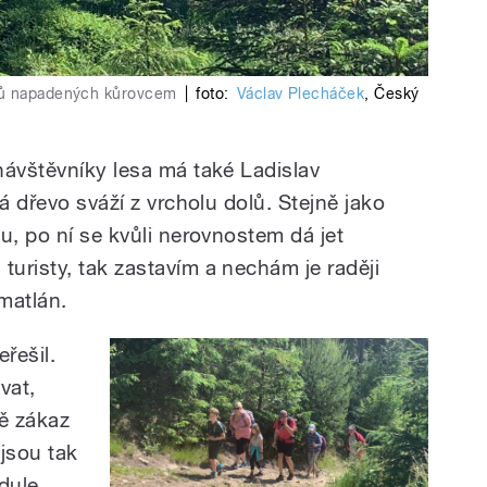
omů napadených kůrovcem
|
foto:
Václav Plecháček
,
Český
návštěvníky lesa má také Ladislav
á dřevo sváží z vrcholu dolů. Stejně jako
u, po ní se kvůli nerovnostem dá jet
uristy, tak zastavím a nechám je raději
Šmatlán.
eřešil.
vat,
ně zákaz
jsou tak
dule.