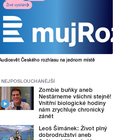
Živé vysílání
Audiosvět Českého rozhlasu na jednom místě
NEJPOSLOUCHANĚJŠÍ
Zombie buňky aneb
Nestárneme všichni stejně!
Vnitřní biologické hodiny
nám zrychluje chronický
zánět
Leoš Šimánek: Život plný
dobrodružství aneb