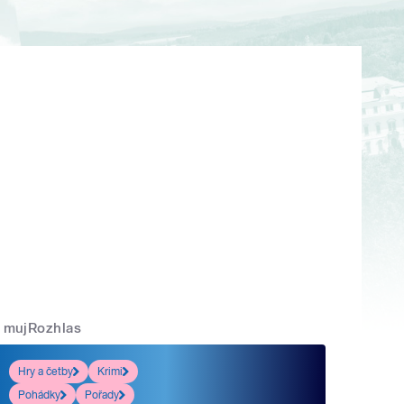
mujRozhlas
Hry a četby
Krimi
Pohádky
Pořady