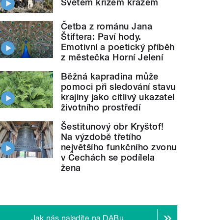
Světem křížem krážem
Četba z románu Jana
Štiftera: Paví hody.
Emotivní a poetický příběh
z městečka Horní Jelení
Běžná kapradina může
pomoci při sledování stavu
krajiny jako citlivý ukazatel
životního prostředí
Šestitunový obr Kryštof!
Na výzdobě třetího
největšího funkčního zvonu
v Čechách se podílela
žena
Jak nás naladíte na DABu