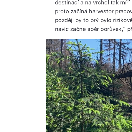
destinací a na vrchol tak míří
proto začíná harvestor pracov
později by to prý bylo riziko
navíc začne sběr borůvek,“ p