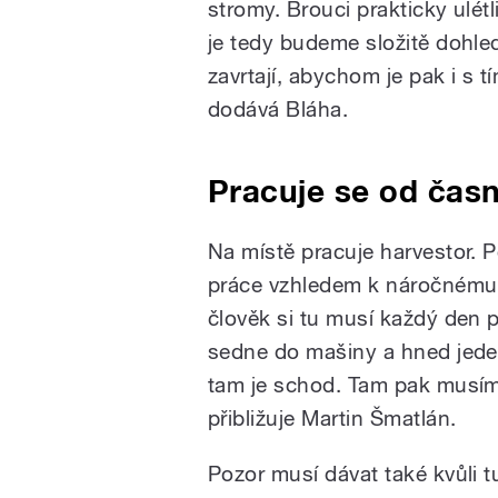
stromy. Brouci prakticky ulétl
je tedy budeme složitě dohle
zavrtají, abychom je pak i s
dodává Bláha.
Pracuje se od čas
Na místě pracuje harvestor. P
práce vzhledem k náročnému 
člověk si tu musí každý den pr
sedne do mašiny a hned jede.
tam je schod. Tam pak musím d
přibližuje Martin Šmatlán.
Pozor musí dávat také kvůli t