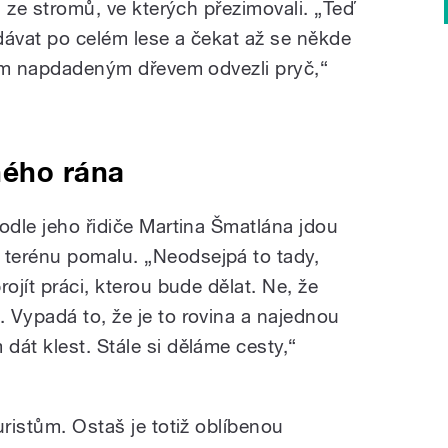
i ze stromů, ve kterých přezimovali. „Teď
dávat po celém lese a čekat až se někde
 tím napdadeným dřevem odvezli pryč,“
ného rána
odle jeho řidiče Martina Šmatlána jdou
terénu pomalu. „Neodsejpá to tady,
ojít práci, kterou bude dělat. Ne, že
 Vypadá to, že je to rovina a najednou
át klest. Stále si děláme cesty,“
uristům. Ostaš je totiž oblíbenou