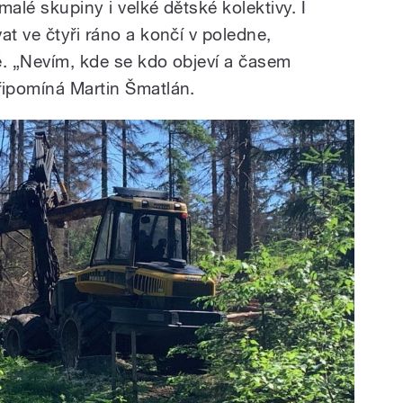
 malé skupiny i velké dětské kolektivy. I
at ve čtyři ráno a končí v poledne,
vé. „Nevím, kde se kdo objeví a časem
řipomíná Martin Šmatlán.