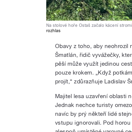
Na stolové hoře Ostaš začalo kácení str
rozhlas
Obavy z toho, aby neohrozil 
Šmatlán, řidič vyvážečky, kter
pěší může využít jedinou cest
pouze krokem. „Když potkám t
projít,“ zdůrazňuje Ladislav 
Majitel lesa uzavření oblasti n
Jednak nechce turisty omezo
navíc by prý někteří lidé stej
vstupu ignorovali. Pod horou 
alespoň umístěné varovné ce