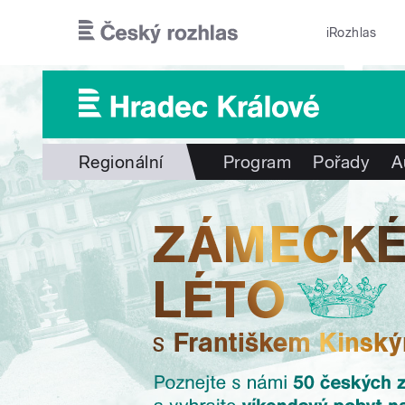
Přejít k hlavnímu obsahu
iRozhlas
Regionální
Program
Pořady
A