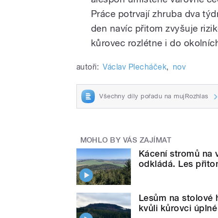
Práce potrvají zhruba dva týd
den navíc přitom zvyšuje rizik
kůrovec rozlétne i do okolníc
autoři:
Václav Plecháček
,
nov
Všechny díly pořadu na mujRozhlas
MOHLO BY VÁS ZAJÍMAT
Kácení stromů na v
odkládá. Les přito
Lesům na stolové 
kvůli kůrovci úpln