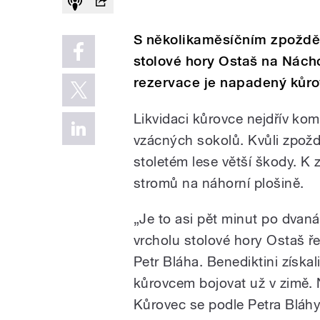
S několikaměsíčním zpožděn
stolové hory Ostaš na Nácho
rezervace je napadený kůr
Likvidaci kůrovce nejdřív kom
vzácných sokolů. Kvůli zpožd
stoletém lese větší škody. K 
stromů na náhorní plošině.
„Je to asi pět minut po dvan
vrcholu stolové hory Ostaš ř
Petr Bláha. Benediktini získali
kůrovcem bojovat už v zimě. N
Kůrovec se podle Petra Bláhy m