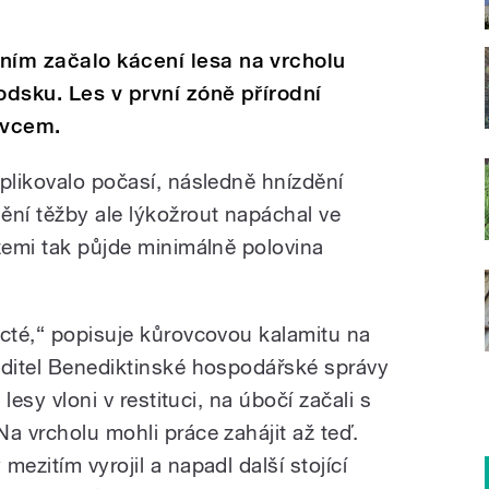
ím začalo kácení lesa na vrcholu
dsku. Les v první zóně přírodní
ovcem.
plikovalo počasí, následně hnízdění
ění těžby ale lýkožrout napáchal ve
zemi tak půjde minimálně polovina
ácté,“ popisuje kůrovcovou kalamitu na
editel Benediktinské hospodářské správy
 lesy vloni v restituci, na úbočí začali s
a vrcholu mohli práce zahájit až teď.
ezitím vyrojil a napadl další stojící