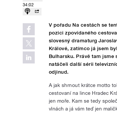
34:02
V pořadu Na cestách se tento
pozici zpovídaného cestovat
slovesný dramaturg Jarosla
Králové, zatímco já jsem by
Bulharsku. Právě tam jsme 
natáčeli další sérii televiz
odjinud.
A jak shrnout krátce motto t
cestovaní na lince Hradec Kr
jen moře. Kam se tedy společ
vlnách a já vám teď jen mali