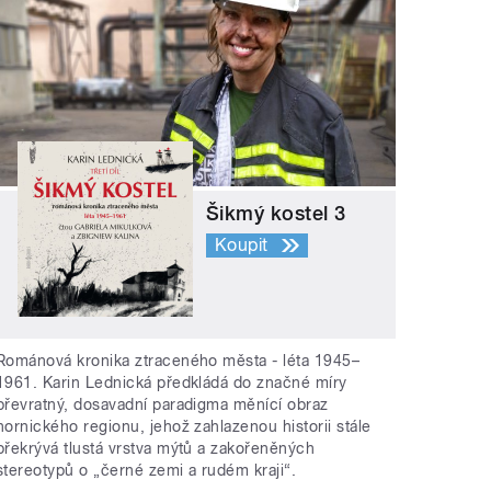
Šikmý kostel 3
Koupit
Románová kronika ztraceného města - léta 1945–
1961. Karin Lednická předkládá do značné míry
převratný, dosavadní paradigma měnící obraz
hornického regionu, jehož zahlazenou historii stále
překrývá tlustá vrstva mýtů a zakořeněných
stereotypů o „černé zemi a rudém kraji“.