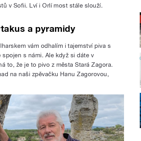
 v Sofii. Lví i Orlí most stále slouží.
rtakus a pyramidy
lharskem vám odhalím i tajemství piva s
 spojen s námi. Ale když si dáte v
 to, že je to pivo z města Stará Zagora.
 snad na naši zpěvačku Hanu Zagorovou,