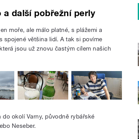
 a další pobřežní perly
en moře, ale málo platné, s plážemi a
 spojené většina lidí. A tak si povíme
 která jsou už znovu častým cílem našich
en do okolí Varny, původně rybářské
 nebo Neseber.