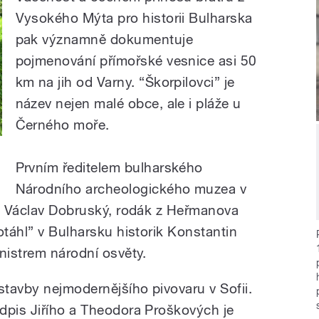
Vysokého Mýta pro historii Bulharska
pak významně dokumentuje
pojmenování přímořské vesnice asi 50
km na jih od Varny. “Škorpilovci” je
název nejen malé obce, ale i pláže u
Černého moře.
Prvním ředitelem bulharského
Národního archeologického muzea v
10 Václav Dobruský, rodák z Heřmanova
otáhl” v Bulharsku historik Konstantin
nistrem národní osvěty.
stavby nejmodernějšího pivovaru v Sofii.
dpis Jiřího a Theodora Proškových je