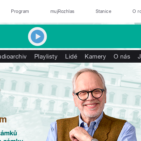
Program
mujRozhlas
Stanice
O r
dioarchiv
Playlisty
Lidé
Kamery
O nás
J