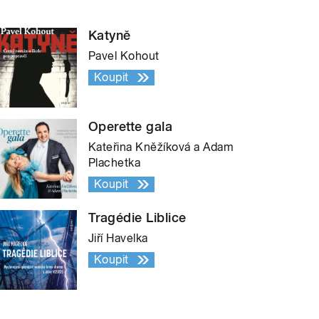
Katyně
Pavel Kohout
Koupit
Operette gala
Kateřina Kněžíková a Adam
Plachetka
Koupit
Tragédie Liblice
Jiří Havelka
Koupit