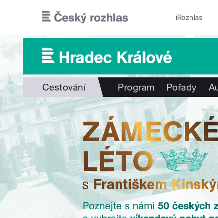
Přejít k hlavnímu obsahu
iRozhlas
Cestování
Program
Pořady
Au