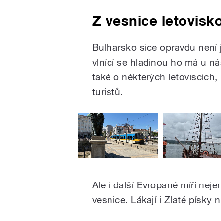
Z vesnice letovisko
Bulharsko sice opravdu není j
vlnící se hladinou ho má u nás
také o některých letoviscích,
turistů.
Ale i další Evropané míří nej
vesnice. Lákají i Zlaté písky