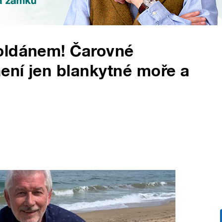
oldánem! Čarovné
není jen blankytné moře a