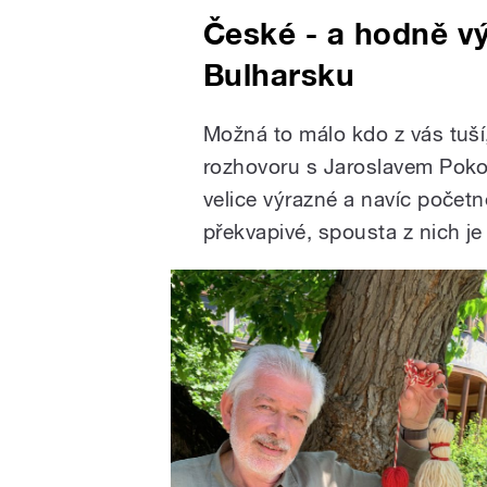
České - a hodně v
Bulharsku
Možná to málo kdo z vás tuší
rozhovoru s Jaroslavem Poko
velice výrazné a navíc početn
překvapivé, spousta z nich j