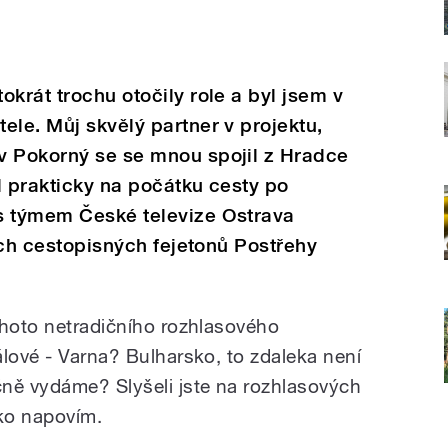
krát trochu otočily role a byl jsem v
ele. Můj skvělý partner v projektu,
v Pokorný se se mnou spojil z Hradce
l prakticky na počátku cesty po
s týmem České televize Ostrava
ních cestopisných fejetonů Postřehy
ohoto netradičního rozhlasového
álové - Varna? Bulharsko, to zdaleka není
ně vydáme? Slyšeli jste na rozhlasových
čko napovím.