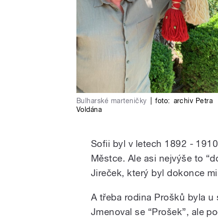
Bulharské marteničky
|
foto:
archiv Petra
Voldána
Sofii byl v letech 1892 - 19
Městce. Ale asi nejvýše to “d
Jireček, který byl dokonce mi
A třeba rodina Prošků byla u 
Jmenoval se “Prošek”, ale po