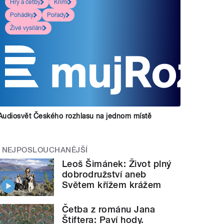
Hry a četby
Krimi
Pohádky
Pořady
Živé vysílání
Audiosvět Českého rozhlasu na jednom místě
NEJPOSLOUCHANĚJŠÍ
Leoš Šimánek: Život plný
dobrodružství aneb
Světem křížem krážem
Četba z románu Jana
Štiftera: Paví hody.