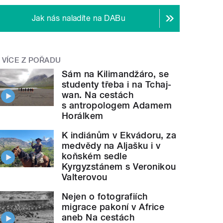
Jak nás naladíte na DABu
VÍCE Z POŘADU
Sám na Kilimandžáro, se
studenty třeba i na Tchaj-
wan. Na cestách
s antropologem Adamem
Horálkem
K indiánům v Ekvádoru, za
medvědy na Aljašku i v
koňském sedle
Kyrgyzstánem s Veronikou
Valterovou
Nejen o fotografiích
migrace pakoní v Africe
aneb Na cestách