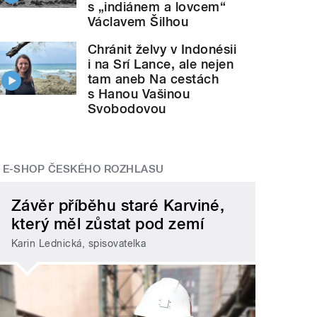
s „indiánem a lovcem“
Václavem Šilhou
Chránit želvy v Indonésii
i na Srí Lance, ale nejen
tam aneb Na cestách
s Hanou Vašinou
Svobodovou
E-SHOP ČESKÉHO ROZHLASU
Závěr příběhu staré Karviné,
který měl zůstat pod zemí
Karin Lednická, spisovatelka