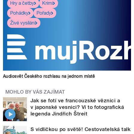
Hry a četby
Krimi
Pohádky
Pořady
Živé vysílání
Audiosvět Českého rozhlasu na jednom místě
MOHLO BY VÁS ZAJÍMAT
Jak se fotí ve francouzské věznici a
v japonské vesnici? Ví to fotografická
legenda Jindřich Štreit
S vidličkou po světě! Cestovatelská talk