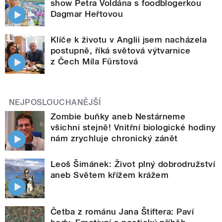
show Petra Voldána s foodblogerkou
Dagmar Heřtovou
Klíče k životu v Anglii jsem nacházela
postupně, říká světová výtvarnice
z Čech Míla Fürstová
NEJPOSLOUCHANĚJŠÍ
Zombie buňky aneb Nestárneme
všichni stejně! Vnitřní biologické hodiny
nám zrychluje chronický zánět
Leoš Šimánek: Život plný dobrodružství
aneb Světem křížem krážem
Četba z románu Jana Štiftera: Paví