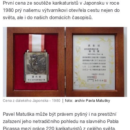
První cena ze soutěže karikaturistů v Japonsku v roce
1980 prý našemu výtvarníkovi otevřela cestu nejen do
světa, ale i do našich domácích časopisů.
Cena z dalekého Japonska - 1980
|
foto:
archiv Pavla Matušky
Pavel Matuška může být právem pyšný i na prestižní
zařazení jeho netradičního pohledu na slavného Pabla
Picassa mezi práce 220 karikaturistů z celého světa,