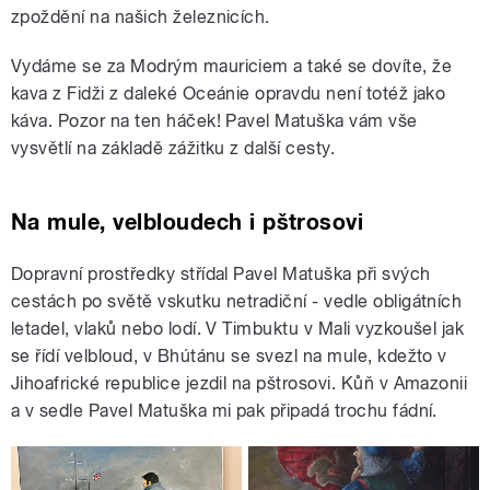
zpoždění na našich železnicích.
Vydáme se za Modrým mauriciem a také se dovíte, že
kava z Fidži z daleké Oceánie opravdu není totéž jako
káva. Pozor na ten háček! Pavel Matuška vám vše
vysvětlí na základě zážitku z další cesty.
Na mule, velbloudech i pštrosovi
Dopravní prostředky střídal Pavel Matuška při svých
cestách po světě vskutku netradiční - vedle obligátních
letadel, vlaků nebo lodí. V Timbuktu v Mali vyzkoušel jak
se řídí velbloud, v Bhútánu se svezl na mule, kdežto v
Jihoafrické republice jezdil na pštrosovi. Kůň v Amazonii
a v sedle Pavel Matuška mi pak připadá trochu fádní.