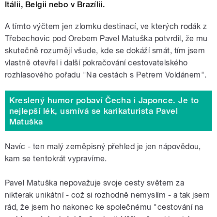
Itálii, Belgii nebo v Brazílii.
A tímto výčtem jen zlomku destinací, ve kterých rodák z
Třebechovic pod Orebem Pavel Matuška potvrdil, že mu
skutečně rozumějí všude, kde se dokáží smát, tím jsem
vlastně otevřel i další pokračování cestovatelského
rozhlasového pořadu "Na cestách s Petrem Voldánem".
Kreslený humor pobaví Čecha i Japonce. Je to
nejlepší lék, usmívá se karikaturista Pavel
Matuška
Navíc - ten malý zeměpisný přehled je jen nápovědou,
kam se tentokrát vypravíme.
Pavel Matuška nepovažuje svoje cesty světem za
nikterak unikátní - což si rozhodně nemyslím - a tak jsem
rád, že jsem ho nakonec ke společnému "cestování na