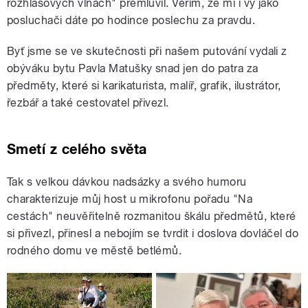
rozhlasových vlnách" přemluvil. Věřím, že mi i vy jako
posluchači dáte po hodince poslechu za pravdu.
Byť jsme se ve skutečnosti při našem putování vydali z
obýváku bytu Pavla Matušky snad jen do patra za
předměty, které si karikaturista, malíř, grafik, ilustrátor,
řezbář a také cestovatel přivezl.
Smetí z celého světa
Tak s velkou dávkou nadsázky a svého humoru
charakterizuje můj host u mikrofonu pořadu "Na
cestách" neuvěřitelně rozmanitou škálu předmětů, které
si přivezl, přinesl a nebojím se tvrdit i doslova dovláčel do
rodného domu ve městě betlémů.