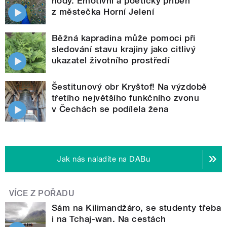
hody. Emotivní a poetický příběh
z městečka Horní Jelení
Běžná kapradina může pomoci při
sledování stavu krajiny jako citlivý
ukazatel životního prostředí
Šestitunový obr Kryštof! Na výzdobě
třetího největšího funkčního zvonu
v Čechách se podílela žena
Jak nás naladíte na DABu
VÍCE Z POŘADU
Sám na Kilimandžáro, se studenty třeba
i na Tchaj-wan. Na cestách