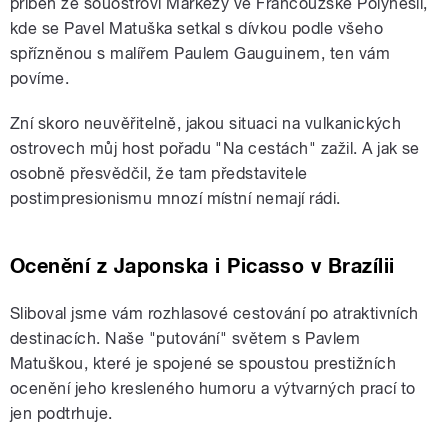
příběh ze souostroví Markézy ve Francouzské Polynésii,
kde se Pavel Matuška setkal s dívkou podle všeho
spřízněnou s malířem Paulem Gauguinem, ten vám
povíme.
Zní skoro neuvěřitelně, jakou situaci na vulkanických
ostrovech můj host pořadu "Na cestách" zažil. A jak se
osobně přesvědčil, že tam představitele
postimpresionismu mnozí místní nemají rádi.
Ocenění z Japonska i Picasso v Brazílii
Sliboval jsme vám rozhlasové cestování po atraktivních
destinacích. Naše "putování" světem s Pavlem
Matuškou, které je spojené se spoustou prestižních
ocenění jeho kresleného humoru a výtvarných prací to
jen podtrhuje.