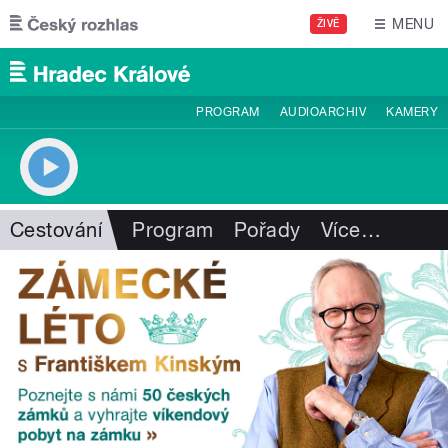
Přejít k hlavnímu obsahu
MENU
ŽIVĚ
PROGRAM
AUDIOARCHIV
KAMERY
Cestování
Program
Pořady
Více
…