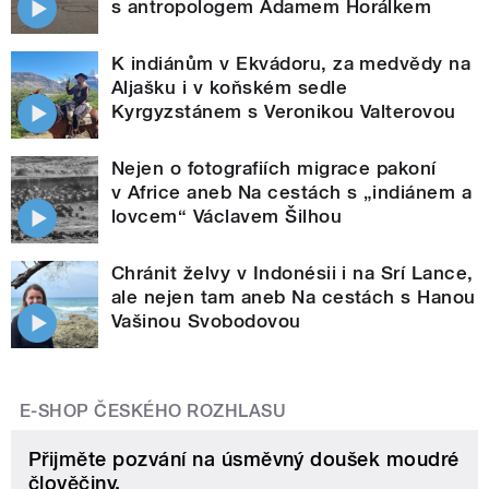
s antropologem Adamem Horálkem
K indiánům v Ekvádoru, za medvědy na
Aljašku i v koňském sedle
Kyrgyzstánem s Veronikou Valterovou
Nejen o fotografiích migrace pakoní
v Africe aneb Na cestách s „indiánem a
lovcem“ Václavem Šilhou
Chránit želvy v Indonésii i na Srí Lance,
ale nejen tam aneb Na cestách s Hanou
Vašinou Svobodovou
E-SHOP ČESKÉHO ROZHLASU
Přijměte pozvání na úsměvný doušek moudré
člověčiny.