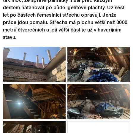
tak moc, že správa památky musí před každým
deštěm natahovat po půdě igelitové plachty. Už šest
let po částech řemeslníci střechu opravují. Jenže
práce jdou pomalu. Střecha má plochu větší než 3000
metrů čtverečních a její větší část je už v havarijním
stavu.