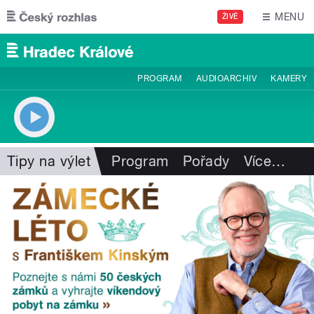
Přejít k hlavnímu obsahu
MENU
ŽIVĚ
PROGRAM
AUDIOARCHIV
KAMERY
Tipy na výlet
Program
Pořady
Více
…