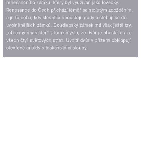
renesančního zámku, který byl využíván jako lovecký.
Renesance do Čech přichází téměř se stoletým zpožděním,
a je to doba, kdy šlechtici opouštějí hrady a stěhují se do
uvolněnějších zámků. Doudlebský zámek má však ještě tzv.
„obranný charakter“ v tom smyslu, že dvůr je obestaven ze
všech čtyř světových stran. Uvnitř dvůr v přízemí obklopují
otevřené arkády s toskánskými sloupy.