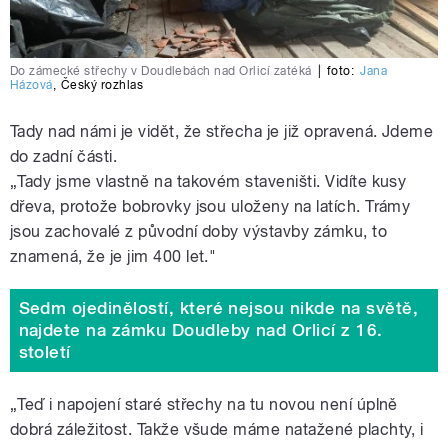
Do zámecké střechy v Doudlebách nad Orlicí zatéká
|
foto:
Jana
Házová
,
Český rozhlas
Tady nad námi je vidět, že střecha je již opravená. Jdeme
do zadní části.
„Tady jsme vlastně na takovém staveništi. Vidíte kusy
dřeva, protože bobrovky jsou uloženy na latích. Trámy
jsou zachovalé z původní doby výstavby zámku, to
znamená, že je jim 400 let."
Sedm ojedinělostí, které nejsou nikde na světě,
najdete na zámku Doudleby nad Orlicí z 16.
století
„Teď i napojení staré střechy na tu novou není úplně
dobrá záležitost. Takže všude máme natažené plachty, i