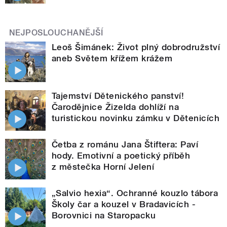
NEJPOSLOUCHANĚJŠÍ
Leoš Šimánek: Život plný dobrodružství
aneb Světem křížem krážem
Tajemství Dětenického panství!
Čarodějnice Žizelda dohlíží na
turistickou novinku zámku v Dětenicích
Četba z románu Jana Štiftera: Paví
hody. Emotivní a poetický příběh
z městečka Horní Jelení
„Salvio hexia“. Ochranné kouzlo tábora
Školy čar a kouzel v Bradavicích -
Borovnici na Staropacku