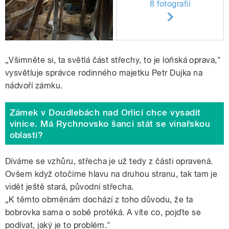
8 fotografií
„Všimněte si, ta světlá část střechy, to je loňská oprava,"
vysvětluje správce rodinného majetku Petr Dujka na
nádvoří zámku.
Zámek v Doudlebách nad Orlicí chce vysadit
vinice. Má Rychnovsko šanci stát se vinařskou
oblastí?
Díváme se vzhůru, střecha je už tedy z části opravená.
Ovšem když otočíme hlavu na druhou stranu, tak tam je
vidět ještě stará, původní střecha.
„K těmto obměnám dochází z toho důvodu, že ta
bobrovka sama o sobě protéká. A víte co, pojďte se
podívat, jaký je to problém."