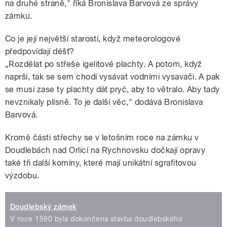
na druhé straně," říká Bronislava Barvová ze správy
zámku.
Co je její největší starostí, když meteorologové
předpovídají déšť?
„Rozdělat po střeše igelitové plachty. A potom, když
naprší, tak se sem chodí vysávat vodními vysavači. A pak
se musí zase ty plachty dát pryč, aby to větralo. Aby tady
nevznikaly plísně. To je další věc," dodává Bronislava
Barvová.
Kromě části střechy se v letošním roce na zámku v
Doudlebách nad Orlicí na Rychnovsku dočkají opravy
také tři další komíny, které mají unikátní sgrafitovou
výzdobu.
Doudlebský zámek
V roce 1590 byla dokončena stavba doudlebského