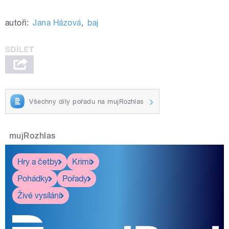
autoři:
Jana Házová
,
baj
Všechny díly pořadu na mujRozhlas
mujRozhlas
Hry a četby
Krimi
Pohádky
Pořady
Živé vysílání