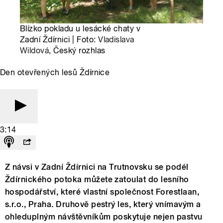
Blízko pokladu u lesácké chaty v
Zadní Ždírnici | Foto:
Vladislava
Wildová
, Český rozhlas
Den otevřených lesů Ždírnice
3:14
Z návsi v Zadní Ždírnici na Trutnovsku se podél
Ždírnického potoka můžete zatoulat do lesního
hospodářství, které vlastní společnost Forestlaan,
s.r.o., Praha. Druhově pestrý les, který vnímavým a
ohleduplným návštěvníkům poskytuje nejen pastvu