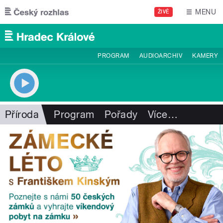
Přejít k hlavnímu obsahu
MENU
ŽIVĚ
PROGRAM
AUDIOARCHIV
KAMERY
Příroda
Program
Pořady
Více
…