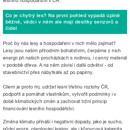
lesního hospodářství v ČR.
Co je chytrý les? Na první pohled vypadá úplně
běžně, vědci v něm ale mají desítky senzorů a
čidel
Proč by nás lesy a hospodaření v nich mělo zajímat?
Lesy jsou naším přírodním bohatstvím, čerpáme z nich
energii při našich procházkách s rodinou, i cenný materiál
v podobě dřeva. A na něm závisí i další odvětví - od
stavebnictví přes nábytkáře až po papírny.
Cílem je proto mj. udržet lesní třetinu rozlohy ČR,
podpořit a pomáhat vlastníkům, vytvořit podmínky i v
době klimatických změn a zachovat tržní princip
financování lesního hospodářství.
Změna klimatu přináší i negativní dopady, jako je sucho,
půdní eroze, oteplování krajiny, ale i kůrovcová kalamita.