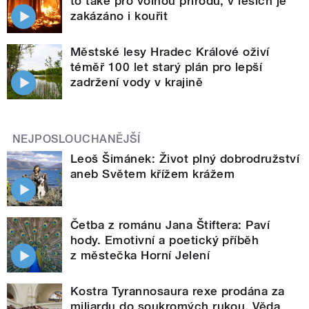
to také pro volnou přírodu, v lesích je
zakázáno i kouřit
Městské lesy Hradec Králové oživí
téměř 100 let starý plán pro lepší
zadržení vody v krajině
NEJPOSLOUCHANĚJŠÍ
Leoš Šimánek: Život plný dobrodružství
aneb Světem křížem krážem
Četba z románu Jana Štiftera: Paví
hody. Emotivní a poetický příběh
z městečka Horní Jelení
Kostra Tyrannosaura rexe prodána za
miliardu do soukromých rukou. Věda