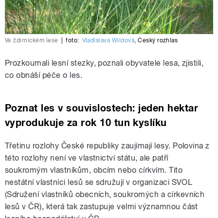
Ve ždírnickém lese
|
foto:
Vladislava Wildová
,
Český rozhlas
Prozkoumali lesní stezky, poznali obyvatele lesa, zjistili,
co obnáší péče o les.
Poznat les v souvislostech: jeden hektar
vyprodukuje za rok 10 tun kyslíku
Třetinu rozlohy České republiky zaujímají lesy. Polovina z
této rozlohy není ve vlastnictví státu, ale patří
soukromým vlastníkům, obcím nebo církvím. Tito
nestátní vlastníci lesů se sdružují v organizaci SVOL
(Sdružení vlastníků obecních, soukromých a církevních
lesů v ČR), která tak zastupuje velmi významnou část