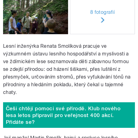
8 fotografií
Lesní inženýrka Renata Smolíková pracuje ve
výzkumném ústavu lesního hospodářství a myslivosti a
ve ždírnickém lese seznamovala děti zábavnou formou
se zdejší přírodou: od házení šiškami, přes luštění z
přesmyček, určováním stromů, přes vyťukávání tónů na
přírodniny a hledáním pokladu, který čekal u tajemné
chaty.
Češi chtějí pomoci své přírodě. Klub nového
lesa letos připravil pro veřejnost 400 akcí.
Přidáte se?
Její manžel Martin Smolík, hajný a správce lesního