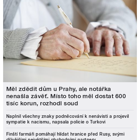
Měl zdědit dům u Prahy, ale notářka
nenašla závěť. Místo toho měl dostat 600
tisíc korun, rozhodl soud
Naplnil všechny znaky podněcování k nenávisti a projevil
sympatie k nacismu, napsala policie o Turkovi
Finští farmáři pomáhají hlídat hranice před Rusy, svými
dřívějšími největšími obchodními partnery