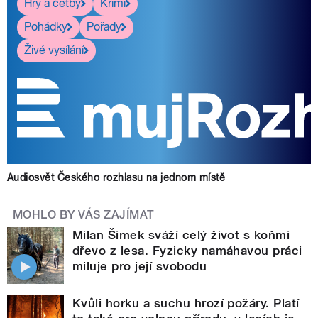
Hry a četby
Krimi
Pohádky
Pořady
Živé vysílání
Audiosvět Českého rozhlasu na jednom místě
MOHLO BY VÁS ZAJÍMAT
Milan Šimek sváží celý život s koňmi
dřevo z lesa. Fyzicky namáhavou práci
miluje pro její svobodu
Kvůli horku a suchu hrozí požáry. Platí