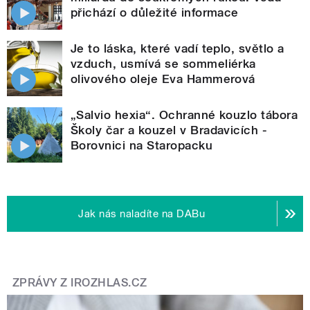
přichází o důležité informace
Je to láska, které vadí teplo, světlo a
vzduch, usmívá se sommeliérka
olivového oleje Eva Hammerová
„Salvio hexia“. Ochranné kouzlo tábora
Školy čar a kouzel v Bradavicích -
Borovnici na Staropacku
Jak nás naladíte na DABu
ZPRÁVY Z IROZHLAS.CZ