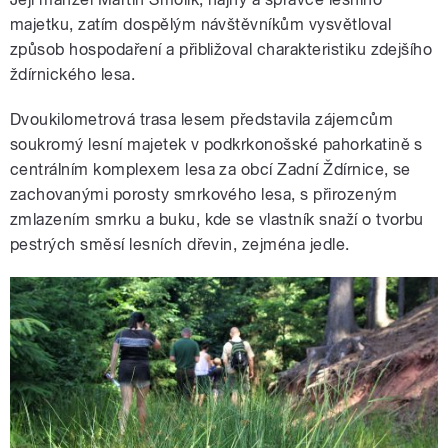
majetku, zatím dospělým návštěvníkům vysvětloval
způsob hospodaření a přibližoval charakteristiku zdejšího
ždírnického lesa.
Dvoukilometrová trasa lesem představila zájemcům
soukromý lesní majetek v podkrkonošské pahorkatině s
centrálním komplexem lesa za obcí Zadní Ždírnice, se
zachovanými porosty smrkového lesa, s přirozeným
zmlazením smrku a buku, kde se vlastník snaží o tvorbu
pestrých směsí lesních dřevin, zejména jedle.