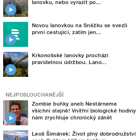
lanovku, nebo vyrazit po...
Novou lanovkou na Sněžku se svezli
první cestující, zatím jen...
Krkonošské lanovky prochází
pravidelnou údržbou. Lano...
NEJPOSLOUCHANĚJŠÍ
Zombie buňky aneb Nestárneme
všichni stejně! Vnitřní biologické hodiny
nám zrychluje chronický zánět
Leoš Šimánek: Život plný dobrodružství