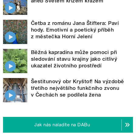
aneb Světem křížem krážem
Četba z románu Jana Štiftera: Paví
hody. Emotivní a poetický příběh
z městečka Horní Jelení
Běžná kapradina může pomoci při
sledování stavu krajiny jako citlivý
ukazatel životního prostředí
Šestitunový obr Kryštof! Na výzdobě
třetího největšího funkčního zvonu
v Čechách se podílela žena
Jak nás naladíte na DABu