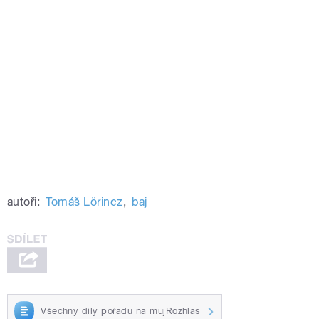
autoři:
Tomáš Lörincz
,
baj
Všechny díly pořadu na mujRozhlas