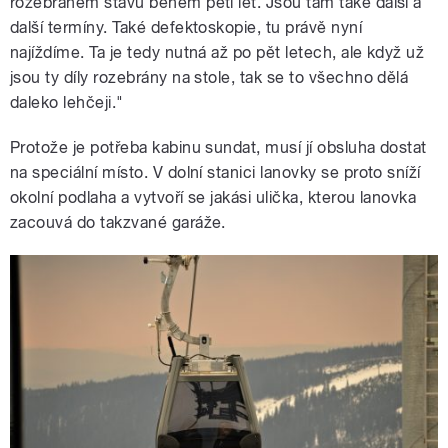
rozebraném stavu během pěti let. Jsou tam také další a
další termíny. Také defektoskopie, tu právě nyní
najíždíme. Ta je tedy nutná až po pět letech, ale když už
jsou ty díly rozebrány na stole, tak se to všechno dělá
daleko lehčeji."
Protože je potřeba kabinu sundat, musí jí obsluha dostat
na speciální místo. V dolní stanici lanovky se proto sníží
okolní podlaha a vytvoří se jakási ulička, kterou lanovka
zacouvá do takzvané garáže.