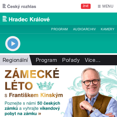
Přejít k hlavnímu obsahu
MENU
ŽIVĚ
PROGRAM
AUDIOARCHIV
KAMERY
Regionální
Program
Pořady
Více
…