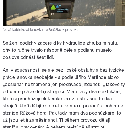
Nová kabinková lanovka na Sněžku v provozu
Snížení podlahy zabere díky hydraulice zhruba minutu,
dřív to ručně trvalo násobně déle a podlahu muselo
doslova odnést šest lidí.
Ani v současnosti se ale bez lidské obsluhy a bez fyzické
práce lanovka neobejde - a podle Jiřího Martince slovo
„obsluha" neznamená jen prodavače jízdenek: „Takové ty
odborné práce dělají strojníci. Mám tady dva elektrikáře,
kteří si procházejí elektrické záležitosti. Jsou tu dva
strojaři, kteří dělají kompletní kontrolu pohonů a pohonné
stanice Růžová hora. Pak tady mám dva pochůzkáře, to
už jsou letití zaměstnanci. Ti během provozu dělají
staniční pracovníky. A během revizí dělají strojní