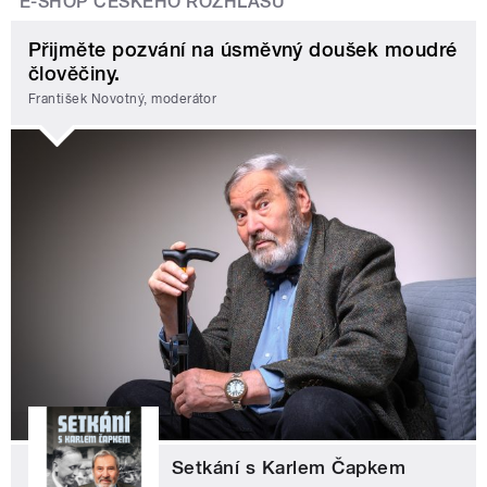
E-SHOP ČESKÉHO ROZHLASU
Přijměte pozvání na úsměvný doušek moudré
člověčiny.
František Novotný, moderátor
Setkání s Karlem Čapkem