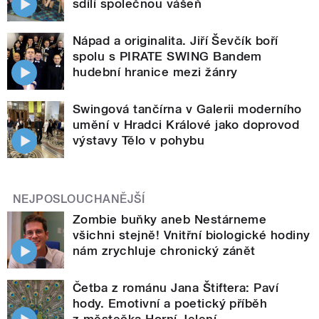
sdílí společnou vášeň
Nápad a originalita. Jiří Ševčík boří
spolu s PIRATE SWING Bandem
hudební hranice mezi žánry
Swingová tančírna v Galerii moderního
umění v Hradci Králové jako doprovod
výstavy Tělo v pohybu
NEJPOSLOUCHANĚJŠÍ
Zombie buňky aneb Nestárneme
všichni stejně! Vnitřní biologické hodiny
nám zrychluje chronický zánět
Četba z románu Jana Štiftera: Paví
hody. Emotivní a poetický příběh
z městečka Horní Jelení