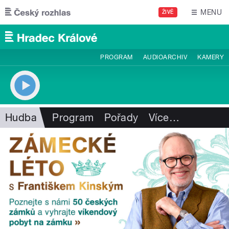
Přejít k hlavnímu obsahu
MENU
ŽIVĚ
PROGRAM
AUDIOARCHIV
KAMERY
Hudba
Program
Pořady
Více
…