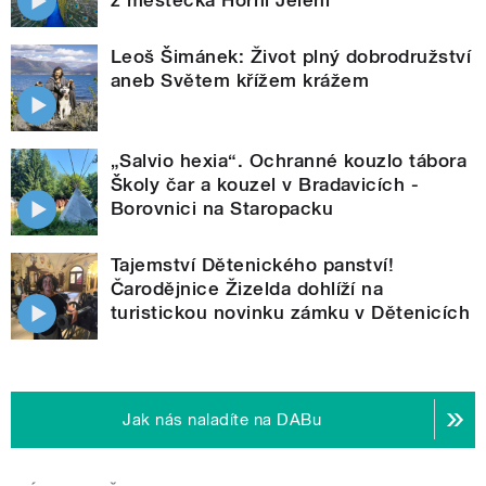
Leoš Šimánek: Život plný dobrodružství
aneb Světem křížem krážem
„Salvio hexia“. Ochranné kouzlo tábora
Školy čar a kouzel v Bradavicích -
Borovnici na Staropacku
Tajemství Dětenického panství!
Čarodějnice Žizelda dohlíží na
turistickou novinku zámku v Dětenicích
Jak nás naladíte na DABu