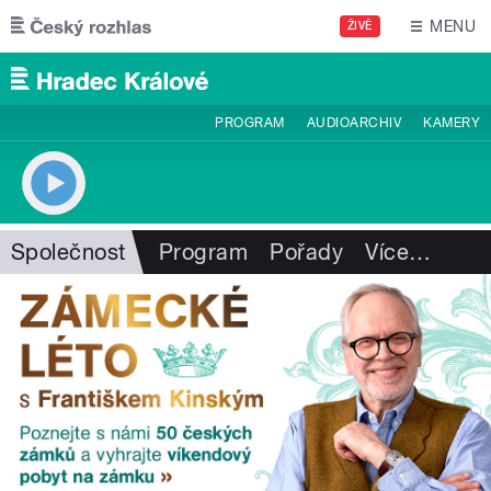
Přejít k hlavnímu obsahu
MENU
ŽIVĚ
PROGRAM
AUDIOARCHIV
KAMERY
Společnost
Program
Pořady
Více
…