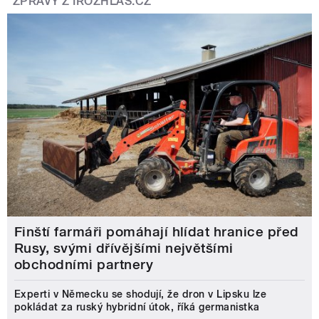
ZPRÁVY Z IROZHLAS.CZ
Finští farmáři pomáhají hlídat hranice před
Rusy, svými dřívějšími největšími
obchodními partnery
Experti v Německu se shodují, že dron v Lipsku lze
pokládat za ruský hybridní útok, říká germanistka