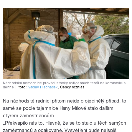
Náchodská nemocnice provádí stovky antigenních testů na koronavirus
denně
|
foto:
Václav Plecháček
,
Český rozhlas
Na náchodské radnici přitom nejde o ojedinělý případ, to
samé se podle tajemnice Hany Mílové stalo dalším
čtyřem zaměstnancům.
„Překvapilo nás to. Hlavně, že se to stalo u těch samých
zaměstnanců a opakovaně. Vysvětlení bude nejspíš