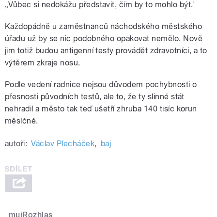
„Vůbec si nedokážu představit, čím by to mohlo být."
Každopádně u zaměstnanců náchodského městského
úřadu už by se nic podobného opakovat nemělo. Nově
jim totiž budou antigenní testy provádět zdravotníci, a to
výtěrem zkraje nosu.
Podle vedení radnice nejsou důvodem pochybnosti o
přesnosti původních testů, ale to, že ty slinné stát
nehradil a město tak teď ušetří zhruba 140 tisíc korun
měsíčně.
autoři:
Václav Plecháček
,
baj
mujRozhlas