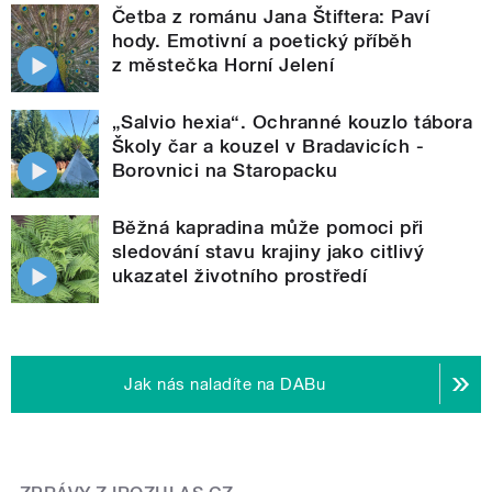
Četba z románu Jana Štiftera: Paví
hody. Emotivní a poetický příběh
z městečka Horní Jelení
„Salvio hexia“. Ochranné kouzlo tábora
Školy čar a kouzel v Bradavicích -
Borovnici na Staropacku
Běžná kapradina může pomoci při
sledování stavu krajiny jako citlivý
ukazatel životního prostředí
Jak nás naladíte na DABu