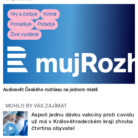
Hry a četby
Krimi
Pohádky
Pořady
Živé vysílání
Audiosvět Českého rozhlasu na jednom místě
MOHLO BY VÁS ZAJÍMAT
Aspoň jednu dávku vakcíny proti covidu
už má v Královéhradeckém kraji zhruba
čtvrtina obyvatel