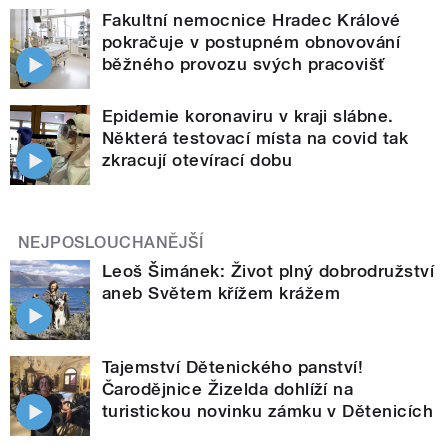
Fakultní nemocnice Hradec Králové
pokračuje v postupném obnovování
běžného provozu svých pracovišť
Epidemie koronaviru v kraji slábne.
Některá testovací místa na covid tak
zkracují otevírací dobu
NEJPOSLOUCHANĚJŠÍ
Leoš Šimánek: Život plný dobrodružství
aneb Světem křížem krážem
Tajemství Dětenického panství!
Čarodějnice Žizelda dohlíží na
turistickou novinku zámku v Dětenicích