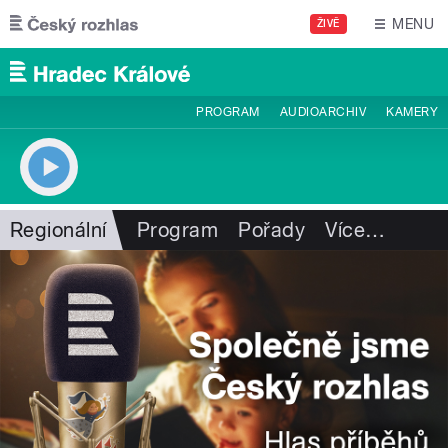
Přejít k hlavnímu obsahu
MENU
ŽIVĚ
PROGRAM
AUDIOARCHIV
KAMERY
Regionální
Program
Pořady
Více
…