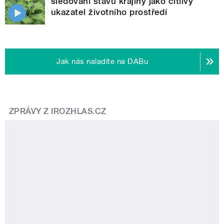
sledování stavu krajiny jako citlivý
ukazatel životního prostředí
Jak nás naladíte na DABu
ZPRÁVY Z IROZHLAS.CZ