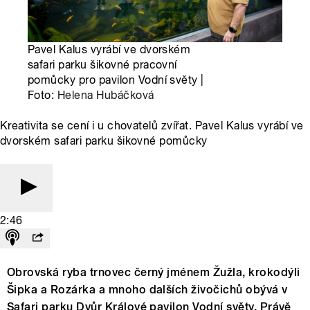
Pavel Kalus vyrábí ve dvorském
safari parku šikovné pracovní
pomůcky pro pavilon Vodní světy |
Foto:
Helena Hubáčková
Kreativita se cení i u chovatelů zvířat. Pavel Kalus vyrábí ve
dvorském safari parku šikovné pomůcky
2:46
Obrovská ryba trnovec černý jménem Žužla, krokodýli
Šipka a Rozárka a mnoho dalších živočichů obývá v
Safari parku Dvůr Králové pavilon Vodní světy. Právě