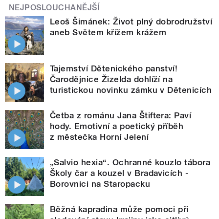
NEJPOSLOUCHANĚJŠÍ
Leoš Šimánek: Život plný dobrodružství
aneb Světem křížem krážem
Tajemství Dětenického panství!
Čarodějnice Žizelda dohlíží na
turistickou novinku zámku v Dětenicích
Četba z románu Jana Štiftera: Paví
hody. Emotivní a poetický příběh
z městečka Horní Jelení
„Salvio hexia“. Ochranné kouzlo tábora
Školy čar a kouzel v Bradavicích -
Borovnici na Staropacku
Běžná kapradina může pomoci při