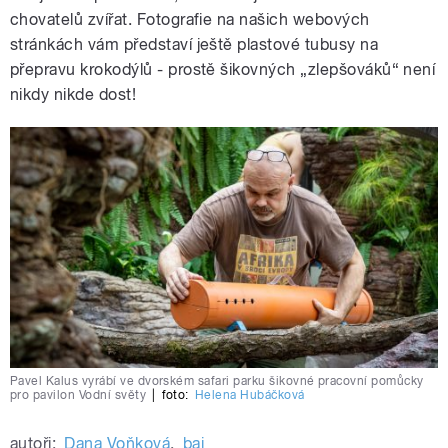
chovatelů zvířat. Fotografie na našich webových
stránkách vám představí ještě plastové tubusy na
přepravu krokodýlů - prostě šikovných „zlepšováků
“
není
nikdy nikde dost!
Pavel Kalus vyrábí ve dvorském safari parku šikovné pracovní pomůcky
pro pavilon Vodní světy
|
foto:
Helena Hubáčková
autoři:
Dana Voňková
,
baj