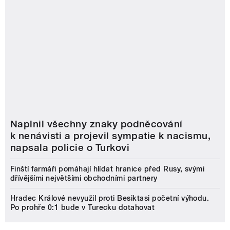
Naplnil všechny znaky podněcování
k nenávisti a projevil sympatie k nacismu,
napsala policie o Turkovi
Finští farmáři pomáhají hlídat hranice před Rusy, svými
dřívějšími největšími obchodními partnery
Hradec Králové nevyužil proti Besiktasi početní výhodu.
Po prohře 0:1 bude v Turecku dotahovat
Český rozhlas
O nás
Válka na Ukrajině
Jak nás naladíte