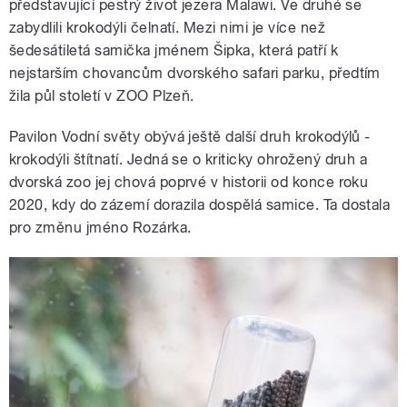
představující pestrý život jezera Malawi. Ve druhé se
zabydlili krokodýli čelnatí. Mezi nimi je více než
šedesátiletá samička jménem Šipka, která patří k
nejstarším chovancům dvorského safari parku, předtím
žila půl století v ZOO Plzeň.
Pavilon Vodní světy obývá ještě další druh krokodýlů -
krokodýli štítnatí. Jedná se o kriticky ohrožený druh a
dvorská zoo jej chová poprvé v historii od konce roku
2020, kdy do zázemí dorazila dospělá samice. Ta dostala
pro změnu jméno Rozárka.