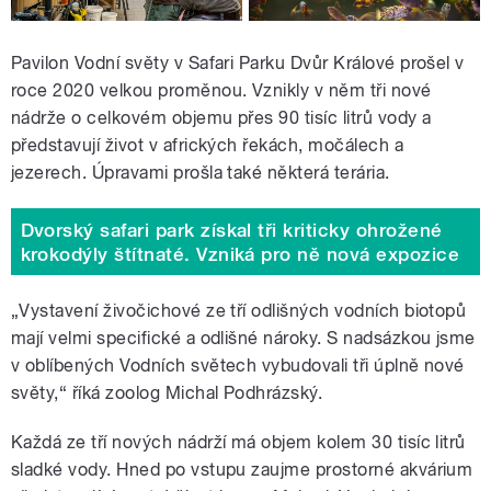
Pavilon Vodní světy v Safari Parku Dvůr Králové prošel v
roce 2020 velkou proměnou. Vznikly v něm tři nové
nádrže o celkovém objemu přes 90 tisíc litrů vody a
představují život v afrických řekách, močálech a
jezerech. Úpravami prošla také některá terária.
Dvorský safari park získal tři kriticky ohrožené
krokodýly štítnaté. Vzniká pro ně nová expozice
„Vystavení živočichové ze tří odlišných vodních biotopů
mají velmi specifické a odlišné nároky. S nadsázkou jsme
v oblíbených Vodních světech vybudovali tři úplně nové
světy,“ říká zoolog Michal Podhrázský.
Každá ze tří nových nádrží má objem kolem 30 tisíc litrů
sladké vody. Hned po vstupu zaujme prostorné akvárium