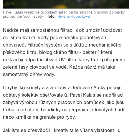
Pavel Kalus vyrábí ve dvorském safari parku šikovné pracovní pomůcky
pro pavilon Vodní světy
|
foto:
Helena Hubáčková
Nádrže mají samostatnou filtraci, což umožní udržovat
odlišnou kvalitu vody podle nároku jednotlivých
chovanců. Filtrační systém se skládá z mechanického
pískového filtru, biologického filtru - bakterií, které
rozkládají odpadní látky a UV filtru, který hubí patogeny i
zelené řasy plovoucí ve vodě. Každá nádrž má také
samostatný ohřev vody.
O ryby, krokodýly a živočichy z Jedovaté Afriky pečuje
obětavý kolektiv ošetřovatelů. Pavel Kalus se například
zabývá výrobou různých pracovních pomůcek jako jsou
třeba inkubátory, boudičky na přepravu jedovatých hadů
nebo krmítka na granule pro ryby.
Jak jste se přesvědčili, kreativita je vítaná vlastnost i u