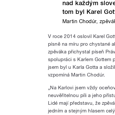
nad každým slove
tom byl Karel Gott
Martin Chodúr, zpěvá
V roce 2014 oslovil Karel Got
písně na míru pro chystané a
zpěváka přichystal píseň Prá
spolupráci s Karlem Gottem 
jsem byl u Karla Gotta a slož
vzpomíná Martin Chodúr.
„Na Karlovi jsem vždy oceňov
neuvěřitelnou píli a jeho příst
Lidé mají představu, že zpěvá
jedním a stejným hlasem celý