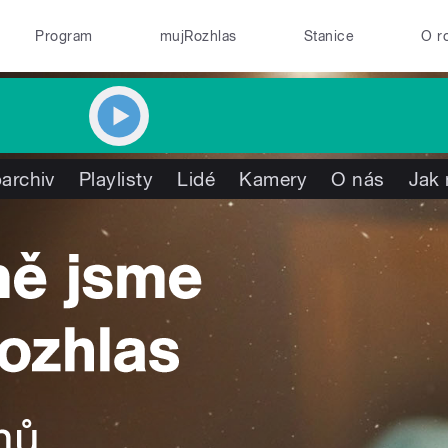
Program
mujRozhlas
Stanice
O r
archiv
Playlisty
Lidé
Kamery
O nás
Jak 