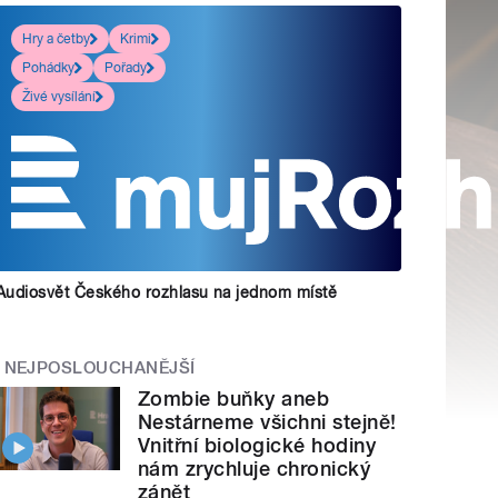
Hry a četby
Krimi
Pohádky
Pořady
Živé vysílání
Audiosvět Českého rozhlasu na jednom místě
NEJPOSLOUCHANĚJŠÍ
Zombie buňky aneb
Nestárneme všichni stejně!
Vnitřní biologické hodiny
nám zrychluje chronický
zánět