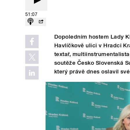
51:07
Dopoledním hostem Lady Kl
Havlíčkově ulici v Hradci Kr
textař, multiinstrumentalist
soutěže Česko Slovenská Su
který právě dnes oslavil své