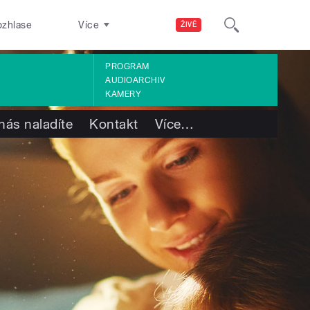
ozhlase
Více
ŽIVĚ
PROGRAM
AUDIOARCHIV
KAMERY
nás naladíte
Kontakt
Více
…