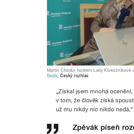
Martin Chodúr hostem Lady Klokočníkové 
Baják
,
Český rozhlas
„Získal jsem mnohá ocenění, 
v tom, že člověk získá spous
už mu nikdy nic nikdo nedá,“
Zpěvák píseň rozd