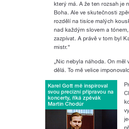
který má. A že ten rozsah je 
Boha. Ale ve skutečnosti zpě
rozdělí na tisíce malých kous
nad každým slovem a tónem, 
zazpívat. A právě v tom byl Ka
mistr.
“
„Nic nebyla náhoda. On měl v
dělá. To mě velice imponovalo
P
Karel Gott mě inspiroval
svou precizní přípravou na
C
koncerty, říká zpěvák
k
Martin Chodúr
v
j
p