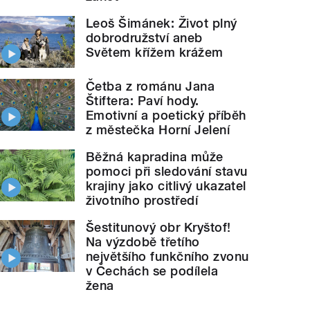
Leoš Šimánek: Život plný
dobrodružství aneb
Světem křížem krážem
Četba z románu Jana
Štiftera: Paví hody.
Emotivní a poetický příběh
z městečka Horní Jelení
Běžná kapradina může
pomoci při sledování stavu
krajiny jako citlivý ukazatel
životního prostředí
Šestitunový obr Kryštof!
Na výzdobě třetího
největšího funkčního zvonu
v Čechách se podílela
žena