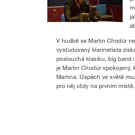
m
ja
ab
V hudbě se Martin Chodúr ne
vystudovaný klarinetista získ
poslouchá klasiku, big band
je Martin Chodúr spokojený,
Martina. Úspěch ve světě muzi
pro něj vždy na prvním místě.