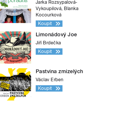
Jarka Rozsypalová-
Vykoupilová, Blanka
Kocourková
Koupit
Limonádový Joe
Jiří Brdečka
Koupit
Pastvina zmizelých
Václav Erben
Koupit