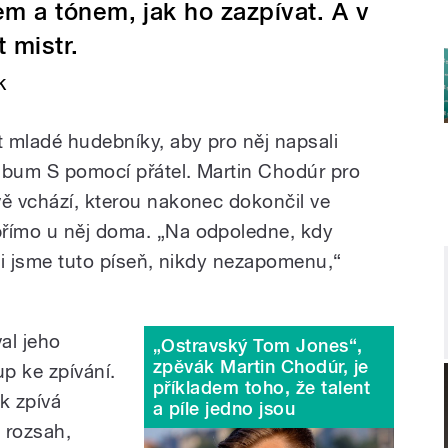
m a tónem, jak ho zazpívat. A v
 mistr.
k
t mladé hudebníky, aby pro něj napsali
lbum S pomocí přátel. Martin Chodúr pro
vě vchází, kterou nakonec dokončil ve
přímo u něj doma. „Na odpoledne, kdy
ili jsme tuto píseň, nikdy nezapomenu,
“
al jeho
„Ostravský Tom Jones“,
zpěvák Martin Chodúr, je
up ke zpívání.
příkladem toho, že talent
k zpívá
a píle jedno jsou
 rozsah,