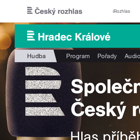
Přejít k hlavnímu obsahu
iRozhlas
Hudba
Program
Pořady
Audio