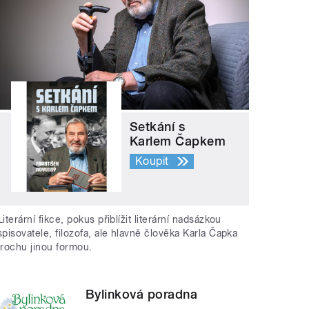
Setkání s
Karlem Čapkem
Koupit
Literární fikce, pokus přiblížit literární nadsázkou
spisovatele, filozofa, ale hlavně člověka Karla Čapka
trochu jinou formou.
Bylinková poradna