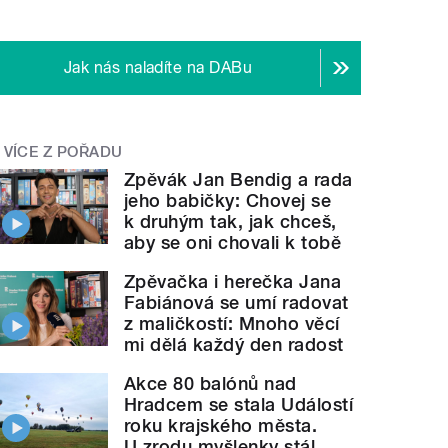
Jak nás naladíte na DABu
VÍCE Z POŘADU
Zpěvák Jan Bendig a rada
jeho babičky: Chovej se
k druhým tak, jak chceš,
aby se oni chovali k tobě
Zpěvačka i herečka Jana
Fabiánová se umí radovat
z maličkostí: Mnoho věcí
mi dělá každý den radost
Akce 80 balónů nad
Hradcem se stala Událostí
roku krajského města.
U zrodu myšlenky stál