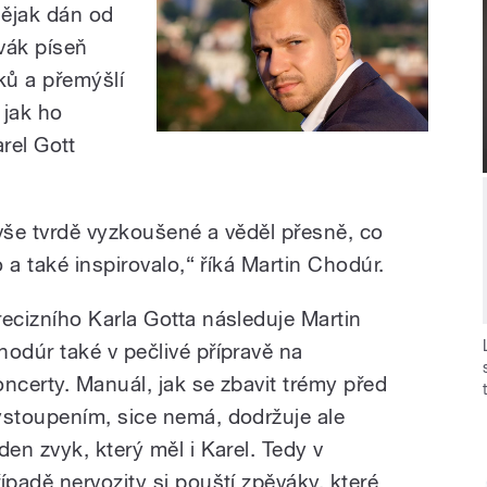
nějak dán od
vák píseň
ků a přemýšlí
jak ho
rel Gott
še tvrdě vyzkoušené a věděl přesně, co
 a také inspirovalo,
“
říká Martin Chodúr.
recizního Karla Gotta následuje Martin
hodúr také v pečlivé přípravě na
oncerty. Manuál, jak se zbavit trémy před
ystoupením, sice nemá, dodržuje ale
eden zvyk, který měl i Karel. Tedy v
řípadě nervozity si pouští zpěváky, které