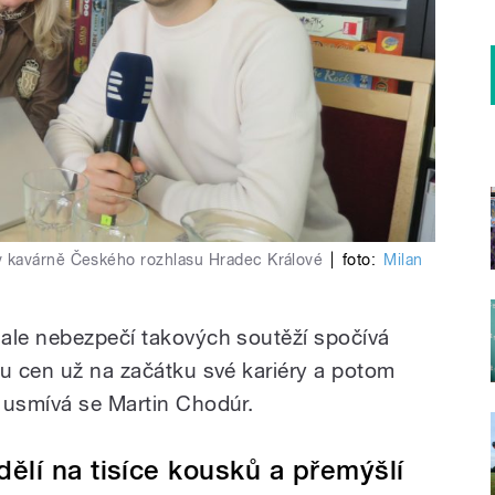
v kavárně Českého rozhlasu Hradec Králové
|
foto:
Milan
ale nebezpečí takových soutěží spočívá
tu cen už na začátku své kariéry a potom
 usmívá se Martin Chodúr.
ělí na tisíce kousků a přemýšlí