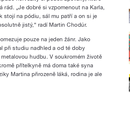
á rád. „Je dobré si vzpomenout na Karla,
k stojí na pódiu, sál mu patří a on si je
solutně jistý,
“
radí Martin Chodúr.
omezuje pouze na jeden žánr. Jako
al při studiu nadhled a od té doby
 i metalovou hudbu. V soukromém životě
 kromě přítelkyně má doma také syna
ky Martina přirozeně láká, rodina je ale