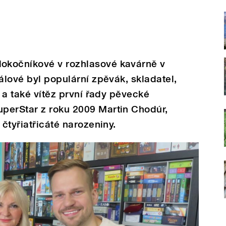
okočníkové v rozhlasové kavárně v
álové byl populární zpěvák, skladatel,
a a také vítěz první řady pěvecké
perStar z roku 2009 Martin Chodúr,
 čtyřiatřicáté narozeniny.