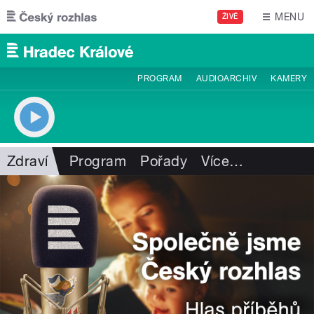
Přejít k hlavnímu obsahu
MENU
ŽIVĚ
PROGRAM
AUDIOARCHIV
KAMERY
Zdraví
Program
Pořady
Více
…