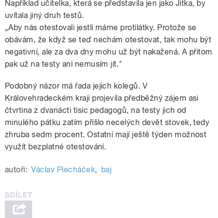
Například učitelka, která se představila jen jako Jitka, by
uvítala jiný druh testů.
„Aby nás otestovali jestli máme protilátky. Protože se
obávám, že když se teď nechám otestovat, tak mohu být
negativní, ale za dva dny mohu už být nakažená. A přitom
pak už na testy ani nemusím jít."
Podobný názor má řada jejich kolegů. V
Královehradeckém kraji projevila předběžný zájem asi
čtvrtina z dvanácti tisíc pedagogů, na testy jich od
minulého pátku zatím přišlo necelých devět stovek, tedy
zhruba sedm procent. Ostatní mají ještě týden možnost
využít bezplatné otestování.
autoři:
Václav Plecháček
,
baj