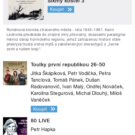
Šikmý kostel 3
Koupit
Románová kronika ztraceného města - léta 1945–1961. Karin
Lednická předkládá do značné míry převratný, dosavadní paradigma
měnící obraz hornického regionu, jehož zahlazenou historii stále
překrývá tlustá vrstva mýtů a zakořeněných stereotypů o „černé
zemi a rudém kraji“.
Toulky první republikou 26-50
Jitka Škápíková, Petr Vodička, Petra
Tanclová, Tomáš Pánek, Dušan
Radovanovič, Ivan Malý, Ondřej Nováček,
Karolína Stegurová, Michal Dlouhý, Miloš
Vaněček
Koupit
80 LIVE
Petr Hapka