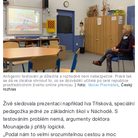
Antigenní testování je důležité a rozhodně není nebezpečné. Právě tak
se dá ve zkratce shrnout to, co se dozvěděli učitelé po celé republice
prostřednictvím živého online přenosu
|
foto:
Václav Plecháček
,
Český
rozhlas
Živě sledovala prezentaci například Iva Třísková, speciální
pedagožka jedné ze základních škol v Náchodě. S
testováním problém nemá, argumenty doktora
Mounajjeda ji přišly logické.
„Podal nám to velmi srozumitelnou cestou a moc