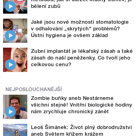
bělení zubů
Jaké jsou nové možnosti stomatologie
v odhalování „skrytých" problémů?
Ústní hygiena je ovšem základ
Zubní implantát je lékařský zásah a také
zásah do naší peněženky. Co tvoří jeho
celkovou cenu?
NEJPOSLOUCHANĚJŠÍ
Zombie buňky aneb Nestárneme
všichni stejně! Vnitřní biologické hodiny
nám zrychluje chronický zánět
Leoš Šimánek: Život plný dobrodružství
aneb Světem křížem krážem