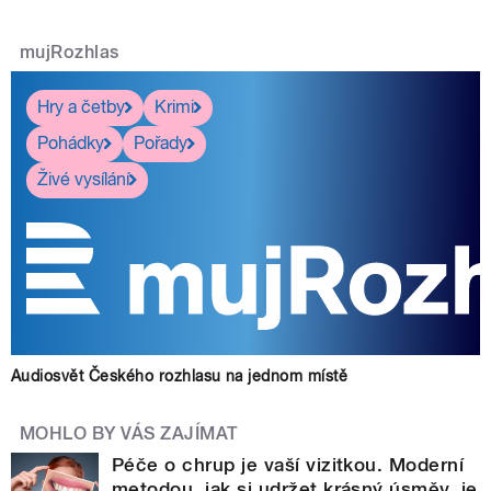
mujRozhlas
Hry a četby
Krimi
Pohádky
Pořady
Živé vysílání
Audiosvět Českého rozhlasu na jednom místě
MOHLO BY VÁS ZAJÍMAT
Péče o chrup je vaší vizitkou. Moderní
metodou, jak si udržet krásný úsměv, je