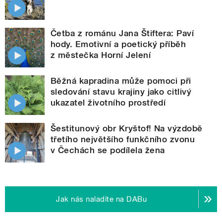
Četba z románu Jana Štiftera: Paví
hody. Emotivní a poetický příběh
z městečka Horní Jelení
Běžná kapradina může pomoci při
sledování stavu krajiny jako citlivý
ukazatel životního prostředí
Šestitunový obr Kryštof! Na výzdobě
třetího největšího funkčního zvonu
v Čechách se podílela žena
Jak nás naladíte na DABu