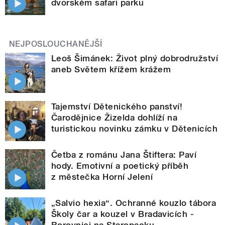
dvorském safari parku
NEJPOSLOUCHANĚJŠÍ
Leoš Šimánek: Život plný dobrodružství
aneb Světem křížem krážem
Tajemství Dětenického panství!
Čarodějnice Žizelda dohlíží na
turistickou novinku zámku v Dětenicích
Četba z románu Jana Štiftera: Paví
hody. Emotivní a poetický příběh
z městečka Horní Jelení
„Salvio hexia“. Ochranné kouzlo tábora
Školy čar a kouzel v Bradavicích -