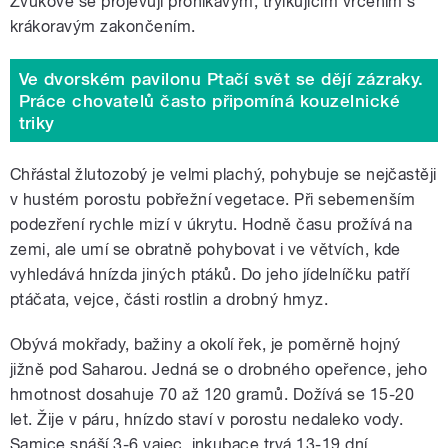
Zvukově se projevují pronikavým, trylkujícím vrčením s
krákoravým zakončením.
Ve dvorském pavilonu Ptačí svět se dějí zázraky.
Práce chovatelů často připomíná kouzelnické
triky
Chřástal žlutozobý je velmi plachý, pohybuje se nejčastěji
v hustém porostu pobřežní vegetace. Při sebemenším
podezření rychle mizí v úkrytu. Hodně času prožívá na
zemi, ale umí se obratně pohybovat i ve větvích, kde
vyhledává hnízda jiných ptáků. Do jeho jídelníčku patří
ptáčata, vejce, části rostlin a drobný hmyz.
Obývá mokřady, bažiny a okolí řek, je poměrně hojný
jižně pod Saharou. Jedná se o drobného opeřence, jeho
hmotnost dosahuje 70 až 120 gramů. Dožívá se 15-20
let. Žije v páru, hnízdo staví v porostu nedaleko vody.
Samice snáší 3-6 vajec, inkubace trvá 13-19 dní.