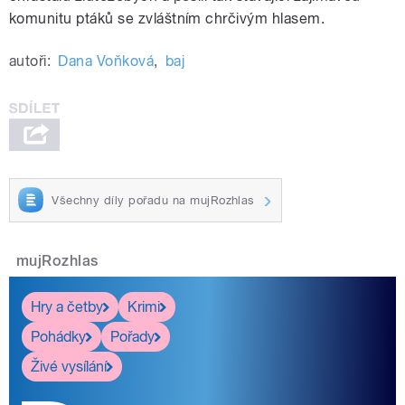
komunitu ptáků se zvláštním chrčivým hlasem.
autoři:
Dana Voňková
,
baj
Všechny díly pořadu na mujRozhlas
mujRozhlas
Hry a četby
Krimi
Pohádky
Pořady
Živé vysílání