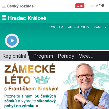
Přejít k hlavnímu obsahu
MENU
ŽIVĚ
PROGRAM
AUDIOARCHIV
KAMERY
Regionální
Program
Pořady
Více
…