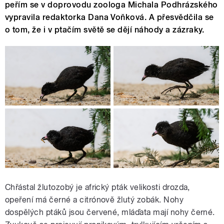
peřím se v doprovodu zoologa Michala Podhrázského
vypravila redaktorka Dana Voňková. A přesvědčila se
o tom, že i v ptačím světě se dějí náhody a zázraky.
Chřástal žlutozobý je africký pták velikosti drozda,
opeření má černé a citrónově žlutý zobák. Nohy
dospělých ptáků jsou červené, mláďata mají nohy černé.