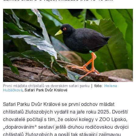
První mláďata chřástalů ve dvorském safari parku
|
foto:
Helena
Hubáčková
,
Safari Park Dvůr Králové
Safari Parku Dvůr Králové se první odchov mláďat
chřástalů žlutozobých vydařil na jaře roku 2025. Dvorští
chovatelé počítají s tím, že osloví kolegy v ZOO Lipsko,
„dopárováním“ sestaví ještě druhou rodičovskou dvojici
chřástalů žlutozobých a posílí tak stávající zajímavou