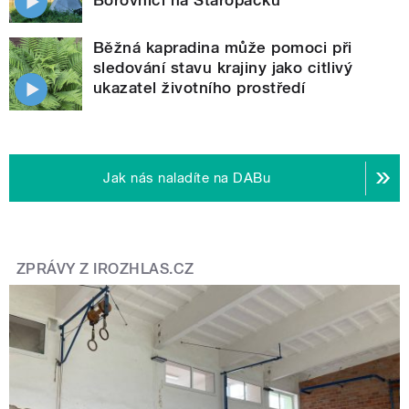
Borovnici na Staropacku
Běžná kapradina může pomoci při
sledování stavu krajiny jako citlivý
ukazatel životního prostředí
Jak nás naladíte na DABu
ZPRÁVY Z IROZHLAS.CZ