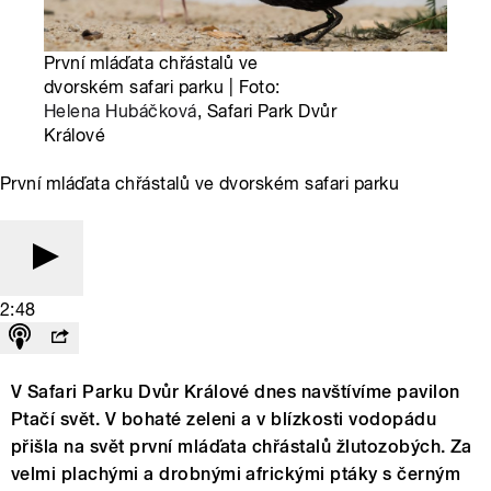
První mláďata chřástalů ve
dvorském safari parku | Foto:
Helena Hubáčková
, Safari Park Dvůr
Králové
První mláďata chřástalů ve dvorském safari parku
2:48
V Safari Parku Dvůr Králové dnes navštívíme pavilon
Ptačí svět. V bohaté zeleni a v blízkosti vodopádu
přišla na svět první mláďata chřástalů žlutozobých. Za
velmi plachými a drobnými africkými ptáky s černým