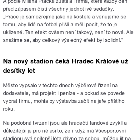
A podle Milana Ptáčka zůstala i firma, která každý den
před zápasem čistí všechny jednotlivé sedačky.
„Práce je samozřejmě jako na kostele a věnujeme se
tomu, aby lidé na fotbal přišli a měli pocit, že to je
uklizené. Ten efekt ovšem není takový, není to nové. Ale
snažíme se, aby celkový výsledný efekt byl solidní."
Na nový stadion čeká Hradec Králové už
desítky let
Město vypsalo v těchto dnech výběrové řízení na
dodavatele, má projekt i peníze - a pokud se povede
vybrat firmu, mohla by výstavba začít na jaře příštího
roku.
Na podobná tvrzení jsou ale hradečtí fandové zvyklí a
důležitější je pro ně asi to, že i když má Všesportovní
stadiónu svá nejlepší léta dávno za sebou, můžou jít na