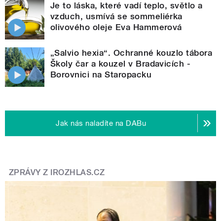
Je to láska, které vadí teplo, světlo a
vzduch, usmívá se sommeliérka
olivového oleje Eva Hammerová
„Salvio hexia“. Ochranné kouzlo tábora
Školy čar a kouzel v Bradavicích -
Borovnici na Staropacku
Jak nás naladíte na DABu
ZPRÁVY Z IROZHLAS.CZ