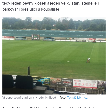
tedy jeden pevný kiosek a jeden velký stan, stejné je i
parkování přes ulici u koupaliště.
Všesportovní stadion v Hradci Králové
|
foto:
Tomáš Lörincz