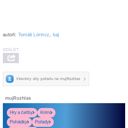
autoři:
Tomáš Lörincz
,
baj
Všechny díly pořadu na mujRozhlas
mujRozhlas
Hry a četby
Krimi
Pohádky
Pořady