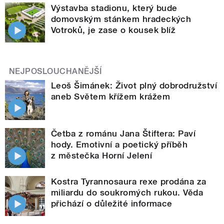
Výstavba stadionu, který bude
domovským stánkem hradeckých
Votroků, je zase o kousek blíž
NEJPOSLOUCHANĚJŠÍ
Leoš Šimánek: Život plný dobrodružství
aneb Světem křížem krážem
Četba z románu Jana Štiftera: Paví
hody. Emotivní a poetický příběh
z městečka Horní Jelení
Kostra Tyrannosaura rexe prodána za
miliardu do soukromých rukou. Věda
přichází o důležité informace