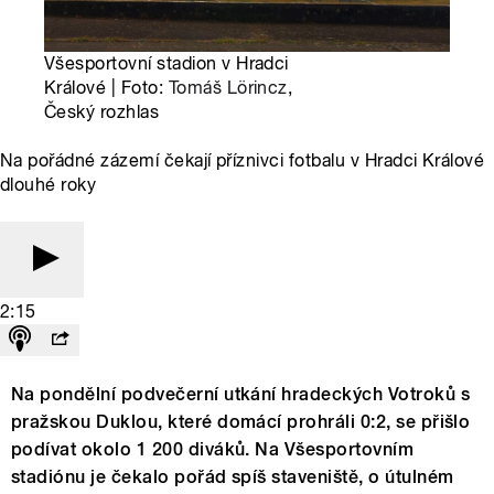
Všesportovní stadion v Hradci
Králové | Foto:
Tomáš Lörincz
,
Český rozhlas
Na pořádné zázemí čekají příznivci fotbalu v Hradci Králové
dlouhé roky
2:15
Na pondělní podvečerní utkání hradeckých Votroků s
pražskou Duklou, které domácí prohráli 0:2, se přišlo
podívat okolo 1 200 diváků. Na Všesportovním
stadiónu je čekalo pořád spíš staveniště, o útulném