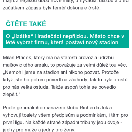
mají už nějakou dobu nové mísy, umyvadla, dlažbu a před
začátkem zápasu byly téměř dokonale čisté.
O „lízátka“ Hradečáci nepřijdou. Město chce v
létě vybrat firmu, která postaví nový stadion
Milan Ptáček, který má na starosti provoz a údržbu
malšovického areálu, to považuje za velmi důležitou věc.
„Nemohli jsme na stadion ani nikoho pozvat. Protože
když jste ho potom přivedl na záchody, tak to byla prostě
pro nás velká ostuda. Takže aspoň tohle se povedlo
zlepšit."
Podle generálního manažera klubu Richarda Jukla
vyhovují toalety všem předpisům a podmínkám, i těm pro
první ligu. Na každé straně západní tribuny jsou dvoje -
jedny pro muže a jedny pro ženy.