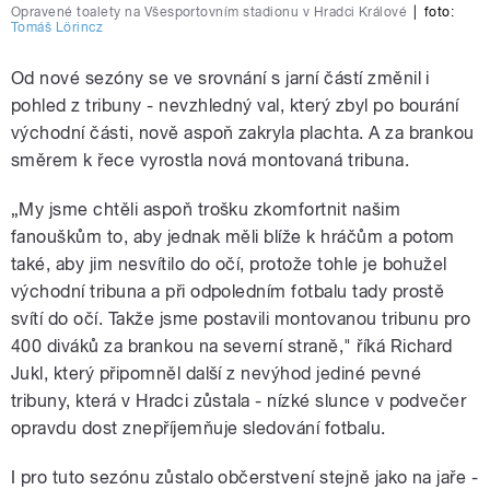
Opravené toalety na Všesportovním stadionu v Hradci Králové
|
foto:
Tomáš Lörincz
Od nové sezóny se ve srovnání s jarní částí změnil i
pohled z tribuny - nevzhledný val, který zbyl po bourání
východní části, nově aspoň zakryla plachta. A za brankou
směrem k řece vyrostla nová montovaná tribuna.
„My jsme chtěli aspoň trošku zkomfortnit našim
fanouškům to, aby jednak měli blíže k hráčům a potom
také, aby jim nesvítilo do očí, protože tohle je bohužel
východní tribuna a při odpoledním fotbalu tady prostě
svítí do očí. Takže jsme postavili montovanou tribunu pro
400 diváků za brankou na severní straně," říká Richard
Jukl, který připomněl další z nevýhod jediné pevné
tribuny, která v Hradci zůstala - nízké slunce v podvečer
opravdu dost znepříjemňuje sledování fotbalu.
I pro tuto sezónu zůstalo občerstvení stejně jako na jaře -