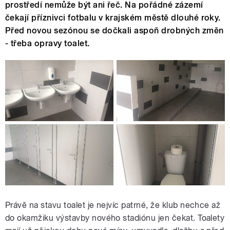
prostředí nemůže být ani řeč. Na pořádné zázemí
čekají příznivci fotbalu v krajském městě dlouhé roky.
Před novou sezónou se dočkali aspoň drobných změn
- třeba opravy toalet.
Právě na stavu toalet je nejvíc patrné, že klub nechce až
do okamžiku výstavby nového stadiónu jen čekat. Toalety