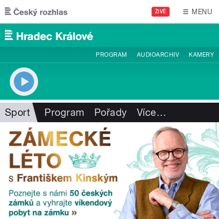
Přejít k hlavnímu obsahu
MENU
ŽIVĚ
PROGRAM
AUDIOARCHIV
KAMERY
Sport
Program
Pořady
Více
…