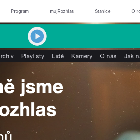
Program
mujRozhlas
Stanice
O r
rchiv
Playlisty
Lidé
Kamery
O nás
Jak n