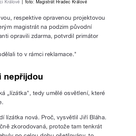
ci Králové
|
foto:
Magistrát Hradec Králové
ovou, respektive opravenou projektovou
terým magistrát na podzim původní
anti opravili zdarma, potvrdil primátor
 udělali to v rámci reklamace."
i nepřijdou
á „lízátka", tedy umělé osvětlení, které
e.
í lízátka nová. Proč, vysvětlil Jiří Bláha.
ačně zkorodovaná, protože tam tenkrát
Nebyly po celou dobu ošetřovány, to