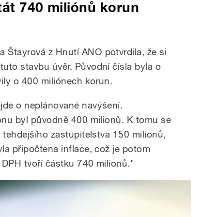
át 740 miliónů korun
Štayrová z Hnutí ANO potvrdila, že si
uto stavbu úvěr. Původní čísla byla o
ily o 400 miliónech korun.
ejde o neplánované navýšení.
onu byl původně 400 milionů. K tomu se
 tehdejšího zastupitelstva 150 milionů,
la připočtena inflace, což je potom
 DPH tvoří částku 740 milionů."