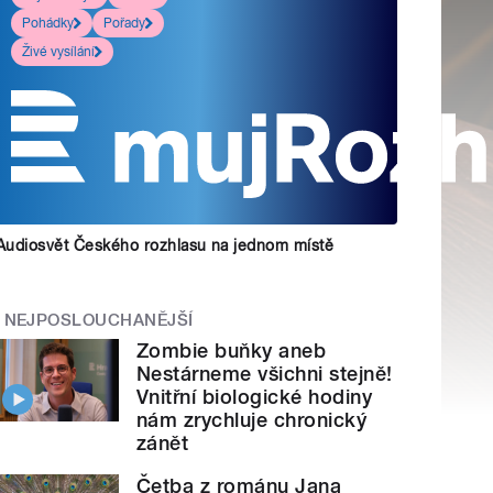
Pohádky
Pořady
Živé vysílání
Audiosvět Českého rozhlasu na jednom místě
NEJPOSLOUCHANĚJŠÍ
Zombie buňky aneb
Nestárneme všichni stejně!
Vnitřní biologické hodiny
nám zrychluje chronický
zánět
Četba z románu Jana