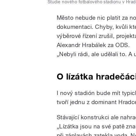
Studie nového fotbalového stadionu v Hrad
Město nebude nic platit za n
dokumentaci. Chyby, kvůli k
výběrové řízení zrušil, projekt
Alexandr Hrabálek za ODS.
„Nebyli rádi, ale udělali to. A
O lízátka hradečác
I nový stadión bude mít typick
tvoří jednu z dominant Hradc
Stávající konstrukci ale nahrad
„Lízátka jsou na své patě zn
při záplavách zatekla voda. 