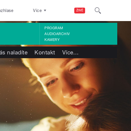
ozhlase
Více
ŽIVĚ
PROGRAM
AUDIOARCHIV
KAMERY
ás naladíte
Kontakt
Více
…