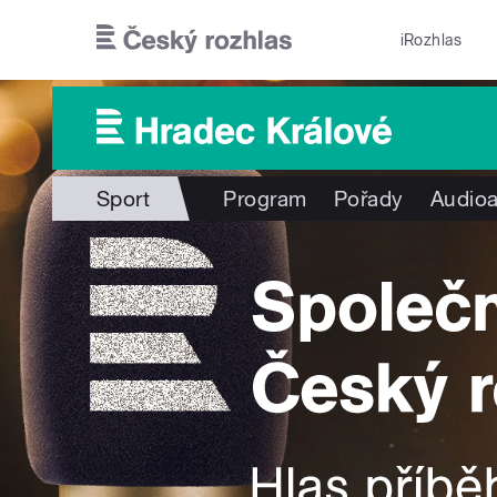
Přejít k hlavnímu obsahu
iRozhlas
Sport
Program
Pořady
Audioa