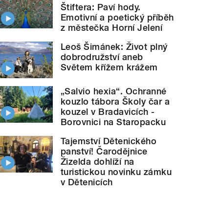
Štiftera: Paví hody.
Emotivní a poetický příběh
z městečka Horní Jelení
Leoš Šimánek: Život plný
dobrodružství aneb
Světem křížem krážem
„Salvio hexia“. Ochranné
kouzlo tábora Školy čar a
kouzel v Bradavicích -
Borovnici na Staropacku
Tajemství Dětenického
panství! Čarodějnice
Žizelda dohlíží na
turistickou novinku zámku
v Dětenicích