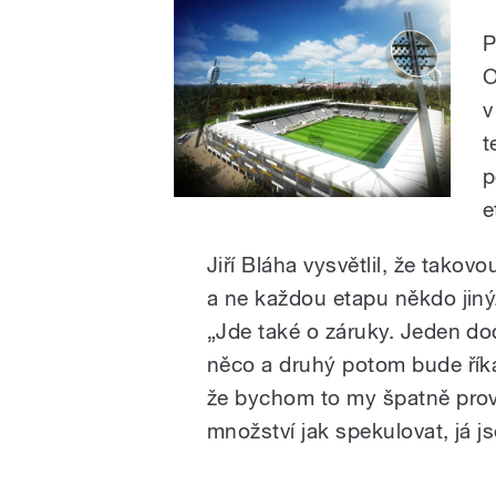
P
O
v
t
p
e
Jiří Bláha vysvětlil, že takov
a ne každou etapu někdo jiný
„Jde také o záruky. Jeden do
něco a druhý potom bude říkat,
že bychom to my špatně prov
množství jak spekulovat, já js