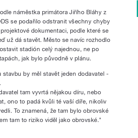
odle náměstka primátora Jiřího Bláhy z
DS se podařilo odstranit všechny chyby
 projektové dokumentaci, podle které se
eď už dá stavět. Město se navíc rozhodlo
ostavit stadión celý najednou, ne po
tapách, jak bylo původně v plánu.
ou stavbu by měl stavět jeden dodavatel -
.
davatel tam vyvrtá nějakou díru, nebo
 ono to padá kvůli té vaší díře, nikoliv
edli. To znamená, že tam bylo obrovské
em tam to riziko viděl jako obrovské."