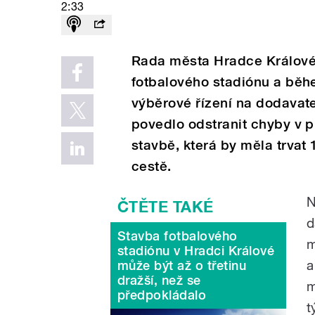
2:33
Rada města Hradce Králové
fotbalového stadiónu a běh
výběrové řízení na dodavate
povedlo odstranit chyby v 
stavbě, která by měla trvat 
cestě.
N
d
Stavba fotbalového
m
stadiónu v Hradci Králové
a
může být až o třetinu
dražší, než se
m
předpokládalo
t