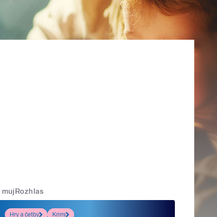
mujRozhlas
Hry a četby
Krimi