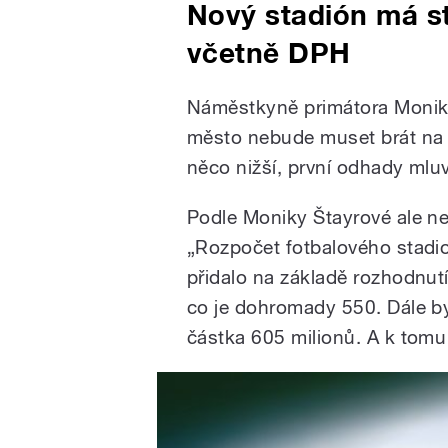
Nový stadión má st
včetně DPH
Náměstkyně primátora Monika 
město nebude muset brát na t
něco nižší, první odhady mluv
Podle Moniky Štayrové ale n
„Rozpočet fotbalového stadi
přidalo na základě rozhodnutí
co je dohromady 550. Dále by
částka 605 milionů. A k tomu