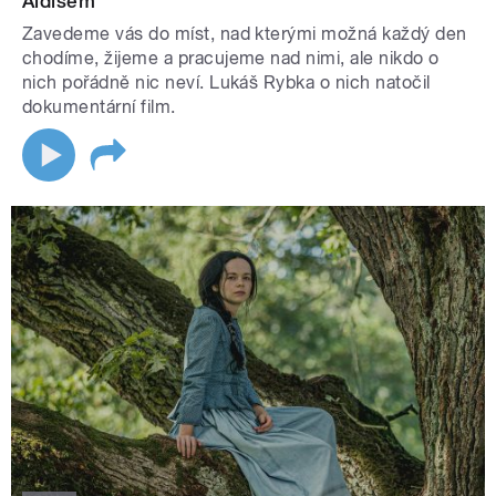
Aldisem
Zavedeme vás do míst, nad kterými možná každý den
chodíme, žijeme a pracujeme nad nimi, ale nikdo o
nich pořádně nic neví. Lukáš Rybka o nich natočil
dokumentární film.