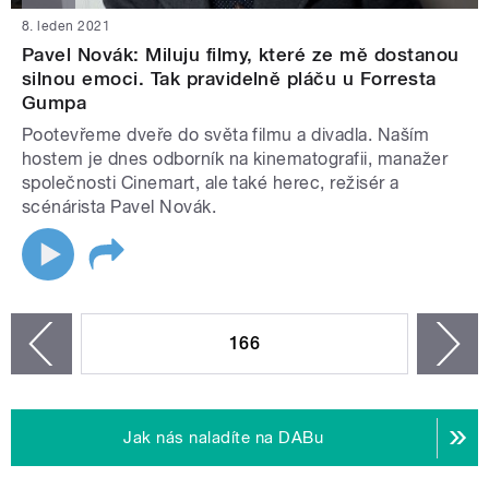
8. leden 2021
Pavel Novák: Miluju filmy, které ze mě dostanou
silnou emoci. Tak pravidelně pláču u Forresta
Gumpa
Pootevřeme dveře do světa filmu a divadla. Naším
hostem je dnes odborník na kinematografii, manažer
společnosti Cinemart, ale také herec, režisér a
scénárista Pavel Novák.
STRÁNKY
166
n
zí
Jak nás naladíte na DABu