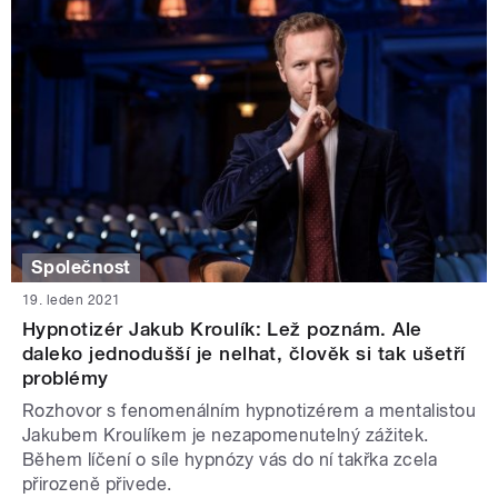
Společnost
19. leden 2021
Hypnotizér Jakub Kroulík: Lež poznám. Ale
daleko jednodušší je nelhat, člověk si tak ušetří
problémy
Rozhovor s fenomenálním hypnotizérem a mentalistou
Jakubem Kroulíkem je nezapomenutelný zážitek.
Během líčení o síle hypnózy vás do ní takřka zcela
přirozeně přivede.