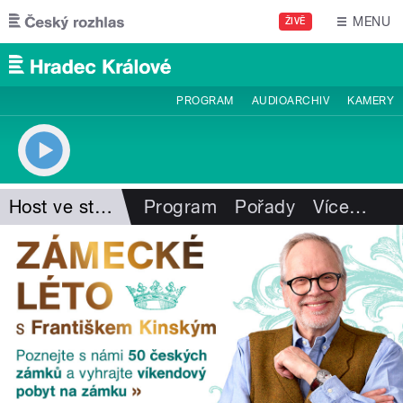
Přejít k hlavnímu obsahu
MENU
ŽIVĚ
PROGRAM
AUDIOARCHIV
KAMERY
Host ve studiu
Program
Pořady
Více
…