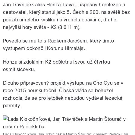
Jan Trávníček alias Honza Tráva - úspěšný horolezec a
cestovatel, který stanul jako 5. Čech a 200. na světě bez
použití umělého kyslíku na vrcholu obávané, druhé
nejvyšší hory světa - K2 (8 611 m).
Povedlo se mu to s Radkem Jarošem, který tímto
výstupem dokončil Korunu Himaláje.
Honza si zdoláním K2 odškrtnul svou už čtvrtou
osmitisícovku.
Dlouho připravovaný projekt výstupu na Cho Oyu se v
roce 2015 neuskutečnil. Čínská vláda se bohužel
rozhodla, že se pro letošek nebudou vydávat lezecké
permity.
Lada Klokočníková, Jan Trávníček a Martin Štourač v našem Radioklubu