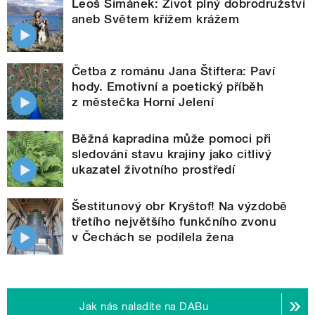
Leoš Šimánek: Život plný dobrodružství
aneb Světem křížem krážem
Četba z románu Jana Štiftera: Paví
hody. Emotivní a poetický příběh
z městečka Horní Jelení
Běžná kapradina může pomoci při
sledování stavu krajiny jako citlivý
ukazatel životního prostředí
Šestitunový obr Kryštof! Na výzdobě
třetího největšího funkčního zvonu
v Čechách se podílela žena
Jak nás naladíte na DABu