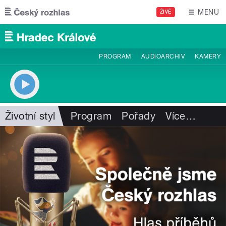
Přejít k hlavnímu obsahu
MENU
ŽIVĚ
PROGRAM
AUDIOARCHIV
KAMERY
Životní styl
Program
Pořady
Více
…