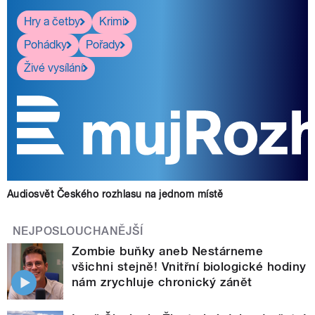
Hry a četby
Krimi
Pohádky
Pořady
Živé vysílání
Audiosvět Českého rozhlasu na jednom místě
NEJPOSLOUCHANĚJŠÍ
Zombie buňky aneb Nestárneme
všichni stejně! Vnitřní biologické hodiny
nám zrychluje chronický zánět