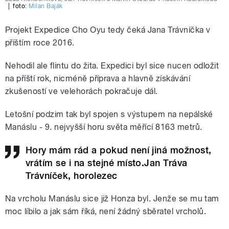
|
foto:
Milan Baják
Projekt Expedice Cho Oyu tedy čeká Jana Trávníčka v
příštím roce 2016.
Nehodil ale flintu do žita. Expedici byl sice nucen odložit
na příští rok, nicméně příprava a hlavně získávání
zkušeností ve velehorách pokračuje dál.
Letošní podzim tak byl spojen s výstupem na nepálské
Manáslu - 9. nejvyšší horu světa měřící 8163 metrů.
Hory mám rád a pokud není jiná možnost,
vrátím se i na stejné místo.Jan Tráva
Trávníček, horolezec
Na vrcholu Manáslu sice již Honza byl. Jenže se mu tam
moc líbilo a jak sám říká, není žádný sběratel vrcholů.