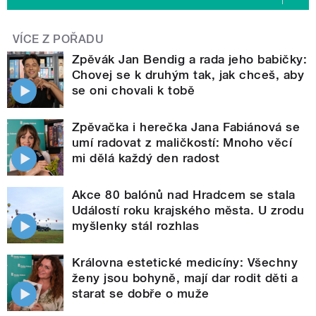
VÍCE Z POŘADU
Zpěvák Jan Bendig a rada jeho babičky:
Chovej se k druhým tak, jak chceš, aby
se oni chovali k tobě
Zpěvačka i herečka Jana Fabiánová se
umí radovat z maličkostí: Mnoho věcí
mi dělá každý den radost
Akce 80 balónů nad Hradcem se stala
Událostí roku krajského města. U zrodu
myšlenky stál rozhlas
Královna estetické medicíny: Všechny
ženy jsou bohyně, mají dar rodit děti a
starat se dobře o muže