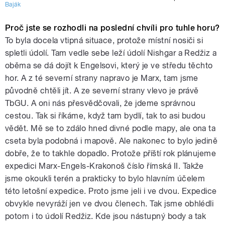
Baják
Proč jste se rozhodli na poslední chvíli pro tuhle horu?
To byla docela vtipná situace, protože místní nosiči si
spletli údolí. Tam vedle sebe leží údolí Nishgar a Redžiz a
oběma se dá dojít k Engelsovi, který je ve středu těchto
hor. A z té severní strany napravo je Marx, tam jsme
původně chtěli jít. A ze severní strany vlevo je právě
TbGU. A oni nás přesvědčovali, že jdeme správnou
cestou. Tak si říkáme, když tam bydlí, tak to asi budou
vědět. Mě se to zdálo hned divné podle mapy, ale ona ta
cseta byla podobná i mapově. Ale nakonec to bylo jedině
dobře, že to takhle dopadlo. Protože příští rok plánujeme
expedici Marx-Engels-Krakonoš číslo římská II. Takže
jsme okoukli terén a prakticky to bylo hlavním účelem
této letošní expedice. Proto jsme jeli i ve dvou. Expedice
obvykle nevyráží jen ve dvou členech. Tak jsme obhlédli
potom i to údolí Redžiz. Kde jsou nástupný body a tak