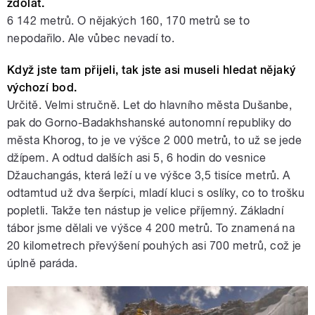
zdolat.
6 142 metrů. O nějakých 160, 170 metrů se to
nepodařilo. Ale vůbec nevadí to.
Když jste tam přijeli, tak jste asi museli hledat nějaký
výchozí bod.
Určitě. Velmi stručně. Let do hlavního města Dušanbe,
pak do Gorno-Badakhshanské autonomní republiky do
města Khorog, to je ve výšce 2 000 metrů, to už se jede
džípem. A odtud dalších asi 5, 6 hodin do vesnice
Džauchangás, která leží u ve výšce 3,5 tisíce metrů. A
odtamtud už dva šerpíci, mladí kluci s oslíky, co to trošku
popletli. Takže ten nástup je velice příjemný. Základní
tábor jsme dělali ve výšce 4 200 metrů. To znamená na
20 kilometrech převýšení pouhých asi 700 metrů, což je
úplně paráda.