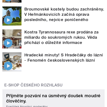
Broumovské kostely budou zachráněny.
V Heřmánkovicích začíná oprava
posledního, nejvíce poničeného
Kostra Tyrannosaura rexe prodána za
miliardu do soukromých rukou. Věda
přichází o důležité informace
Hradecké minuty! S Hradečáky do lázní
- Fenomén československých lázní
E-SHOP ČESKÉHO ROZHLASU
Přijměte pozvání na úsměvný doušek moudré
člověčiny.
František Novotný, moderátor