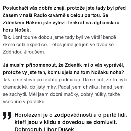
Posluchači vás dobře znají, protože jste tady byl před
časem v naší Radiokavárně s celou partou. Se
Zděňkem Hákem jste vylezli tenkrát na afghánskou
horu Nošak.
Tak. Loni touhle dobou jsme tady byli ve větší bandě,
skoro celá expedice. Letos jsme jeli jen ve dvou se
Zděndou Jiroušem.
Já musím připomenout, že Zdeněk mi o vás vyprávěl,
protože vy jste ten, komu ujela na tom Nošaku noha?
Tak to se stává při těchto podnicích. Dá se říct, že to bylo
dramatické, do jistý míry. Padal jsem chvilku, hned jsem
se zachytil. Měl jsem dobré mačky, dobrý hůlky, takže
všechno v pořádku.
Horolezení je o zodpovědnosti a o partě lidí,
kteří jsou v klidu a dovedou se domluvit.
Dobrodruh Libor Dušek