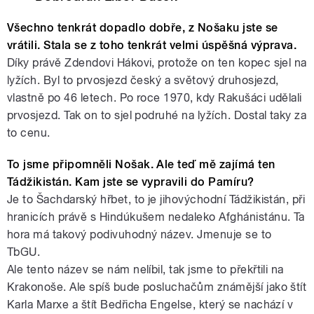
Všechno tenkrát dopadlo dobře, z Nošaku jste se
vrátili. Stala se z toho tenkrát velmi úspěšná výprava.
Díky právě Zdendovi Hákovi, protože on ten kopec sjel na
lyžích. Byl to prvosjezd český a světový druhosjezd,
vlastně po 46 letech. Po roce 1970, kdy Rakušáci udělali
prvosjezd. Tak on to sjel podruhé na lyžích. Dostal taky za
to cenu.
To jsme připomněli Nošak. Ale teď mě zajímá ten
Tádžikistán. Kam jste se vypravili do Pamíru?
Je to Šachdarský hřbet, to je jihovýchodní Tádžikistán, při
hranicích právě s Hindúkušem nedaleko Afghánistánu. Ta
hora má takový podivuhodný název. Jmenuje se to
TbGU.
Ale tento název se nám nelíbil, tak jsme to překřtili na
Krakonoše. Ale spíš bude posluchačům známější jako štít
Karla Marxe a štít Bedřicha Engelse, který se nachází v