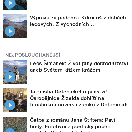
Výprava za podobou Krkonoš v dobách
ledových. Z východních...
NEJPOSLOUCHANĚJŠÍ
Leoš Šimánek: Život plný dobrodružství
aneb Světem křížem krážem
Tajemství Dětenického panství!
Čarodějnice Žizelda dohlíží na
turistickou novinku zámku v Dětenicích
Četba z románu Jana Štiftera: Paví
hody. Emotivní a poetický příběh