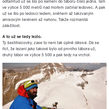
odtamtud už se šlo po kamení do táboru číslo jedna. Tam
ve výšce 5 000 metrů nad mořem začínal ledovec. A pak
už se šlo po ledovci ledem, sněhem až takzvaným
amixovým terénem až nahoru. Takže rozmanitá
záležitost.
A to už se tedy lezlo.
Ty šestitisícovky, zase to není tak úplně děsivé. Dá se
říct, že lezení jako takové bylo od prvního tábora už,
druhý tábor ve výšce 5 500 a pak tedy na vrchol.