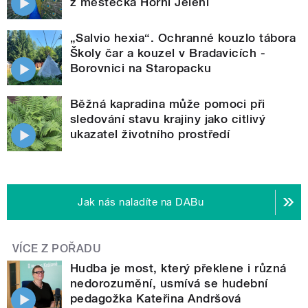
z městečka Horní Jelení
„Salvio hexia“. Ochranné kouzlo tábora
Školy čar a kouzel v Bradavicích -
Borovnici na Staropacku
Běžná kapradina může pomoci při
sledování stavu krajiny jako citlivý
ukazatel životního prostředí
Jak nás naladíte na DABu
VÍCE Z POŘADU
Hudba je most, který překlene i různá
nedorozumění, usmívá se hudební
pedagožka Kateřina Andršová