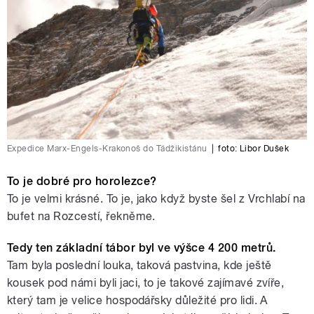
Expedice Marx-Engels-Krakonoš do Tádžikistánu
|
foto: Libor Dušek
To je dobré pro horolezce?
To je velmi krásné. To je, jako když byste šel z Vrchlabí na
bufet na Rozcestí, řekněme.
Tedy ten základní tábor byl ve výšce 4 200 metrů.
Tam byla poslední louka, taková pastvina, kde ještě
kousek pod námi byli jaci, to je takové zajímavé zvíře,
který tam je velice hospodářsky důležité pro lidi. A