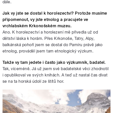
dále.
Jak vy jste se dostal k horolezectví? Protože musíme
připomenout, vy jste etnolog a pracujete ve
vrchlabském Krkonošském muzeu.
Ano. K horolezectví a horolezení mě přivedla už od
dětství láska k horám. Přes Krkonoše, Tatry, Alpy,
balkánská pohoří jsem se dostal do Pamíru právě jako
etnolog, prováděl jsem tam etnologický výzkum.
Takže vy tam jedete i často jako výzkumník, badatel.
Tak, víceméně. Já už jsem své badatelské věci zhodnotil
i opublikoval ve svých knihách. A teď už nastal čas dívat
se na ta horská údolí ze štítů hor.