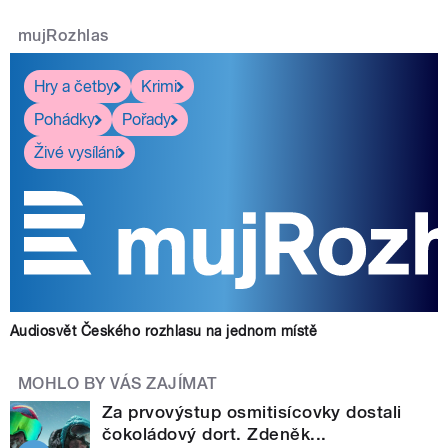
mujRozhlas
Hry a četby
Krimi
Pohádky
Pořady
Živé vysílání
Audiosvět Českého rozhlasu na jednom místě
MOHLO BY VÁS ZAJÍMAT
Za prvovýstup osmitisícovky dostali
čokoládový dort. Zdeněk...