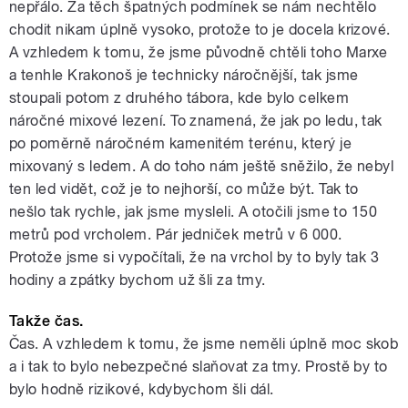
nepřálo. Za těch špatných podmínek se nám nechtělo
chodit nikam úplně vysoko, protože to je docela krizové.
A vzhledem k tomu, že jsme původně chtěli toho Marxe
a tenhle Krakonoš je technicky náročnější, tak jsme
stoupali potom z druhého tábora, kde bylo celkem
náročné mixové lezení. To znamená, že jak po ledu, tak
po poměrně náročném kamenitém terénu, který je
mixovaný s ledem. A do toho nám ještě sněžilo, že nebyl
ten led vidět, což je to nejhorší, co může být. Tak to
nešlo tak rychle, jak jsme mysleli. A otočili jsme to 150
metrů pod vrcholem. Pár jedniček metrů v 6 000.
Protože jsme si vypočítali, že na vrchol by to byly tak 3
hodiny a zpátky bychom už šli za tmy.
Takže čas.
Čas. A vzhledem k tomu, že jsme neměli úplně moc skob
a i tak to bylo nebezpečné slaňovat za tmy. Prostě by to
bylo hodně rizikové, kdybychom šli dál.