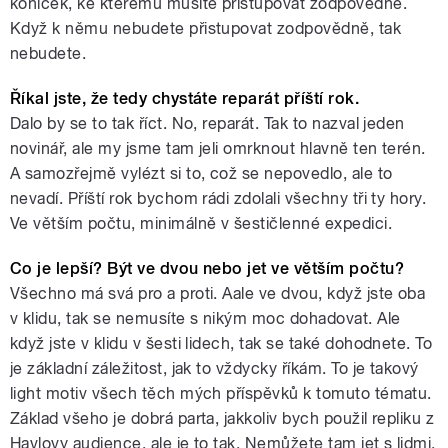
koníček, ke kterému musíte přistupovat zodpovědně.
Když k němu nebudete přistupovat zodpovědně, tak
nebudete.
Říkal jste, že tedy chystáte reparát příští rok.
Dalo by se to tak říct. No, reparát. Tak to nazval jeden
novinář, ale my jsme tam jeli omrknout hlavně ten terén.
A samozřejmě vylézt si to, což se nepovedlo, ale to
nevadí. Příští rok bychom rádi zdolali všechny tři ty hory.
Ve větším počtu, minimálně v šestičlenné expedici.
Co je lepší? Být ve dvou nebo jet ve větším počtu?
Všechno má svá pro a proti. Aale ve dvou, když jste oba
v klidu, tak se nemusíte s nikým moc dohadovat. Ale
když jste v klidu v šesti lidech, tak se také dohodnete. To
je základní záležitost, jak to vždycky říkám. To je takový
light motiv všech těch mých příspěvků k tomuto tématu.
Základ všeho je dobrá parta, jakkoliv bych použil repliku z
Havlovy audience, ale je to tak. Nemůžete tam jet s lidmi,