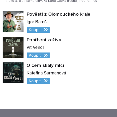
filozofa, ale hlavně člověka Karla Čapka trochu jinou formou.
Pověsti z Olomouckého kraje
Igor Bareš
Koupit
Pohřbeni zaživa
Vít Vencl
Koupit
O čem skály mlčí
Kateřina Surmanová
Koupit