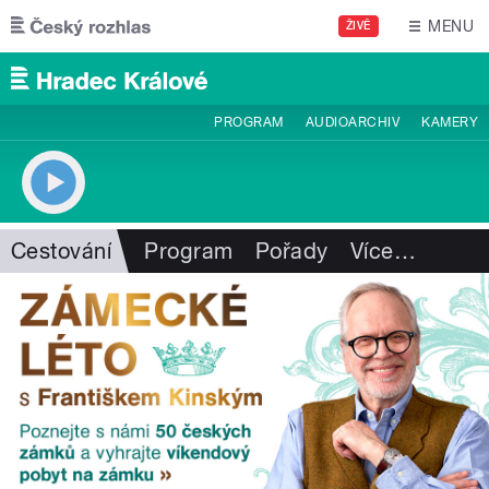
Přejít k hlavnímu obsahu
MENU
ŽIVĚ
PROGRAM
AUDIOARCHIV
KAMERY
Cestování
Program
Pořady
Více
…