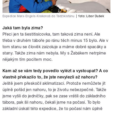
Expedice Marx-Engels-Krakonoš do Tádžikistánu
|
foto: Libor Dušek
Jaká tam byla zima?
Přeci jen ta šestitisícovka, tam taková zima není. Ale
třeba v druhém táboře po ránu těch minus 15 bylo. Ale v
tom stanu se člověk zaizoluje a máme dobré spacáky a
stany. Takže zima nám nebyla. My s Žabákem netrpíme
nějakým tím pocitem moc.
Kam až se vám tedy povedlo vylézt a vystoupat? A co
vlastně překazilo to, že jste nevylezli až nahoru?
Ještě jsem přeskočil aklimatizaci. Protože nemůžete jít
úplně pořád jen nahoru, to je životu nebezpečné. Takže
jsme vyšli do jedničky, pak se zase vrátili do základního
tábora, pak šli nahoru, čekali jsme na počasí. To bylo
základní úskalí této expedice, že to počasí nám úplně