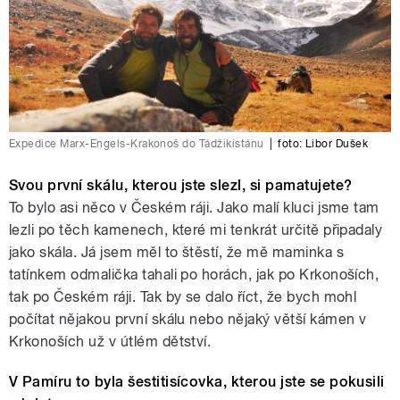
Expedice Marx-Engels-Krakonoš do Tádžikistánu
|
foto: Libor Dušek
Svou první skálu, kterou jste slezl, si pamatujete?
To bylo asi něco v Českém ráji. Jako malí kluci jsme tam
lezli po těch kamenech, které mi tenkrát určitě připadaly
jako skála. Já jsem měl to štěstí, že mě maminka s
tatínkem odmalička tahali po horách, jak po Krkonoších,
tak po Českém ráji. Tak by se dalo říct, že bych mohl
počítat nějakou první skálu nebo nějaký větší kámen v
Krkonoších už v útlém dětství.
V Pamíru to byla šestitisícovka, kterou jste se pokusili