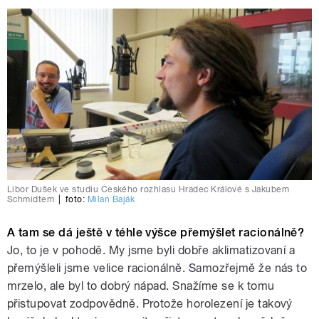
Libor Dušek ve studiu Českého rozhlasu Hradec Králové s Jakubem
Schmidtem
|
foto:
Milan Baják
A tam se dá ještě v téhle výšce přemýšlet racionálně?
Jo, to je v pohodě. My jsme byli dobře aklimatizovaní a
přemýšleli jsme velice racionálně. Samozřejmě že nás to
mrzelo, ale byl to dobrý nápad. Snažíme se k tomu
přistupovat zodpovědně. Protože horolezení je takový