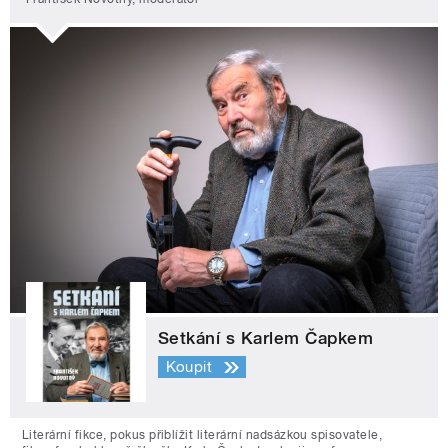
Setkání s Karlem Čapkem
Koupit
Literární fikce, pokus přiblížit literární nadsázkou spisovatele,