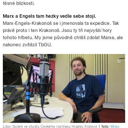
těsné blízkosti.
Marx a Engels tam hezky vedle sebe stojí.
Marx-Engels-Krakonoš se i jmenovala ta expedice. Tak
právě proto i ten Krakonoš. Jsou ty tři nejvyšší hory
tohoto hřbetu. My jsme původně chtěli zdolat Marxe, ale
nakonec zvítězil TbGU.
Libor Dušek ve studiu Českého rozhlasu Hradec Králové
|
foto:
Milan