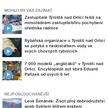
MOHLO BY VÁS ZAJÍMAT
Zastupitelé Týniště nad Orlicí řešili na
mimořádném zastupitelstvu pochybení
úředníka radnice
Rybářská organizace v Týništi nad Orlicí
se potýká s nedostatkem vody ve
svých chovných rybnících
7 000 modelů „angličáků“ v Týništi nad
Orlicí. Encyklopedii aut sbírá Eduard
Pařízek od svých 6 let
NEJPOSLOUCHANĚJŠÍ
Leoš Šimánek: Život plný dobrodružství
aneb Světem křížem krážem