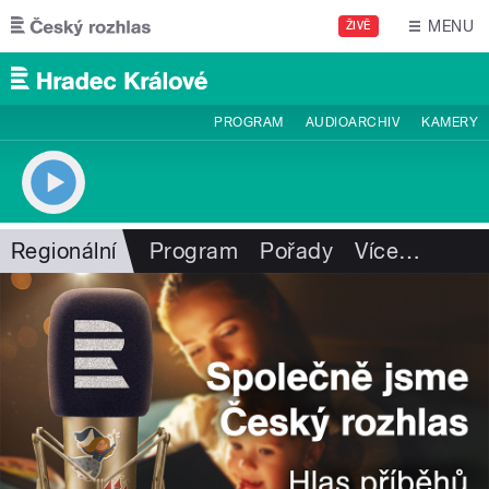
Přejít k hlavnímu obsahu
MENU
ŽIVĚ
PROGRAM
AUDIOARCHIV
KAMERY
Regionální
Program
Pořady
Více
…