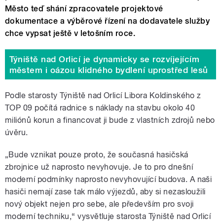
Město teď shání zpracovatele projektové
dokumentace a výběrové řízení na dodavatele služby
chce vypsat ještě v letošním roce.
Týniště nad Orlicí je dynamicky se rozvíjejícím
městem i oázou klidného bydlení uprostřed lesů
Podle starosty Týniště nad Orlicí Libora Koldinského z
TOP 09 počítá radnice s náklady na stavbu okolo 40
miliónů korun a financovat ji bude z vlastních zdrojů nebo
úvěru.
„Bude vznikat pouze proto, že současná hasičská
zbrojnice už naprosto nevyhovuje. Je to pro dnešní
moderní podmínky naprosto nevyhovující budova. A naši
hasiči nemají zase tak málo výjezdů, aby si nezasloužili
nový objekt nejen pro sebe, ale především pro svoji
moderní techniku,“ vysvětluje starosta Týniště nad Orlicí