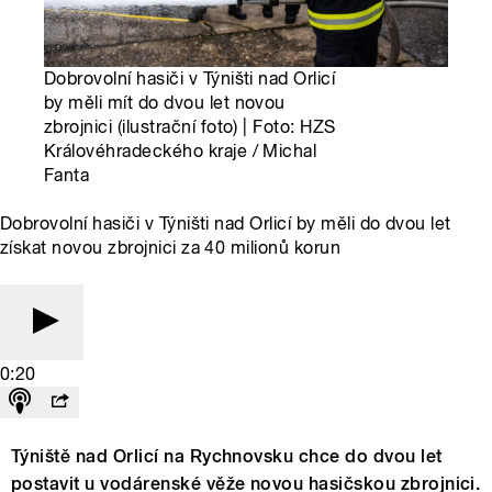
Dobrovolní hasiči v Týništi nad Orlicí
by měli mít do dvou let novou
zbrojnici (ilustrační foto) | Foto: HZS
Královéhradeckého kraje / Michal
Fanta
Dobrovolní hasiči v Týništi nad Orlicí by měli do dvou let
získat novou zbrojnici za 40 milionů korun
0:20
Týniště nad Orlicí na Rychnovsku chce do dvou let
postavit u vodárenské věže novou hasičskou zbrojnici.