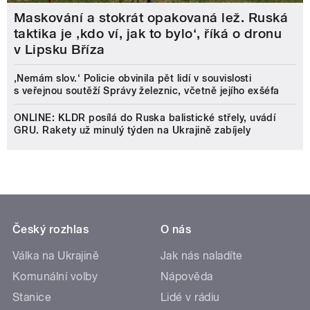
Maskování a stokrát opakovaná lež. Ruská
taktika je ‚kdo ví, jak to bylo‘, říká o dronu
v Lipsku Bříza
‚Nemám slov.‘ Policie obvinila pět lidí v souvislosti
s veřejnou soutěží Správy železnic, včetně jejího exšéfa
ONLINE: KLDR posílá do Ruska balistické střely, uvádí
GRU. Rakety už minulý týden na Ukrajině zabíjely
Český rozhlas
O nás
Válka na Ukrajině
Jak nás naladíte
Komunální volby
Nápověda
Stanice
Lidé v rádiu