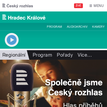
Přejít k hlavnímu obsahu
MENU
ŽIVĚ
PROGRAM
AUDIOARCHIV
KAMERY
Regionální
Program
Pořady
Více
…