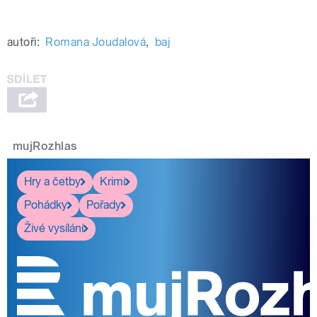
autoři:
Romana Joudalová
,
baj
mujRozhlas
Hry a četby
Krimi
Pohádky
Pořady
Živé vysílání