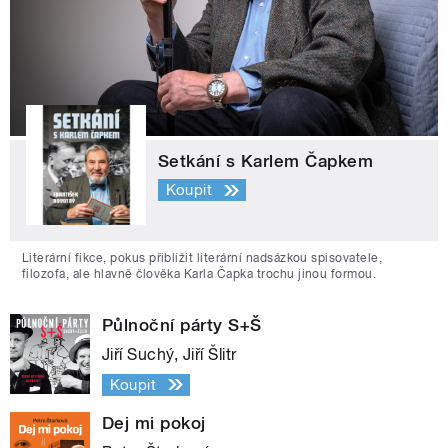
Setkání s Karlem Čapkem
Koupit
Literární fikce, pokus přiblížit literární nadsázkou spisovatele,
filozofa, ale hlavně člověka Karla Čapka trochu jinou formou.
Půlnoční párty S+Š
Jiří Suchý, Jiří Šlitr
Koupit
Dej mi pokoj