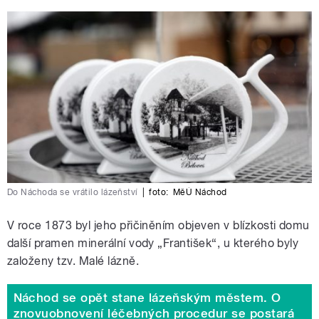
Do Náchoda se vrátilo lázeňství
|
foto:
MěÚ Náchod
V roce 1873 byl jeho přičiněním objeven v blízkosti domu
další pramen minerální vody „František“, u kterého byly
založeny tzv. Malé lázně.
Náchod se opět stane lázeňským městem. O
znovuobnovení léčebných procedur se postará