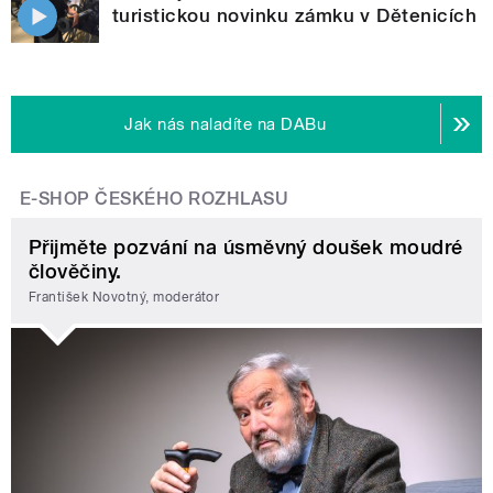
turistickou novinku zámku v Dětenicích
Jak nás naladíte na DABu
E-SHOP ČESKÉHO ROZHLASU
Přijměte pozvání na úsměvný doušek moudré
člověčiny.
František Novotný, moderátor