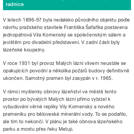
radnice
V letech 1896-97 byla nedaleko původního objektu podle
návrhu pražského stavitele Františka Šafaříka postavena
jednopatrová Vila Komenský se společenským sálem a
jevištěm pro divadelní představení. V zadní části byly
lázeňské koupelny.
V roce 1931 byl provoz Malých lázní vlivem neustále se
opakujících povodní a několika požárů budovy definitivně
ukončen. Samotný pramen byl zasypán v r. 1965.
V rámci myšlenky obnovy lázeňství ve městě tento
prostor po bývalých Malých lázní přímo vybízel k
vybudování věrné repliky Vily Komenský a nového
prameníku pro běloveské minerální vody. To se podařilo,
ale tím to nekončí. V plánu je také obnova lázeňského
parku a mostu přes řeku Metuji.