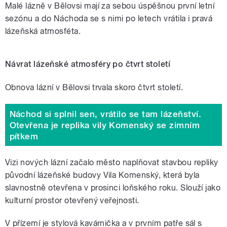
Malé lázně v Bělovsi mají za sebou úspěšnou první letní
sezónu a do Náchoda se s nimi po letech vrátila i pravá
lázeňská atmosféta.
Návrat lázeňské atmosféry po čtvrt století
Obnova lázní v Bělovsi trvala skoro čtvrt století.
Náchod si splnil sen, vrátilo se tam lázeňství.
Otevřena je replika vily Komenský se zimním
pítkem
Vizi nových lázní začalo město naplňovat stavbou repliky
původní lázeňské budovy Vila Komenský, která byla
slavnostně otevřena v prosinci loňského roku. Slouží jako
kulturní prostor otevřený veřejnosti.
V přízemí je stylová kavárnička a v prvním patře sál s