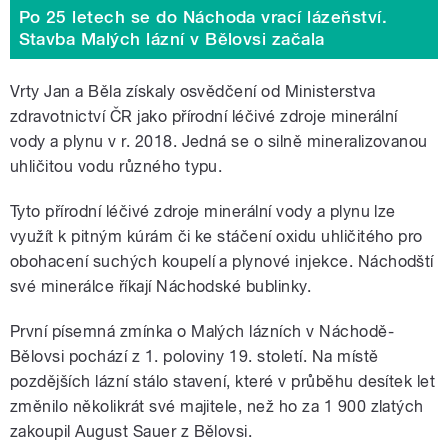
Po 25 letech se do Náchoda vrací lázeňství.
Stavba Malých lázní v Bělovsi začala
Vrty Jan a Běla získaly osvědčení od Ministerstva
zdravotnictví ČR jako přírodní léčivé zdroje minerální
vody a plynu v r. 2018. Jedná se o silně mineralizovanou
uhličitou vodu různého typu.
Tyto přírodní léčivé zdroje minerální vody a plynu lze
využít k pitným kúrám či ke stáčení oxidu uhličitého pro
obohacení suchých koupelí a plynové injekce. Náchodští
své minerálce říkají Náchodské bublinky.
První písemná zmínka o Malých lázních v Náchodě-
Bělovsi pochází z 1. poloviny 19. století. Na místě
pozdějších lázní stálo stavení, které v průběhu desítek let
změnilo několikrát své majitele, než ho za 1 900 zlatých
zakoupil August Sauer z Bělovsi.