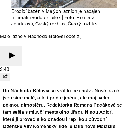
Brodící bazén v Malých lázních je napájen
minerální vodou z pítek | Foto:
Romana
Joudalová
, Český rozhlas, Český rozhlas
Malé lázně v Náchodě-Bělovsi opět žijí
2:48
Do Náchoda-Bělovsi se vrátilo lázeňství. Nové lázně
jsou sice malé, a to i podle jména, ale mají velmi
pěknou atmosféru. Redaktorka Romana Pacáková se
tam sešla s mluvčí městského úřadu Ninou Adlof,
která ji provedla kolonádou i replikou původní
lázeňské Vily Komenský, kde je také nové Městské