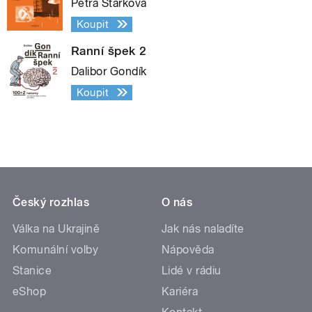
Petra Štarková
Koupit
Ranní špek 2
Dalibor Gondík
Koupit
Český rozhlas
O nás
Válka na Ukrajině
Jak nás naladíte
Komunální volby
Nápověda
Stanice
Lidé v rádiu
eShop
Kariéra