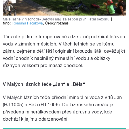
Malé lázně v Náchodě-Bělovsi mají za sebou první letní sezónu
|
foto:
Romana Pacáková
,
Český rozhlas
Třinácté pítko je temperované a lze z něj odebírat léčivou
vodu v zimních měsících. V těch letních se velkému
zájmu zejména dětí těší originální brouzdaliště, osvěžující
vodní chodník naplněný minerální vodou a oblázky
různých velikostí pro masáž chodidel.
V Malých lázních teče „Jan“ a „Běla“
V Malých lázních teče přírodní minerální voda z vrtů Jan
(HJ 1005) a Běla (HJ 1006). Do lázeňského areálu je
přivedena minerálkovodem přes úpravnu vody, kde
dochází k jejímu odarzenování.