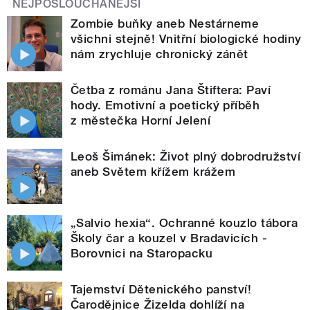
NEJPOSLOUCHANĚJŠÍ
Zombie buňky aneb Nestárneme
všichni stejně! Vnitřní biologické hodiny
nám zrychluje chronický zánět
Četba z románu Jana Štiftera: Paví
hody. Emotivní a poetický příběh
z městečka Horní Jelení
Leoš Šimánek: Život plný dobrodružství
aneb Světem křížem krážem
„Salvio hexia“. Ochranné kouzlo tábora
Školy čar a kouzel v Bradavicích -
Borovnici na Staropacku
Tajemství Dětenického panství!
Čarodějnice Žizelda dohlíží na