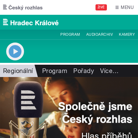
Přejít k hlavnímu obsahu
MENU
ŽIVĚ
PROGRAM
AUDIOARCHIV
KAMERY
Regionální
Program
Pořady
Více
…