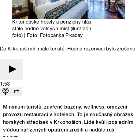
Krkonošské hotely a penziony hlásí
stále hodně volných míst (ilustrační
foto) | Foto: Fotobanka Pixabay
Do Krkonoš míří málo turistů. Hodně rezervací bylo zrušeno
1:53
Minimum turistů, zavřené bazény, wellness, omezení
provozu restaurací v hotelech. To je současný obrázek
horských středisek v Krkonoších. Lidé kvůli posledním
vládou nařízených opatření zrušili a nadále ruší