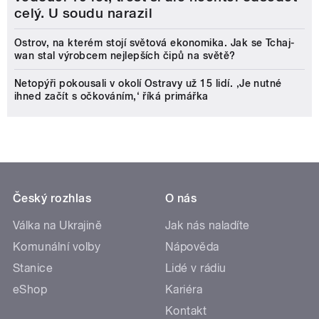
celý. U soudu narazil
Ostrov, na kterém stojí světová ekonomika. Jak se Tchaj-
wan stal výrobcem nejlepších čipů na světě?
Netopýři pokousali v okolí Ostravy už 15 lidí. ‚Je nutné
ihned začít s očkováním,‘ říká primářka
Český rozhlas
O nás
Válka na Ukrajině
Jak nás naladíte
Komunální volby
Nápověda
Stanice
Lidé v rádiu
eShop
Kariéra
Kontakt