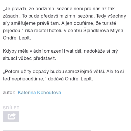
„Je pravda, že podzimní sezóna není pro nás až tak
zásadní. To bude především zimní sezóna. Tedy všechny
síly směřujeme právě tam. A jen doufáme, že turisté
přijedou," říká ředitel hotelu v centru Špindlerova Mlýna
Ondřej Leplt.
Kdyby měla vládní omezení trvat dál, nedokáže si prý
situaci vůbec představit.
„Potom už ty dopady budou samozřejmě větší. Ale to si
teď nepřipouštíme," dodává Ondřej Leplt.
autor:
Kateřina Kohoutová