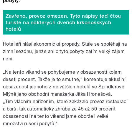
pobyty.
Zavřeno, provoz omezen. Tyto nápisy teď čtou
turisté na některých dveřích krkonošských
hotelů
Hoteliéři hlásí ekonomické propady. Stále se spoléhají na
zimní sezónu, jenže ani o tyto pobyty zatím velký zájem
není.
„Na tento víkend se pohybujeme v obsazenosti kolem
deseti procent. Takže je to smutné," komentuje aktuální
obsazenost jednoho z největších hotelů ve Špindlerově
Mlýně jeho obchodní manažerka Jitka Hronešová.
„Tím vládním nařízením, které zakázalo provoz restaurací
a barů, tak automaticky zhruba ze 45 až 50 procent
obsazenosti na tento víkend jsme obdrželi velké
množství rušení pobytů."