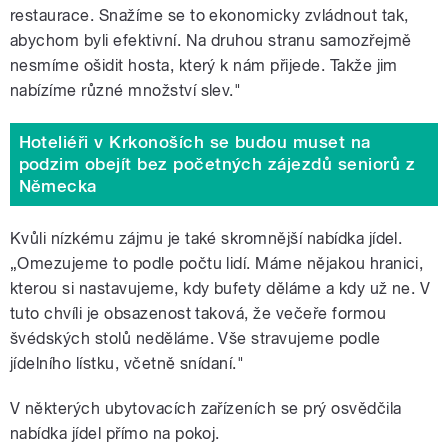
restaurace. Snažíme se to ekonomicky zvládnout tak,
abychom byli efektivní. Na druhou stranu samozřejmě
nesmíme ošidit hosta, který k nám přijede. Takže jim
nabízíme různé množství slev."
Hoteliéři v Krkonoších se budou muset na
podzim obejít bez početných zájezdů seniorů z
Německa
Kvůli nízkému zájmu je také skromnější nabídka jídel.
„Omezujeme to podle počtu lidí. Máme nějakou hranici,
kterou si nastavujeme, kdy bufety děláme a kdy už ne. V
tuto chvíli je obsazenost taková, že večeře formou
švédských stolů neděláme. Vše stravujeme podle
jídelního lístku, včetně snídaní."
V některých ubytovacích zařízeních se prý osvědčila
nabídka jídel přímo na pokoj.