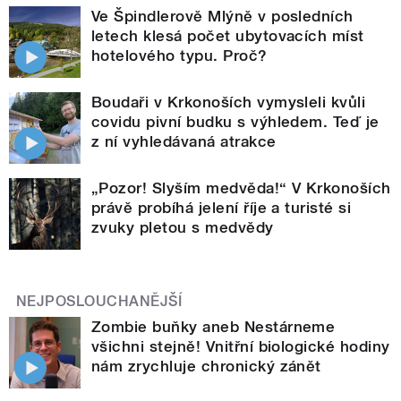
Ve Špindlerově Mlýně v posledních
letech klesá počet ubytovacích míst
hotelového typu. Proč?
Boudaři v Krkonoších vymysleli kvůli
covidu pivní budku s výhledem. Teď je
z ní vyhledávaná atrakce
„Pozor! Slyším medvěda!“ V Krkonoších
právě probíhá jelení říje a turisté si
zvuky pletou s medvědy
NEJPOSLOUCHANĚJŠÍ
Zombie buňky aneb Nestárneme
všichni stejně! Vnitřní biologické hodiny
nám zrychluje chronický zánět