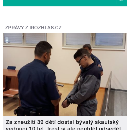
ZPRÁVY Z IROZHLAS.CZ
Za zneužití 39 dětí dostal bývalý skautský
vedoucí 10 let, trest si ale nechtěl odsedět