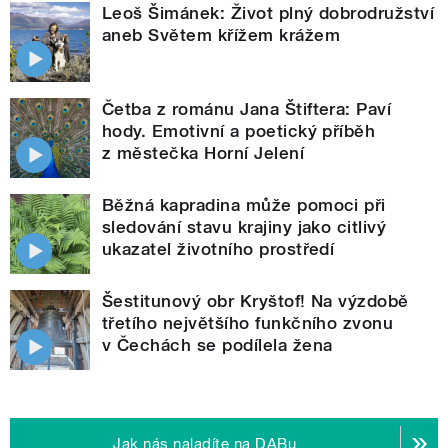
Leoš Šimánek: Život plný dobrodružství
aneb Světem křížem krážem
Četba z románu Jana Štiftera: Paví
hody. Emotivní a poetický příběh
z městečka Horní Jelení
Běžná kapradina může pomoci při
sledování stavu krajiny jako citlivý
ukazatel životního prostředí
Šestitunový obr Kryštof! Na výzdobě
třetího největšího funkčního zvonu
v Čechách se podílela žena
Jak nás naladíte na DABu