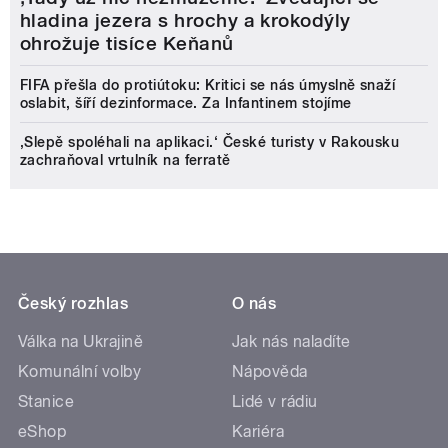
hladina jezera s hrochy a krokodýly
ohrožuje tisíce Keňanů
FIFA přešla do protiútoku: Kritici se nás úmyslně snaží
oslabit, šíří dezinformace. Za Infantinem stojíme
‚Slepě spoléhali na aplikaci.‘ České turisty v Rakousku
zachraňoval vrtulník na ferratě
Český rozhlas
O nás
Válka na Ukrajině
Jak nás naladíte
Komunální volby
Nápověda
Stanice
Lidé v rádiu
eShop
Kariéra