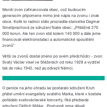
Menší zvon zafinancovala obec, což budoucím
generacím připomene mimo jiné nápis na zvonu i znak
obce. Kolik to radnici stálo prozradila starostka Dagmar
Smetiprachová ze sdružení Naše obec: „Přibližně 270
000 korun. Ale ten zvon stál kolem 140 000 a dále jsme
financovali elektroinstalaci a automatické spouštění
zvonů"
Větší ze zvonů dostal jméno po svém předchůdci - zvon
Svatý Václav visel ve Stěžerách od roku 1928 a vydržel
tak do roku 1942, než jej odvezli Němci.
O peníze na jeho úhradu se postaralo sdružení Kruh
přátel umění evangelisty svatého Marka, které v kostele
pořádalo svatováclavské koncerty, říká předseda
sdružení Oldřich Miška: „Postupně jsme dávali