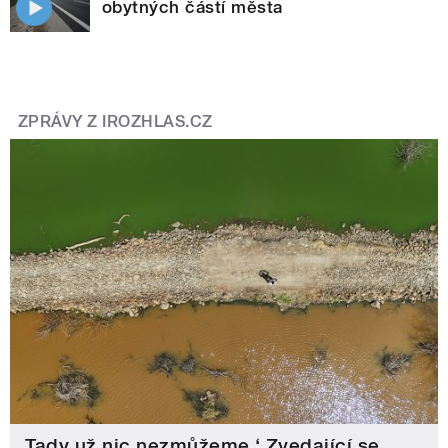
obytných částí města
ZPRÁVY Z IROZHLAS.CZ
‚Tady už nic nezmůžeme.‘ Zvedající se