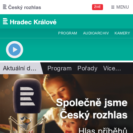
Přejít k hlavnímu obsahu
MENU
ŽIVĚ
PROGRAM
AUDIOARCHIV
KAMERY
Aktuální dění
Program
Pořady
Více
…