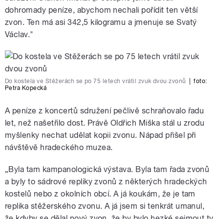
dohromady peníze, abychom nechali pořídit ten větší
zvon. Ten má asi 342,5 kilogramu a jmenuje se Svatý
Václav."
Do kostela ve Stěžerách se po 75 letech vrátil zvuk dvou zvonů
|
foto:
Petra Kopecká
A peníze z koncertů sdružení pečlivě schraňovalo řadu
let, než našetřilo dost. Právě Oldřich Miška stál u zrodu
myšlenky nechat udělat kopii zvonu. Nápad přišel při
návštěvě hradeckého muzea.
„Byla tam kampanologická výstava. Byla tam řada zvonů
a byly to sádrové repliky zvonů z některých hradeckých
kostelů nebo z okolních obcí. A já koukám, že je tam
replika stěžerského zvonu. A já jsem si tenkrát umanul,
že kdyby se dělal nový zvon, že by bylo hezké sejmout ty