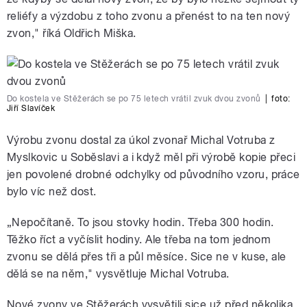
reliéfy a výzdobu z toho zvonu a přenést to na ten nový
zvon," říká Oldřich Miška.
Do kostela ve Stěžerách se po 75 letech vrátil zvuk dvou zvonů
|
foto:
Jiří Slavíček
Výrobu zvonu dostal za úkol zvonař Michal Votruba z
Myslkovic u Soběslavi a i když měl při výrobě kopie přeci
jen povolené drobné odchylky od původního vzoru, práce
bylo víc než dost.
„Nepočítaně. To jsou stovky hodin. Třeba 300 hodin.
Těžko říct a vyčíslit hodiny. Ale třeba na tom jednom
zvonu se dělá přes tři a půl měsíce. Sice ne v kuse, ale
dělá se na něm," vysvětluje Michal Votruba.
Nové zvony ve Stěžerách vysvětili sice už před několika