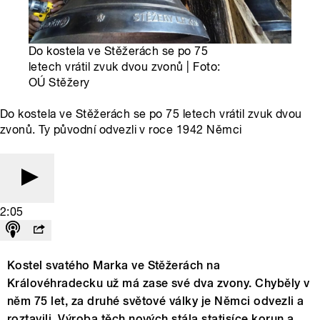
Do kostela ve Stěžerách se po 75
letech vrátil zvuk dvou zvonů | Foto:
OÚ Stěžery
Do kostela ve Stěžerách se po 75 letech vrátil zvuk dvou
zvonů. Ty původní odvezli v roce 1942 Němci
2:05
Kostel svatého Marka ve Stěžerách na
Královéhradecku už má zase své dva zvony. Chyběly v
něm 75 let, za druhé světové války je Němci odvezli a
roztavili. Výroba těch nových stála statisíce korun a