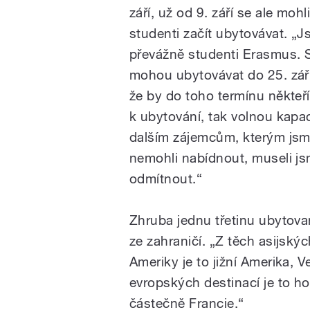
září, už od 9. září se ale mohl
studenti začít ubytovávat. „J
převážně studenti Erasmus. 
mohou ubytovávat do 25. září
že by do toho termínu někteří
k ubytování, tak volnou kapa
dalším zájemcům, kterým jsm
nemohli nabídnout, museli js
odmítnout.
“
Zhruba jednu třetinu ubytova
ze zahraničí. „Z těch asijský
Ameriky je to jižní Amerika, V
evropských destinací je to ho
částečně Francie.
“