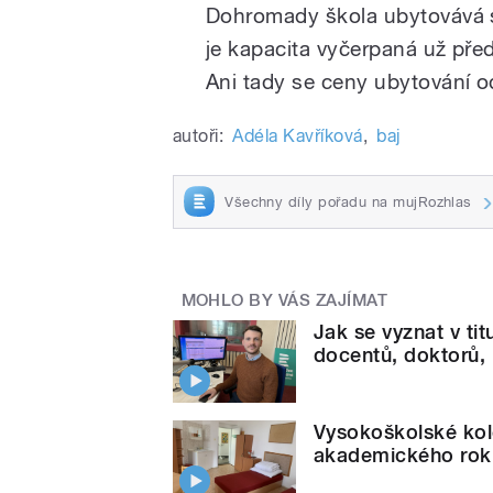
Dohromady škola ubytovává s
je kapacita vyčerpaná už pře
Ani tady se ceny ubytování o
autoři:
Adéla Kavříková
,
baj
Všechny díly pořadu na mujRozhlas
MOHLO BY VÁS ZAJÍMAT
Jak se vyznat v ti
docentů, doktorů, 
Vysokoškolské kol
akademického roku