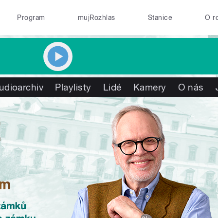
Program
mujRozhlas
Stanice
O r
udioarchiv
Playlisty
Lidé
Kamery
O nás