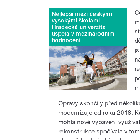
C
Nejlepší mezi českými
vysokými školami.
m
Hradecká univerzita
s
uspěla v mezinárodním
hodnocení
d
j
n
r
p
m
Opravy skončily před několik
modernizuje od roku 2018. Ka
mohla nové vybavení využívat
rekonstrukce spočívala v tom