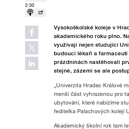
2:30
Vysokoškolské koleje v Hra
akademického roku plno. Na 
využívají nejen studující Un
budoucí lékaři a farmaceuti 
prázdninách nastěhovali prv
stejné, zázemí se ale post
„Univerzita Hradec Králové m
menší část vyhrazenou pro ta
ubytování, které nabízíme st
ředitelka Palachových kolejí 
Akademický školní rok tam le