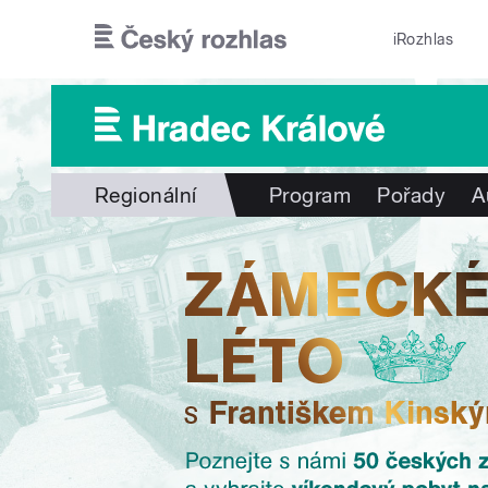
Přejít k hlavnímu obsahu
iRozhlas
Regionální
Program
Pořady
A