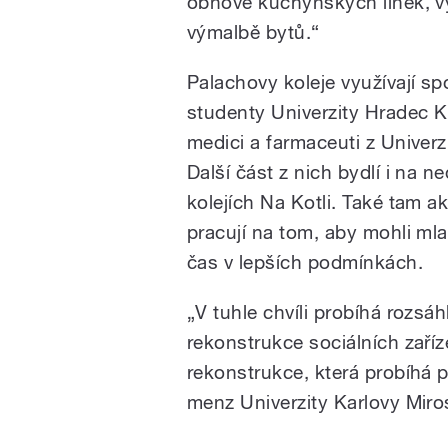
obnově kuchyňských linek, v
výmalbě bytů.
“
Palachovy koleje využívají sp
studenty Univerzity Hradec Kr
medici a farmaceuti z Univerzi
Další část z nich bydlí i na n
kolejích Na Kotli. Také tam a
pracují na tom, aby mohli mlad
čas v lepších podmínkách.
„V tuhle chvíli probíhá rozsáh
rekonstrukce sociálních zaříz
rekonstrukce, která probíhá 
menz Univerzity Karlovy Miro