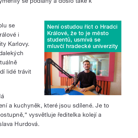
yměnily se podlahy a došlo také k
olu se
Není ostudou říct o Hradci
Králové, že to je město
álové i
studentů, usmívá se
ty Karlovy.
mluvčí hradecké univerzity
edalekých
ktuálně
í lidé trávit
lá
ení a kuchyněk, které jsou sdílené. Je to
postupně,
“
vysvětluje ředitelka kolejí a
slava Hurdová.