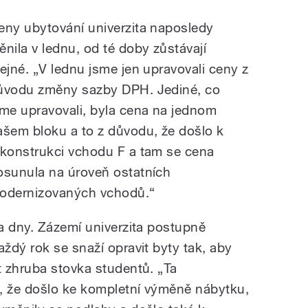
eny ubytování univerzita naposledy
ěnila v lednu, od té doby zůstávají
tejné. „V lednu jsme jen upravovali ceny z
ůvodu změny sazby DPH. Jediné, co
sme upravovali, byla cena na jednom
ašem bloku a to z důvodu, že došlo k
ekonstrukci vchodu F a tam se cena
osunula na úroveň ostatních
odernizovaných vchodů.
“
a dny. Zázemí univerzita postupně
ždý rok se snaží opravit byty tak, aby
 zhruba stovka studentů. „Ta
, že došlo ke kompletní výměně nábytku,