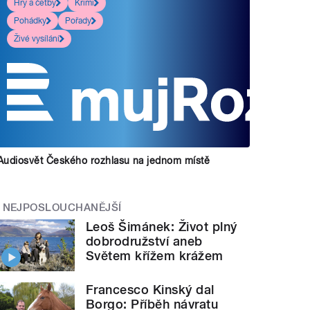
Hry a četby
Krimi
Pohádky
Pořady
Živé vysílání
Audiosvět Českého rozhlasu na jednom místě
NEJPOSLOUCHANĚJŠÍ
Leoš Šimánek: Život plný
dobrodružství aneb
Světem křížem krážem
Francesco Kinský dal
Borgo: Příběh návratu