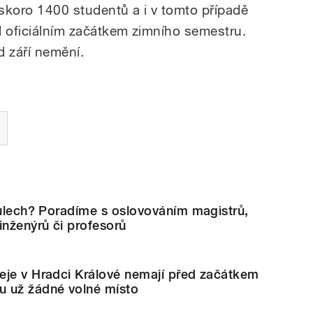
koro 1400 studentů a i v tomto případě
d oficiálním začátkem zimního semestru.
d září nemění.
tulech? Poradíme s oslovováním magistrů,
inženýrů či profesorů
eje v Hradci Králové nemají před začátkem
 už žádné volné místo