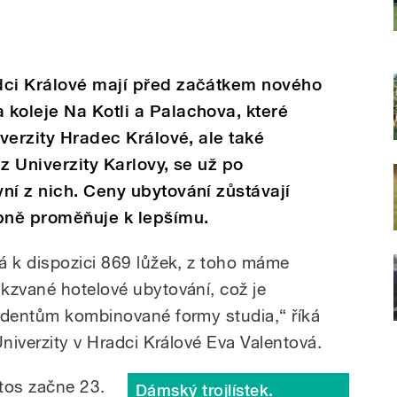
dci Králové mají před začátkem nového
koleje Na Kotli a Palachova, které
iverzity Hradec Králové, ale také
z Univerzity Karlovy, se už po
ní z nich. Ceny ubytování zůstávají
upně proměňuje k lepšímu.
á k dispozici 869 lůžek, z toho máme
kzvané hotelové ubytování, což je
udentům kombinované formy studia,“ říká
Univerzity v Hradci Králové Eva Valentová.
tos začne 23.
Dámský trojlístek.