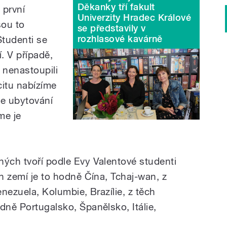
Děkanky tří fakult
i první
Univerzity Hradec Králové
sou to
se představily v
rozhlasové kavárně
Studenti se
. V případě,
 nenastoupili
citu nabízíme
e ubytování
me je
ných tvoří podle Evy Valentové studenti
ch zemí je to hodně Čína, Tchaj-wan, z
enezuela, Kolumbie, Brazílie, z těch
dně Portugalsko, Španělsko, Itálie,