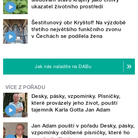
ukazatel životního prostředí
Šestitunový obr Kryštof! Na výzdobě
třetího největšího funkčního zvonu
v Čechách se podílela žena
Jak nás naladíte na DABu
VÍCE Z POŘADU
Desky, pásky, vzpomínky. Písničky,
které provázely jeho život, pouští
tajemník Karla Gotta Jan Adam
Jan Adam pouští v pořadu Desky, pásky,
vzpomínky oblíbené písničky, které ho