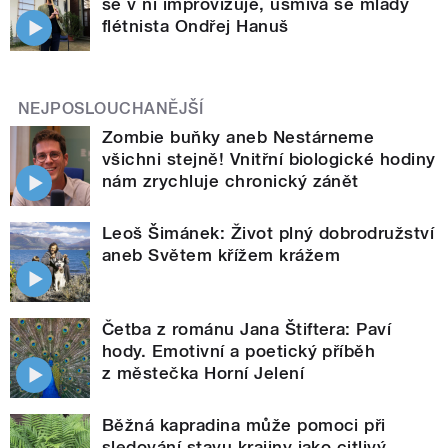
se v ní improvizuje, usmívá se mladý
flétnista Ondřej Hanuš
NEJPOSLOUCHANĚJŠÍ
Zombie buňky aneb Nestárneme
všichni stejně! Vnitřní biologické hodiny
nám zrychluje chronický zánět
Leoš Šimánek: Život plný dobrodružství
aneb Světem křížem krážem
Četba z románu Jana Štiftera: Paví
hody. Emotivní a poetický příběh
z městečka Horní Jelení
Běžná kapradina může pomoci při
sledování stavu krajiny jako citlivý