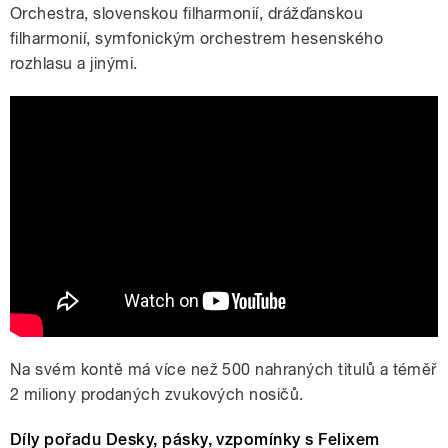
Orchestra, slovenskou filharmonií, drážďanskou
filharmonií, symfonickým orchestrem hesenského
rozhlasu a jinými.
Felix Slováček & TOČR - Tenkrát na
Západě / Once Upon A Time In The
West/ (1988)
Na svém kontě má více než 500 nahraných titulů a téměř
2 miliony prodaných zvukových nosičů.
Díly pořadu Desky, pásky, vzpomínky s Felixem