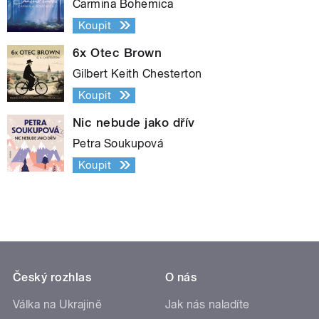
Carmina Bohemica
Koupit
6x Otec Brown
Gilbert Keith Chesterton
Koupit
Nic nebude jako dřív
Petra Soukupová
Koupit
Český rozhlas
O nás
Válka na Ukrajině
Jak nás naladíte