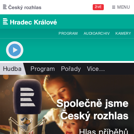
Přejít k hlavnímu obsahu
MENU
ŽIVĚ
PROGRAM
AUDIOARCHIV
KAMERY
Hudba
Program
Pořady
Více
…