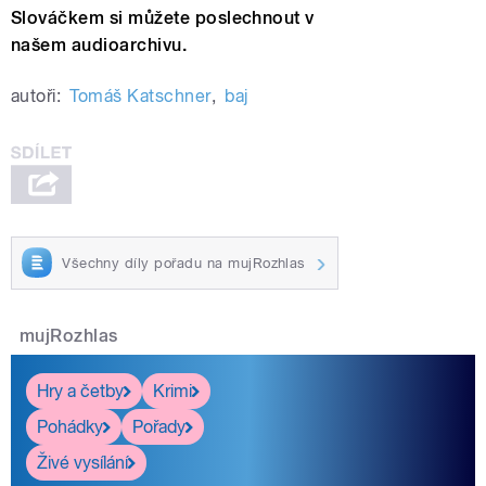
Slováčkem si můžete poslechnout v
našem
audioarchivu.
autoři:
Tomáš Katschner
,
baj
Všechny díly pořadu na mujRozhlas
mujRozhlas
Hry a četby
Krimi
Pohádky
Pořady
Živé vysílání