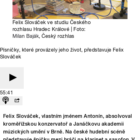
Felix Slováček ve studiu Českého
rozhlasu Hradec Králové | Foto:
Milan Baják
, Český rozhlas
Písničky, které provázely jeho život, představuje Felix
Slováček
55:41
Felix Slováček, vlastním jménem Antonín, absolvoval
kroměřížskou konzervatoř a Janáčkovu akademii
múzických umění v Brně. Na české hudební scéně
představuje špičku mezi hráči na klarinet a saxofon. V