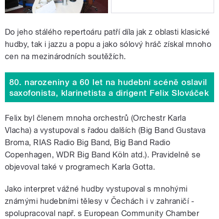
Do jeho stálého repertoáru patří díla jak z oblasti klasické
hudby, tak i jazzu a popu a jako sólový hráč získal mnoho
cen na mezinárodních soutěžích.
80. narozeniny a 60 let na hudební scéně oslavil
saxofonista, klarinetista a dirigent Felix Slováček
Felix byl členem mnoha orchestrů (Orchestr Karla
Vlacha) a vystupoval s řadou dalších (Big Band Gustava
Broma, RIAS Radio Big Band, Big Band Radio
Copenhagen, WDR Big Band Köln atd.). Pravidelně se
objevoval také v programech Karla Gotta.
Jako interpret vážné hudby vystupoval s mnohými
známými hudebními tělesy v Čechách i v zahraničí -
spolupracoval např. s European Community Chamber