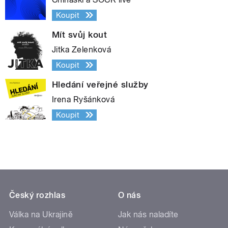
Koupit
Mít svůj kout
Jitka Zelenková
Koupit
Hledání veřejné služby
Irena Ryšánková
Koupit
Český rozhlas
O nás
Válka na Ukrajině
Jak nás naladíte