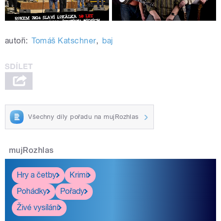
autoři:
Tomáš Katschner
,
baj
Všechny díly pořadu na mujRozhlas
mujRozhlas
Hry a četby
Krimi
Pohádky
Pořady
Živé vysílání