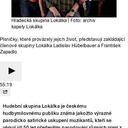
Hradecká skupina Lokálka | Foto: archiv
kapely Lokálka
Písničky, které provázely jejich život, představují zakládající
členové skupiny Lokálka Ladislav Hübelbauer a František
Zapadlo
55:19
Hudební skupina Lokálka je českému
hudbymilovnému publiku známa jakožto výrazné
parodicko satirické uskupení muzikantů, kteří se
věnují již 50 let především parodování různých písní z