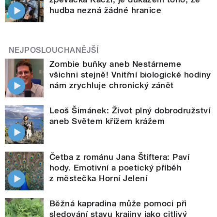
hudba nezná žádné hranice
NEJPOSLOUCHANĚJŠÍ
Zombie buňky aneb Nestárneme
všichni stejně! Vnitřní biologické hodiny
nám zrychluje chronický zánět
Leoš Šimánek: Život plný dobrodružství
aneb Světem křížem krážem
Četba z románu Jana Štiftera: Paví
hody. Emotivní a poetický příběh
z městečka Horní Jelení
Běžná kapradina může pomoci při
sledování stavu krajiny jako citlivý