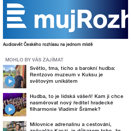
Audiosvět Českého rozhlasu na jednom místě
MOHLO BY VÁS ZAJÍMAT
Světlo, tma, ticho a barokní hudba:
Rentzovo muzeum v Kuksu je
světovým unikátem
Hudba, to je lidská vášeň! Kam ji chce
nasměrovat nový ředitel hradecké
filharmonie Vladimír Šrámek?
Milovnice adrenalinu a cestování,
zpěvačka Kaczi, je důkazem toho, že