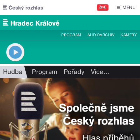
Přejít k hlavnímu obsahu
MENU
ŽIVĚ
PROGRAM
AUDIOARCHIV
KAMERY
Hudba
Program
Pořady
Více
…