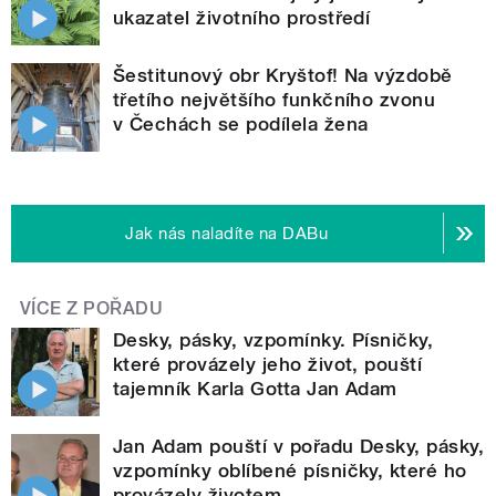
ukazatel životního prostředí
Šestitunový obr Kryštof! Na výzdobě
třetího největšího funkčního zvonu
v Čechách se podílela žena
Jak nás naladíte na DABu
VÍCE Z POŘADU
Desky, pásky, vzpomínky. Písničky,
které provázely jeho život, pouští
tajemník Karla Gotta Jan Adam
Jan Adam pouští v pořadu Desky, pásky,
vzpomínky oblíbené písničky, které ho
provázely životem