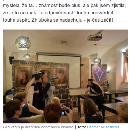
myslela, že ta… známost bude plus, ale pak jsem zjistila,
že je to naopak. Ta odpovědnost! Touha přesvědčit,
touha uspět. Zhluboka se nadechuju - je čas začít!
Dedivadlo je autorské ochotnické divadlo
|
foto:
Dagmar Ruščáková