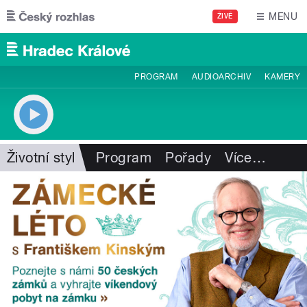
Přejít k hlavnímu obsahu
MENU
ŽIVĚ
PROGRAM
AUDIOARCHIV
KAMERY
Životní styl
Program
Pořady
Více
…