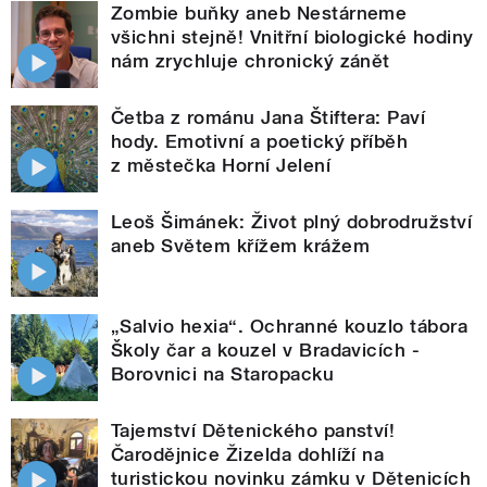
Zombie buňky aneb Nestárneme
všichni stejně! Vnitřní biologické hodiny
nám zrychluje chronický zánět
Četba z románu Jana Štiftera: Paví
hody. Emotivní a poetický příběh
z městečka Horní Jelení
Leoš Šimánek: Život plný dobrodružství
aneb Světem křížem krážem
„Salvio hexia“. Ochranné kouzlo tábora
Školy čar a kouzel v Bradavicích -
Borovnici na Staropacku
Tajemství Dětenického panství!
Čarodějnice Žizelda dohlíží na
turistickou novinku zámku v Dětenicích