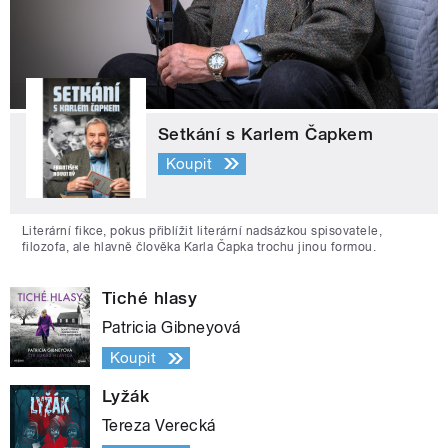
Setkání s Karlem Čapkem
Koupit
Literární fikce, pokus přiblížit literární nadsázkou spisovatele,
filozofa, ale hlavně člověka Karla Čapka trochu jinou formou.
Tiché hlasy
Patricia Gibneyová
Koupit
Lyžák
Tereza Verecká