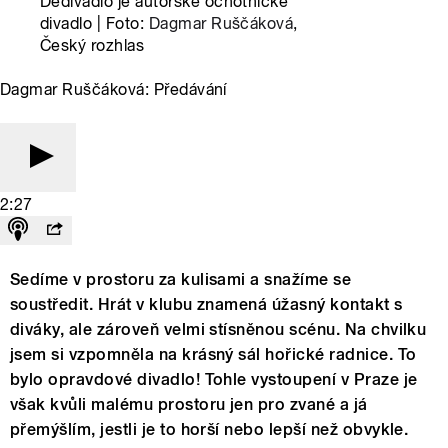
Dedivadlo je autorské ochotnické
divadlo | Foto:
Dagmar Ruščáková
,
Český rozhlas
Dagmar Ruščáková: Předávání
2:27
Sedíme v prostoru za kulisami a snažíme se
soustředit. Hrát v klubu znamená úžasný kontakt s
diváky, ale zároveň velmi stísněnou scénu. Na chvilku
jsem si vzpomněla na krásný sál hořické radnice. To
bylo opravdové divadlo! Tohle vystoupení v Praze je
však kvůli malému prostoru jen pro zvané a já
přemýšlím, jestli je to horší nebo lepší než obvykle.