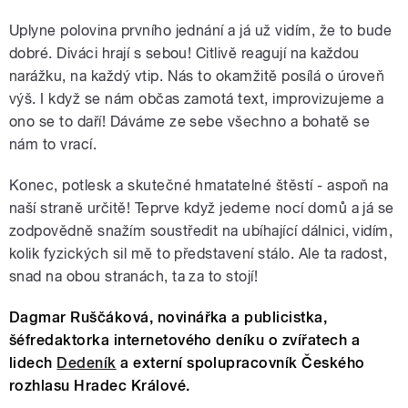
Uplyne polovina prvního jednání a já už vidím, že to bude
dobré. Diváci hrají s sebou! Citlivě reagují na každou
narážku, na každý vtip. Nás to okamžitě posílá o úroveň
výš. I když se nám občas zamotá text, improvizujeme a
ono se to daří! Dáváme ze sebe všechno a bohatě se
nám to vrací.
Konec, potlesk a skutečné hmatatelné štěstí - aspoň na
naší straně určitě! Teprve když jedeme nocí domů a já se
zodpovědně snažím soustředit na ubíhající dálnici, vidím,
kolik fyzických sil mě to představení stálo. Ale ta radost,
snad na obou stranách, ta za to stojí!
Dagmar Ruščáková, novinářka a publicistka,
šéfredaktorka internetového
deníku o zvířatech a
lidech
Dedeník
a externí spolupracovník Českého
rozhlasu Hradec Králové.