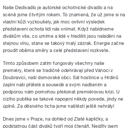
Naše Dedivadlo je autorské ochotnické divadlo a na
scéně jsme čtvrtým rokem. To znamená, že už jsme si na
vlastní kůži vyzkoušely, jak moc ovlivní výsledek
představení ochota lidí nás vnímat. Když nabídneme
divákům vše, co umíme a lidé v hledišti jsou naladěni na
stejnou vlnu, stane se takový malý zázrak. Energie začne
proudit oběma směry a celé představení rozkvete.
Tímto způsobem zatím fungovaly všechny naše
premiéry, které se tradičně odehrávají před Vánoci v
Doubravici, naší domovské obci. Sál hostince u Hrdinů
zaplní naši přátelé a sousedé a svým nadšením a
podporou nám pomohou překonat premiérovou krizi. U
cizího publika se takové napojení někdy povede, jindy ne
úplně. Za děsivého ticha jsme naštěstí ještě nehrály!
Dnes jsme v Praze, na dohled od Zlaté kapličky, a
podstatnou část diváků tvoří moji čtenáři. Nejdřív jsem