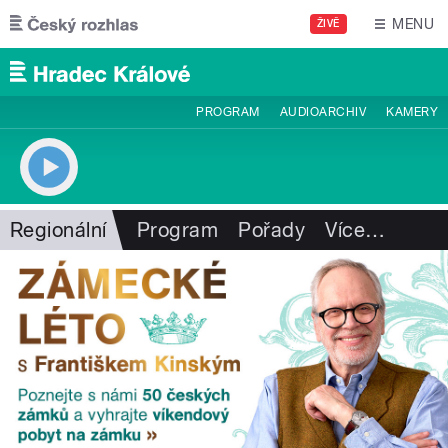
Přejít k hlavnímu obsahu
MENU
ŽIVĚ
PROGRAM
AUDIOARCHIV
KAMERY
Regionální
Program
Pořady
Více
…