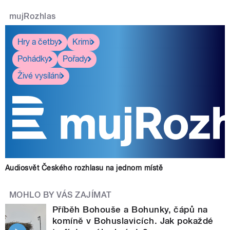
mujRozhlas
Hry a četby
Krimi
Pohádky
Pořady
Živé vysílání
Audiosvět Českého rozhlasu na jednom místě
MOHLO BY VÁS ZAJÍMAT
Příběh Bohouše a Bohunky, čápů na
komíně v Bohuslavicích. Jak pokaždé