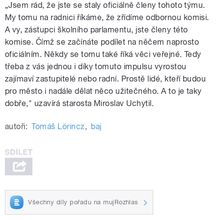
„Jsem rád, že jste se staly oficiálně členy tohoto týmu.
My tomu na radnici říkáme, že zřídíme odbornou komisi.
A vy, zástupci školního parlamentu, jste členy této
komise. Čímž se začínáte podílet na něčem naprosto
oficiálním. Někdy se tomu také říká věci veřejné. Tedy
třeba z vás jednou i díky tomuto impulsu vyrostou
zajímaví zastupitelé nebo radní. Prostě lidé, kteří budou
pro město i nadále dělat něco užitečného. A to je taky
dobře," uzavírá starosta Miroslav Uchytil.
autoři:
Tomáš Lörincz
,
baj
Všechny díly pořadu na mujRozhlas