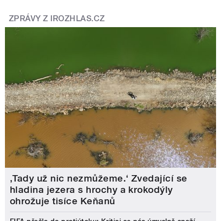
ZPRÁVY Z IROZHLAS.CZ
‚Tady už nic nezmůžeme.‘ Zvedající se
hladina jezera s hrochy a krokodýly
ohrožuje tisíce Keňanů