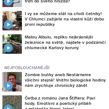
trefí do svého hnízda?
I vy se můžeme stát na chvíli četníky!
V Chlumci zažijete na vlastní kůži dobu
první republiky
Malou Albulu, repliku nejkrásnější
železnice na světě, najdete v podzámčí
chlumecké Karlovy koruny
NEJPOSLOUCHANĚJŠÍ
Zombie buňky aneb Nestárneme
všichni stejně! Vnitřní biologické hodiny
nám zrychluje chronický zánět
Četba z románu Jana Štiftera: Paví
hody. Emotivní a poetický příběh
z městečka Horní Jelení