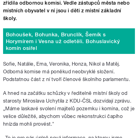
zřídila odbornou komisi. Vedle zástupců města nebo
místních obyvatel v ní jsou i děti z místní základní
školy.
Bohoušek, Bohunka, Brunclík, Šemík s
Horymírem i Vesna už odletěli. Bohuslavický
komín osiřel
Sofie, Natálie, Ema, Veronika, Honza, Nikol a Matěj.
Odborná komise má poněkud neobvyklé složení.
Podstatnou část z ní tvoří členové školního parlamentu.
A hned na začátku schůzky v ředitelně místní školy od
starosty Miroslava Uchytila z KDU-ČSL dozvídají zprávu.
„Máme laskavé svolení majitelů pozemku i komína, což je
velice důležité, abychom vůbec rekonstrukci čapího
hnízda mohli provést."
„To je pro nás úplně nová informace, na kterou jsme