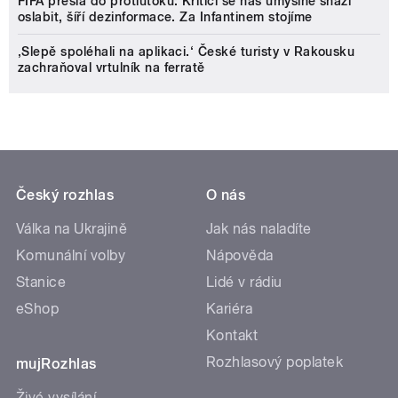
FIFA přešla do protiútoku: Kritici se nás úmyslně snaží
oslabit, šíří dezinformace. Za Infantinem stojíme
‚Slepě spoléhali na aplikaci.‘ České turisty v Rakousku
zachraňoval vrtulník na ferratě
Český rozhlas
O nás
Válka na Ukrajině
Jak nás naladíte
Komunální volby
Nápověda
Stanice
Lidé v rádiu
eShop
Kariéra
Kontakt
Rozhlasový poplatek
mujRozhlas
Živé vysílání