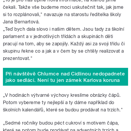
čekali. Takže vše budeme moci uskutečnit tak, jak jsme
si to rozplánovali," navazuje na starostu ředitelka školy
Jana Bernartová.
„Teď bych dala slovo i našim dětem. Jsou tady za školní
parlament a v jednotlivých třídách a skupinách děti
pracují na tom, aby se zapojily. Každý asi za svoji třídu či
skupinu řekne co a jak a v čem by se chtěly realizovat a
prezentovat."
Při návštěvě Chlumce nad Cidlinou nedopadnete
jako sedláci. Není tu jen zámek Karlova koruna
„V hodinách výtvarné výchovy kreslíme obrázky čápů.
Potom vybereme ty nejlepší a ty dáme například do
školních kalendářů, které se budou prodávat na trzích."
„Sedmé ročníky budou péct cukroví s motivem čápa,
které se potom bude prodávat na adventních trzích a