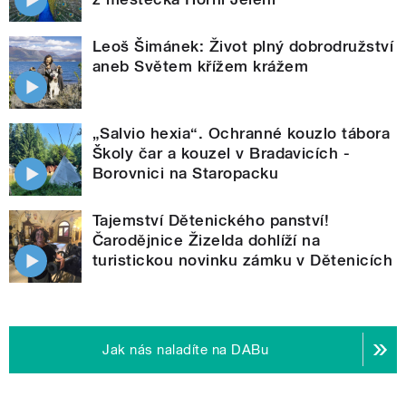
Leoš Šimánek: Život plný dobrodružství
aneb Světem křížem krážem
„Salvio hexia“. Ochranné kouzlo tábora
Školy čar a kouzel v Bradavicích -
Borovnici na Staropacku
Tajemství Dětenického panství!
Čarodějnice Žizelda dohlíží na
turistickou novinku zámku v Dětenicích
Jak nás naladíte na DABu