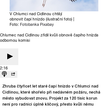
V Chlumci nad Cidlinou chtějí
obnovit čapí hnízdo (ilustrační foto) |
Foto:
Fotobanka Pixabay
Chlumec nad Cidlinou zřídil kvůli obnově čapího hnízda
odbornou komisi
2:16
Zhruba čtyřicet let staré čapí hnízdo v Chlumci nad
Cidlinou, které shořelo při nedávném požáru, nechá
město vybudovat znovu. Projekt za 120 tisíc korun
není pro radnici úplně klíčový, přesto kvůli němu