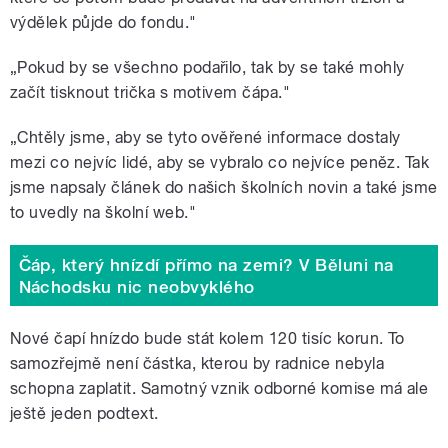
výdělek půjde do fondu."
„Pokud by se všechno podařilo, tak by se také mohly
začít tisknout trička s motivem čápa."
„Chtěly jsme, aby se tyto ověřené informace dostaly
mezi co nejvíc lidé, aby se vybralo co nejvíce peněz. Tak
jsme napsaly článek do našich školních novin a také jsme
to uvedly na školní web."
Čáp, který hnízdí přímo na zemi? V Běluni na
Náchodsku nic neobvyklého
Nové čapí hnízdo bude stát kolem 120 tisíc korun. To
samozřejmě není částka, kterou by radnice nebyla
schopna zaplatit. Samotný vznik odborné komise má ale
ještě jeden podtext.