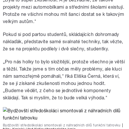
projekty mezi automobilkami a středními školami existují.
Protože ne všichni mohou mít šanci dostat se k takovým
velkým autům."
Pokud si pod partou studentů, skládajících dohromady
náklaďák, představíte samé svalnaté techniky, tak vězte,
že se na projektu podílely i dvě slečny, studentky.
„Pro nás holky to bylo složitější, protože všechno je větší
a těžší. Takže jsme s tím občas měly problémy, ale kluci
nám samozřejmě pomáhali," říká Eliška Černá, která ví,
že se jí získané zkušenosti mohou jednou hodit.
„Budeme vědět, z čeho se jednotlivé komponenty
skládají. Tak si myslím, že to bude velká výhoda."
Bydžovští středoškoláci smontovali z náhradních dílů funkční tatrovku
|