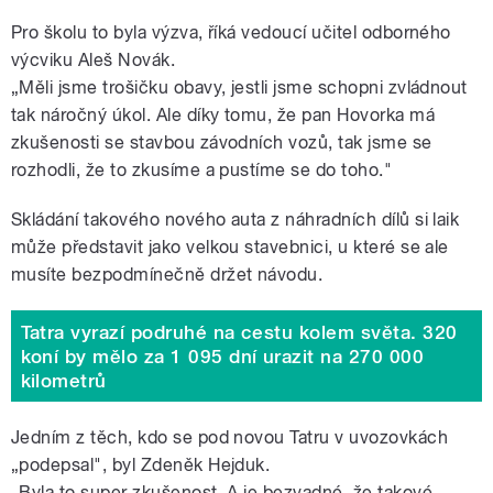
Pro školu to byla výzva, říká vedoucí učitel odborného
výcviku Aleš Novák.
„Měli jsme trošičku obavy, jestli jsme schopni zvládnout
tak náročný úkol. Ale díky tomu, že pan Hovorka má
zkušenosti se stavbou závodních vozů, tak jsme se
rozhodli, že to zkusíme a pustíme se do toho."
Skládání takového nového auta z náhradních dílů si laik
může představit jako velkou stavebnici, u které se ale
musíte bezpodmínečně držet návodu.
Tatra vyrazí podruhé na cestu kolem světa. 320
koní by mělo za 1 095 dní urazit na 270 000
kilometrů
Jedním z těch, kdo se pod novou Tatru v uvozovkách
„podepsal", byl Zdeněk Hejduk.
„Byla to super zkušenost. A je bezvadné, že takové