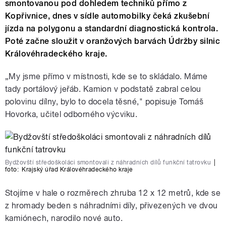
smontovanou pod dohledem techniků přímo z
Kopřivnice, dnes v sídle automobilky čeká zkušební
jízda na polygonu a standardní diagnostická kontrola.
Poté začne sloužit v oranžových barvách Údržby silnic
Královéhradeckého kraje.
„My jsme přímo v místnosti, kde se to skládalo. Máme
tady portálový jeřáb. Kamion v podstatě zabral celou
polovinu dílny, bylo to docela těsné," popisuje Tomáš
Hovorka, učitel odborného výcviku.
Bydžovští středoškoláci smontovali z náhradních dílů funkční tatrovku
|
foto:
Krajský úřad Královéhradeckého kraje
Stojíme v hale o rozměrech zhruba 12 x 12 metrů, kde se
z hromady beden s náhradními díly, přivezených ve dvou
kamiónech, narodilo nové auto.