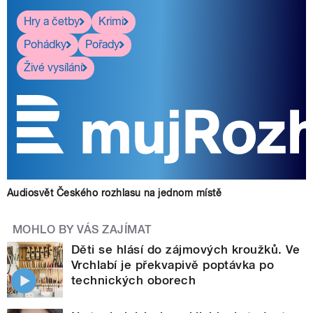
Hry a četby
Krimi
Pohádky
Pořady
Živé vysílání
Audiosvět Českého rozhlasu na jednom místě
MOHLO BY VÁS ZAJÍMAT
Děti se hlásí do zájmových kroužků. Ve
Vrchlabí je překvapivě poptávka po
technických oborech