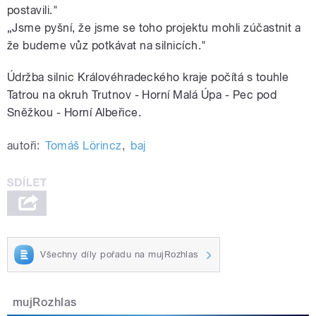
postavili."
„Jsme pyšní, že jsme se toho projektu mohli zúčastnit a
že budeme vůz potkávat na silnicích."
Údržba silnic Královéhradeckého kraje počítá s touhle
Tatrou na okruh Trutnov - Horní Malá Úpa - Pec pod
Sněžkou - Horní Albeřice.
autoři:
Tomáš Lörincz
,
baj
Všechny díly pořadu na mujRozhlas
mujRozhlas