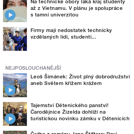
Na technické obory láká kraj studenty
až z Vietnamu. V plánu je spolupráce
s tamní univerzitou
Firmy mají nedostatek technicky
vzdělaných lidí, studenti...
NEJPOSLOUCHANĚJŠÍ
Leoš Šimánek: Život plný dobrodružství
aneb Světem křížem krážem
Tajemství Dětenického panství!
Čarodějnice Žizelda dohlíží na
turistickou novinku zámku v Dětenicích
Četba z románu Jana Štiftera: Paví