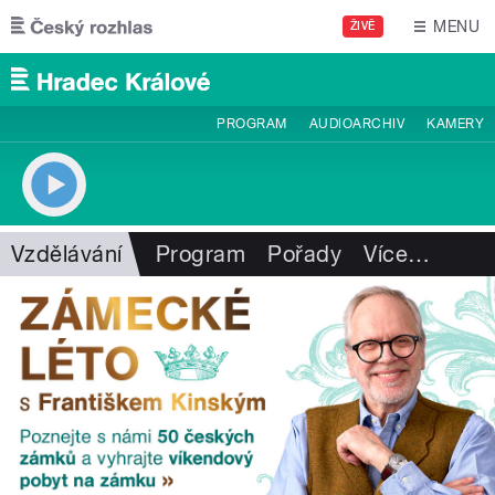
Přejít k hlavnímu obsahu
MENU
ŽIVĚ
PROGRAM
AUDIOARCHIV
KAMERY
Vzdělávání
Program
Pořady
Více
…