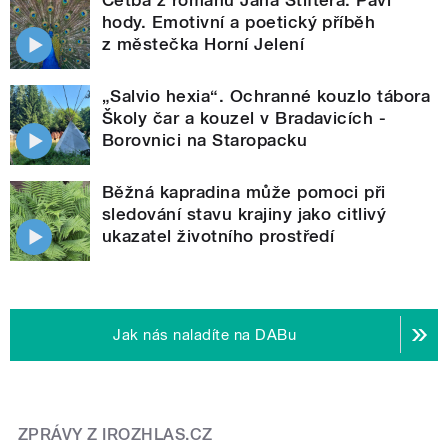
hody. Emotivní a poetický příběh
z městečka Horní Jelení
„Salvio hexia“. Ochranné kouzlo tábora
Školy čar a kouzel v Bradavicích -
Borovnici na Staropacku
Běžná kapradina může pomoci při
sledování stavu krajiny jako citlivý
ukazatel životního prostředí
Jak nás naladíte na DABu
ZPRÁVY Z IROZHLAS.CZ