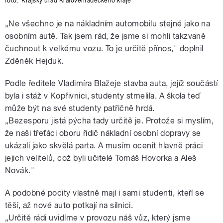
foto:
Krajský úřad Královéhradeckého kraje
„Ne všechno je na nákladním automobilu stejné jako na
osobním autě. Tak jsem rád, že jsme si mohli takzvaně
čuchnout k velkému vozu. To je určitě přínos," doplnil
Zděněk Hejduk.
Podle ředitele Vladimíra Blažeje stavba auta, jejíž součástí
byla i stáž v Kopřivnici, studenty stmelila. A škola teď
může být na své studenty patřičně hrdá.
„Bezesporu jistá pýcha tady určitě je. Protože si myslím,
že naši třeťáci oboru řidič nákladní osobní dopravy se
ukázali jako skvělá parta. A musím ocenit hlavně práci
jejich velitelů, což byli učitelé Tomáš Hovorka a Aleš
Novák."
A podobné pocity vlastně mají i sami studenti, kteří se
těší, až nové auto potkají na silnici.
„Určitě rádi uvidíme v provozu náš vůz, který jsme