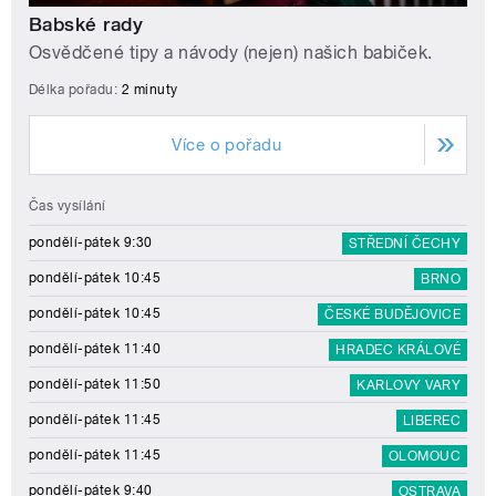
Babské rady
Osvědčené tipy a návody (nejen) našich babiček.
Délka pořadu:
2 minuty
Více o pořadu
Čas vysílání
pondělí-pátek 9:30
STŘEDNÍ ČECHY
pondělí-pátek 10:45
BRNO
pondělí-pátek 10:45
ČESKÉ BUDĚJOVICE
pondělí-pátek 11:40
HRADEC KRÁLOVÉ
pondělí-pátek 11:50
KARLOVY VARY
pondělí-pátek 11:45
LIBEREC
pondělí-pátek 11:45
OLOMOUC
pondělí-pátek 9:40
OSTRAVA