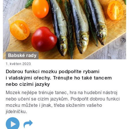
Babské rady
1. květen 2023
Dobrou funkci mozku podpoříte rybami
i vlašskými ořechy. Trénujte ho také tancem
nebo cizími jazyky
Mozek nejlépe trénuje tanec, hra na hudební nástroj
nebo učení se cizím jazykům. Podpořit dobrou funkci
mozku můžete i jinak, třeba složením vašeho
jídelníčku.