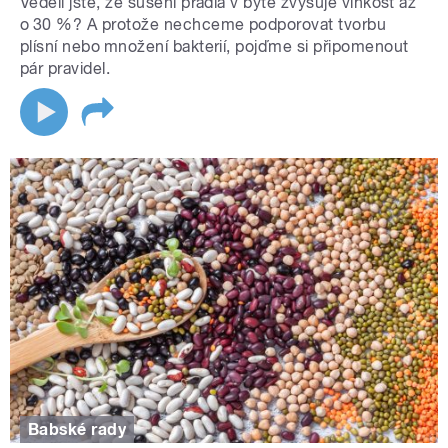
Věděli jste, že sušení prádla v bytě zvyšuje vlhkost až
o 30 %? A protože nechceme podporovat tvorbu
plísní nebo množení bakterií, pojďme si připomenout
pár pravidel.
Babské rady