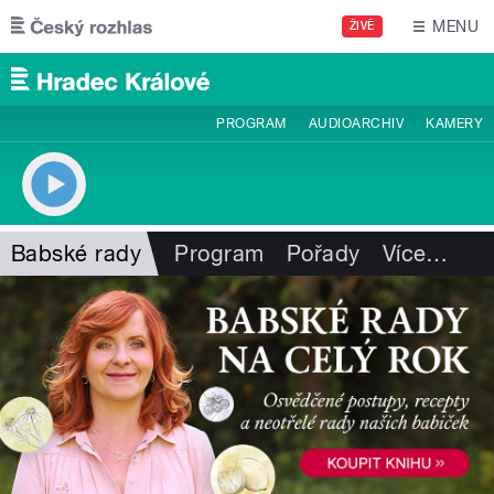
Přejít k hlavnímu obsahu
MENU
ŽIVĚ
PROGRAM
AUDIOARCHIV
KAMERY
Babské rady
Program
Pořady
Více
…