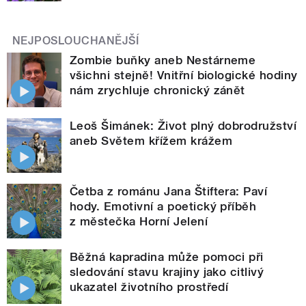
NEJPOSLOUCHANĚJŠÍ
Zombie buňky aneb Nestárneme
všichni stejně! Vnitřní biologické hodiny
nám zrychluje chronický zánět
Leoš Šimánek: Život plný dobrodružství
aneb Světem křížem krážem
Četba z románu Jana Štiftera: Paví
hody. Emotivní a poetický příběh
z městečka Horní Jelení
Běžná kapradina může pomoci při
sledování stavu krajiny jako citlivý
ukazatel životního prostředí