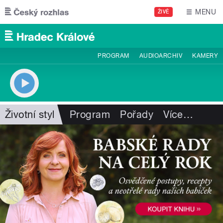
Přejít k hlavnímu obsahu
MENU
ŽIVĚ
PROGRAM
AUDIOARCHIV
KAMERY
Životní styl
Program
Pořady
Více
…