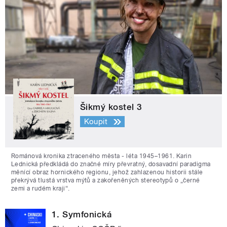
Šikmý kostel 3
Koupit
Románová kronika ztraceného města - léta 1945–1961. Karin
Lednická předkládá do značné míry převratný, dosavadní paradigma
měnící obraz hornického regionu, jehož zahlazenou historii stále
překrývá tlustá vrstva mýtů a zakořeněných stereotypů o „černé
zemi a rudém kraji“.
1. Symfonická