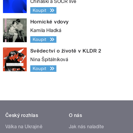
Chinaski a SOČR live
Koupit
Hornické vdovy
Kamila Hladká
Koupit
Svědectví o životě v KLDR 2
Nina Špitálníková
Koupit
Český rozhlas
O nás
Válka na Ukrajině
Jak nás naladíte