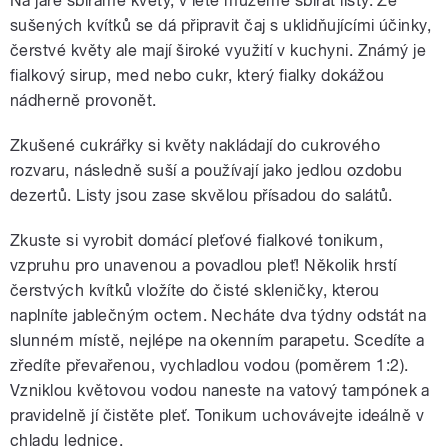
Na jaře sbíráme květy, v létě můžeme sbírat listy. Ze
sušených kvítků se dá připravit čaj s uklidňujícími účinky,
čerstvé květy ale mají široké využití v kuchyni. Známý je
fialkový sirup, med nebo cukr, který fialky dokážou
nádherně provonět.
Zkušené cukrářky si květy nakládají do cukrového
rozvaru, následně suší a používají jako jedlou ozdobu
dezertů. Listy jsou zase skvělou přísadou do salátů.
Zkuste si vyrobit domácí pleťové fialkové tonikum,
vzpruhu pro unavenou a povadlou pleť! Několik hrstí
čerstvých kvítků vložíte do čisté skleničky, kterou
naplníte jablečným octem. Necháte dva týdny odstát na
slunném místě, nejlépe na okenním parapetu. Scedíte a
zředíte převařenou, vychladlou vodou (poměrem 1:2).
Vzniklou květovou vodou naneste na vatový tampónek a
pravidelně jí čistěte pleť. Tonikum uchovávejte ideálně v
chladu lednice.