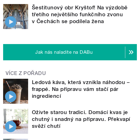
Šestitunový obr Kryštof! Na výzdobě
třetího největšího funkčního zvonu
v Čechách se podílela žena
Jak nás naladíte na DABu
VÍCE Z POŘADU
Ledová káva, která vznikla náhodou –
frappé. Na přípravu vám stačí pár
ingrediencí
Oživte starou tradici. Domácí kvas je
chutný i snadný na přípravu. Překvapí
svěží chutí