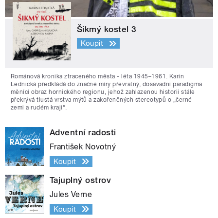
Šikmý kostel 3
Koupit
Románová kronika ztraceného města - léta 1945–1961. Karin
Lednická předkládá do značné míry převratný, dosavadní paradigma
měnící obraz hornického regionu, jehož zahlazenou historii stále
překrývá tlustá vrstva mýtů a zakořeněných stereotypů o „černé
zemi a rudém kraji“.
Adventní radosti
František Novotný
Koupit
Tajuplný ostrov
Jules Verne
Koupit