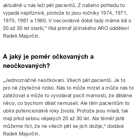
aktuálně u nás leží pět pacientů. Z našeho pohledu to
vypadá nepříznivě, protože to jsou ročníky 1974, 1971,
1970, 1961 a 1960. V necovidové době tady máme lidi o
20 až 30 let starší,
“
říká primář jičínského ARO oddělení
Radek Majurčin.
A jaký je poměr očkovaných a
neočkovaných?
„Jednoznačně neočkovaní. Všech pět pacientů. Je to
pro ně zbytečné riziko. Nás to může mrzet a může nás to
zatěžovat a může to vyvolávat pocit marnosti, že děláme
něco, co bychom dělat nemuseli. Ale těm pacientům to
ubírá potencionálně roky života. Protože jsou mladí, tak
mají před sebou nějakých 20 až 30 let. Ale téměř jistě
můžeme říct, že ne všech pět se jich dožije,
“
dodává
Radek Majurčin.