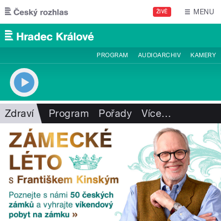
Přejít k hlavnímu obsahu
MENU
ŽIVĚ
PROGRAM
AUDIOARCHIV
KAMERY
Zdraví
Program
Pořady
Více
…