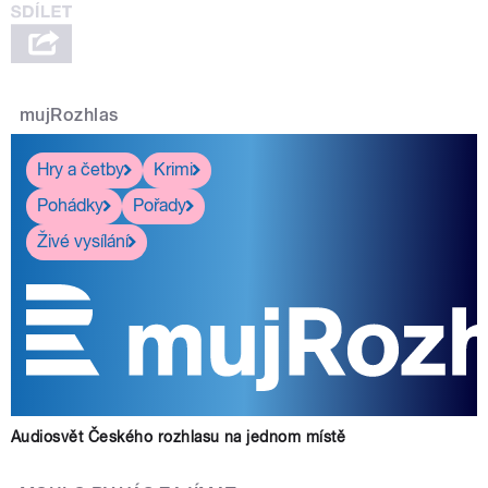
mujRozhlas
Hry a četby
Krimi
Pohádky
Pořady
Živé vysílání
Audiosvět Českého rozhlasu na jednom místě