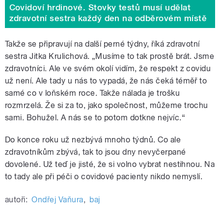
Covidoví hrdinové. Stovky testů musí udělat
zdravotní sestra každý den na odběrovém místě
Takže se připravují na další perné týdny, říká zdravotní
sestra Jitka Krulichová. „Musíme to tak prostě brát. Jsme
zdravotníci. Ale ve svém okolí vidím, že respekt z covidu
už není. Ale tady u nás to vypadá, že nás čeká téměř to
samé co v loňském roce. Takže nálada je trošku
rozmrzelá. Že si za to, jako společnost, můžeme trochu
sami. Bohužel. A nás se to potom dotkne nejvíc.
“
Do konce roku už nezbývá mnoho týdnů. Co ale
zdravotníkům zbývá, tak to jsou dny nevyčerpané
dovolené. Už teď je jisté, že si volno vybrat nestihnou. Na
to tady ale při péči o covidové pacienty nikdo nemyslí.
autoři:
Ondřej Vaňura
,
baj