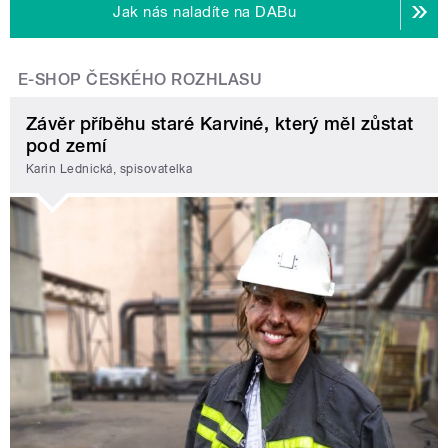
Jak nás naladíte na DABu
E-SHOP ČESKÉHO ROZHLASU
Závěr příběhu staré Karviné, který měl zůstat
pod zemí
Karin Lednická, spisovatelka