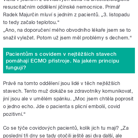
resuscitačním oddělení jičínské nemocnice. Primář
Radek Majurčin mluví s jedním z pacientů. „3. listopadu
to tedy začalo teplotou.“
„Ano, na doporučení mého obvodního lékaře jsem se to
snažil vyležet. Potom už jsem měl problémy s dechem.
“
Pacientům s covidem v nejtěžších stavech
pomáhají ECMO přístroje. Na jakém principu
fungují?
Právě na tomto oddělení jsou lidé v těch nejtěžších
stavech. Tento muž dokáže se zdravotníky komunikovat,
jiní jsou ale v umělém spánku. „Moc jsem chtěla poprosit
o jedno echo. Jde o pacienta s plicní embolií, covid
pozitivní.
“
Co se týče covidových pacientů, kolik jich tu mají? „Za
poslední tři dny se tady otočili ještě asi dva další, ale