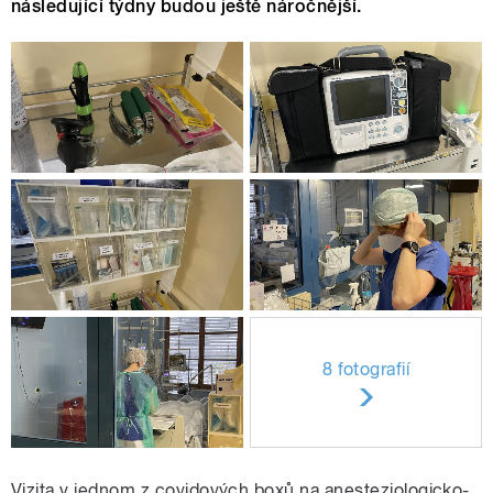
následující týdny budou ještě náročnější.
8 fotografií
Vizita v jednom z covidových boxů na anesteziologicko-