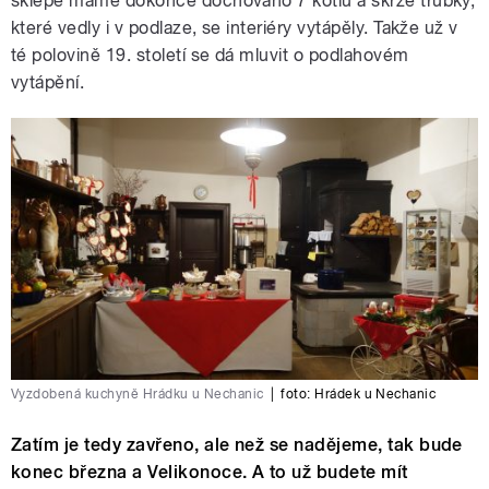
sklepě máme dokonce dochováno 7 kotlů a skrze trubky,
které vedly i v podlaze, se interiéry vytápěly. Takže už v
té polovině 19. století se dá mluvit o podlahovém
vytápění.
Vyzdobená kuchyně Hrádku u Nechanic
|
foto: Hrádek u Nechanic
Zatím je tedy zavřeno, ale než se nadějeme, tak bude
konec března a Velikonoce. A to už budete mít