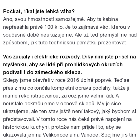
Počkat, říkal jste lehká váha?
Ano, svou hmostností samozřejmě. Aby ta kabina
nepřesáhla právě 100 kilo. Je to zajímavá věc, kterou v
současné době neukazujeme. Ale už teď přemýšlíme nad
způsobem, jak tuto technickou památku prezentovat.
Vás zaujaly i elektrické rozvody. Díky nim jste přišel na
myšlenku, aby se lidé při prohlídkových okruzích
podívali i do zámeckého sklepa.
Sklepy jsme otevřeli v roce 2016 úplně poprvé. Teď se
přes zimu dokončila kompletní oprava podlahy, takže ji
máme rekonstruovanou, za což jsme velmi rádi. A
neustále pokračujeme v obnově sklepů. My je sice
ukazujeme, ale ten stav ještě není takový, jaký bychom si
představovali. V tomto roce nás čeká právě napojení na
historickou kuchyni, protože nám příjde líto, aby se
ukazovala jen na Velikonoce a na Vánoce. Spojíme ji s tím