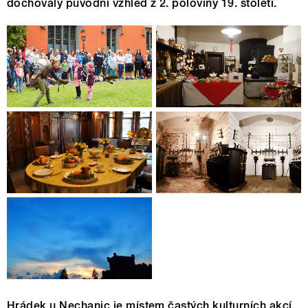
dochovaly původní vzhled z 2. poloviny 19. století.
Hrádek u Nechanic je místem častých kulturních akcí,