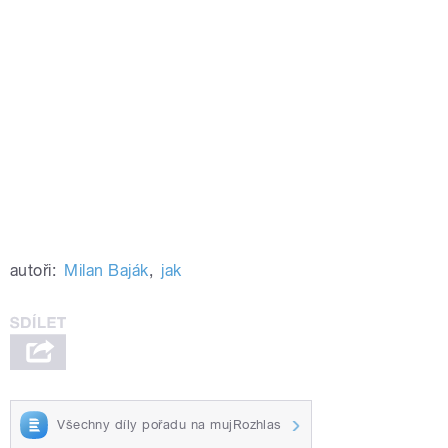
autoři:
Milan Baják
,
jak
Všechny díly pořadu na mujRozhlas