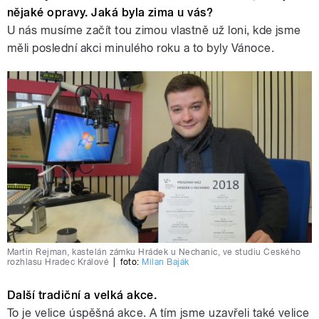
nějaké opravy. Jaká byla zima u vás?
U nás musíme začít tou zimou vlastně už loni, kde jsme
měli poslední akci minulého roku a to byly Vánoce.
Martin Rejman, kastelán zámku Hrádek u Nechanic, ve studiu Českého
rozhlasu Hradec Králové
|
foto:
Milan Baják
Další tradiční a velká akce.
To je velice úspěšná akce. A tím jsme uzavřeli také velice