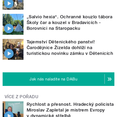
„Salvio hexia“. Ochranné kouzlo tábora
Školy čar a kouzel v Bradavicích -
Borovnici na Staropacku
Tajemství Dětenického panství!
Čarodějnice Žizelda dohlíží na
turistickou novinku zámku v Dětenicích
Jak nás naladíte na DABu
VÍCE Z POŘADU
Rychlost a přesnost. Hradecký policista
Miroslav Zapletal je mistrem Evropy
v dynamické střelbě