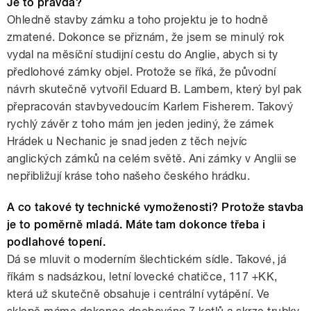
Je to pravda?
Ohledně stavby zámku a toho projektu je to hodně
zmatené. Dokonce se přiznám, že jsem se minulý rok
vydal na měsíční studijní cestu do Anglie, abych si ty
předlohové zámky objel. Protože se říká, že původní
návrh skutečně vytvořil Eduard B. Lambem, který byl pak
přepracován stavbyvedoucím Karlem Fisherem. Takový
rychlý závěr z toho mám jen jeden jediný, že zámek
Hrádek u Nechanic je snad jeden z těch nejvíc
anglických zámků na celém světě. Ani zámky v Anglii se
nepřibližují kráse toho našeho českého hrádku.
A co takové ty technické vymoženosti? Protože stavba
je to poměrně mladá. Máte tam dokonce třeba i
podlahové topení.
Dá se mluvit o moderním šlechtickém sídle. Takové, já
říkám s nadsázkou, letní lovecké chatičce, 117 +KK,
která už skutečně obsahuje i centrální vytápění. Ve