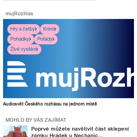
mujRozhlas
Hry a četby
Krimi
Pohádky
Pořady
Živé vysílání
Audiosvět Českého rozhlasu na jednom místě
MOHLO BY VÁS ZAJÍMAT
Poprvé můžete navštívit část sklepení
zámku Hrádek u Nechanic...