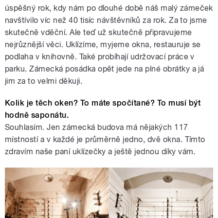
úspěšný rok, kdy nám po dlouhé době náš malý zámeček
navštívilo víc než 40 tisíc návštěvníků za rok. Za to jsme
skutečně vděční. Ale teď už skutečně připravujeme
nejrůznější věci. Uklízíme, myjeme okna, restauruje se
podlaha v knihovně. Také probíhají udržovací práce v
parku. Zámecká posádka opět jede na plné obrátky a já
jim za to velmi děkuji.
Kolik je těch oken? To máte spočítané? To musí být
hodně saponátu.
Souhlasím. Jen zámecká budova má nějakých 117
místností a v každé je průměrně jedno, dvě okna. Tímto
zdravím naše paní uklízečky a ještě jednou díky vám.