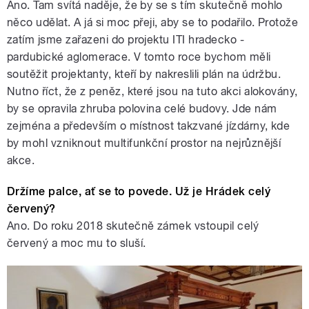
Ano. Tam svítá naděje, že by se s tím skutečně mohlo
něco udělat. A já si moc přeji, aby se to podařilo. Protože
zatím jsme zařazeni do projektu ITI hradecko -
pardubické aglomerace. V tomto roce bychom měli
soutěžit projektanty, kteří by nakreslili plán na údržbu.
Nutno říct, že z peněz, které jsou na tuto akci alokovány,
by se opravila zhruba polovina celé budovy. Jde nám
zejména a především o místnost takzvané jízdárny, kde
by mohl vzniknout multifunkční prostor na nejrůznější
akce.
Držíme palce, ať se to povede. Už je Hrádek celý
červený?
Ano. Do roku 2018 skutečně zámek vstoupil celý
červený a moc mu to sluší.