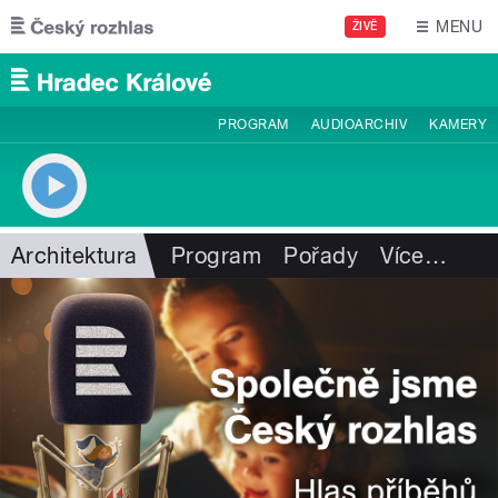
Přejít k hlavnímu obsahu
MENU
ŽIVĚ
PROGRAM
AUDIOARCHIV
KAMERY
Architektura
Program
Pořady
Více
…