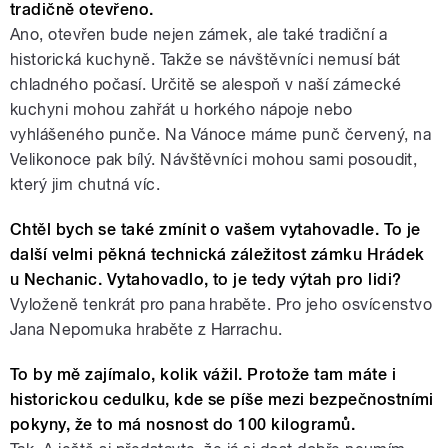
tradičně otevřeno.
Ano, otevřen bude nejen zámek, ale také tradiční a
historická kuchyně. Takže se návštěvníci nemusí bát
chladného počasí. Určitě se alespoň v naší zámecké
kuchyni mohou zahřát u horkého nápoje nebo
vyhlášeného punče. Na Vánoce máme punč červený, na
Velikonoce pak bílý. Návštěvníci mohou sami posoudit,
který jim chutná víc.
Chtěl bych se také zmínit o vašem vytahovadle. To je
další velmi pěkná technická záležitost zámku Hrádek
u Nechanic. Vytahovadlo, to je tedy výtah pro lidi?
Vyloženě tenkrát pro pana hraběte. Pro jeho osvícenstvo
Jana Nepomuka hraběte z Harrachu.
To by mě zajímalo, kolik vážil. Protože tam máte i
historickou cedulku, kde se píše mezi bezpečnostními
pokyny, že to má nosnost do 100 kilogramů.