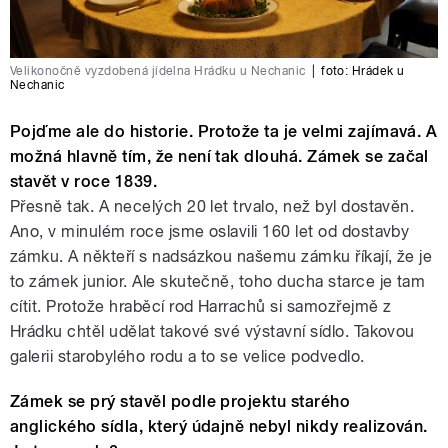
Velikonočně vyzdobená jídelna Hrádku u Nechanic
|
foto: Hrádek u
Nechanic
Pojďme ale do historie. Protože ta je velmi zajímavá. A
možná hlavně tím, že není tak dlouhá. Zámek se začal
stavět v roce 1839.
Přesně tak. A necelých 20 let trvalo, než byl dostavěn.
Ano, v minulém roce jsme oslavili 160 let od dostavby
zámku. A někteří s nadsázkou našemu zámku říkají, že je
to zámek junior. Ale skutečně, toho ducha starce je tam
cítit. Protože hraběcí rod Harrachů si samozřejmě z
Hrádku chtěl udělat takové své výstavní sídlo. Takovou
galerii starobylého rodu a to se velice podvedlo.
Zámek se prý stavěl podle projektu starého
anglického sídla, který údajně nebyl nikdy realizován.