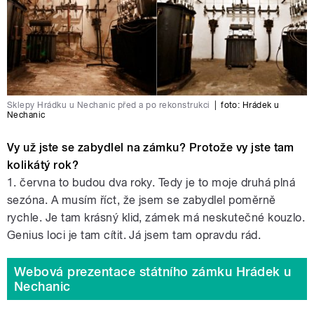
Sklepy Hrádku u Nechanic před a po rekonstrukci
|
foto: Hrádek u
Nechanic
Vy už jste se zabydlel na zámku? Protože vy jste tam
kolikátý rok?
1. června to budou dva roky. Tedy je to moje druhá plná
sezóna. A musím říct, že jsem se zabydlel poměrně
rychle. Je tam krásný klid, zámek má neskutečné kouzlo.
Genius loci je tam cítit. Já jsem tam opravdu rád.
Webová prezentace státního zámku Hrádek u
Nechanic