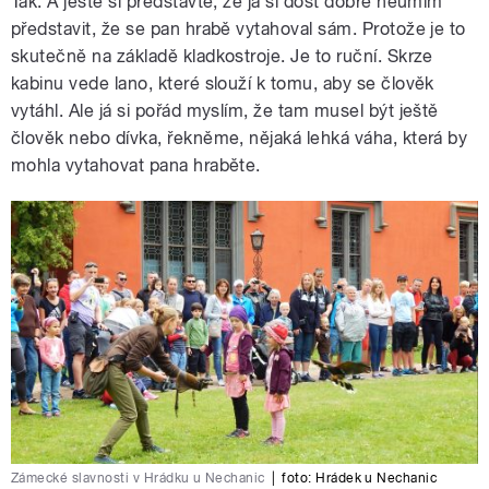
Tak. A ještě si představte, že já si dost dobře neumím
představit, že se pan hrabě vytahoval sám. Protože je to
skutečně na základě kladkostroje. Je to ruční. Skrze
kabinu vede lano, které slouží k tomu, aby se člověk
vytáhl. Ale já si pořád myslím, že tam musel být ještě
člověk nebo dívka, řekněme, nějaká lehká váha, která by
mohla vytahovat pana hraběte.
Zámecké slavnosti v Hrádku u Nechanic
|
foto: Hrádek u Nechanic