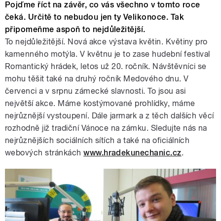
Pojďme říct na závěr, co vás všechno v tomto roce
čeká. Určitě to nebudou jen ty Velikonoce. Tak
připomeňme aspoň to nejdůležitější.
To nejdůležitější. Nová akce výstava květin. Květiny pro
kamenného motýla. V květnu je to zase hudební festival
Romantický hrádek, letos už 20. ročník. Návštěvníci se
mohu těšit také na druhý ročník Medového dnu. V
červenci a v srpnu zámecké slavnosti. To jsou asi
největší akce. Máme kostýmované prohlídky, máme
nejrůznější vystoupení. Dále jarmark a z těch dalších věcí
rozhodně již tradiční Vánoce na zámku. Sledujte nás na
nejrůznějších sociálních sítích a také na oficiálních
webových stránkách
www.hradekunechanic.cz
.