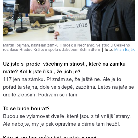
Martin Rejman, kastelán zámku Hrádek u Nechanic, ve studiu Českého
rozhlasu Hradec Králové spolu s Jakubem Schmidtem
|
foto:
Milan Baják
Už jste si prošel všechny místnosti, které na zámku
máte? Kolik jste říkal, že jich je?
117 jen na zámku. Přiznám se, že ještě ne. Ale je to
pořád ta stejná, dole ve sklepě, zazděná. Letos na jaře se
určitě zlepším. Podívám se i tam.
To se bude bourat?
Budou se vylamovat dveře, které jsou z té vnější strany.
Ale nebojte, my je pak opravíme a dáme tam hezčí.
Kdo ví, co tam může být za překvapení.