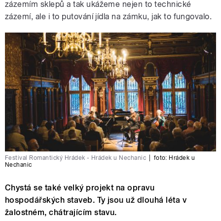
zázemím sklepů a tak ukážeme nejen to technické
zázemí, ale i to putování jídla na zámku, jak to fungovalo.
Festival Romantický Hrádek - Hrádek u Nechanic
|
foto: Hrádek u
Nechanic
Chystá se také velký projekt na opravu
hospodářských staveb. Ty jsou už dlouhá léta v
žalostném, chátrajícím stavu.