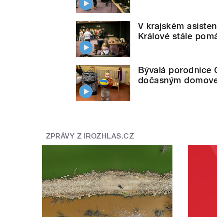
V krajském asiste
Králové stále pomá
Bývalá porodnice 
dočasným domovem 
ZPRÁVY Z IROZHLAS.CZ