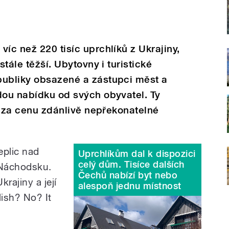
íc než 220 tisíc uprchlíků z Ukrajiny,
stále těžší. Ubytovny i turistické
publiky obsazené a zástupci měst a
dou nabídku od svých obyvatel. Ty
 i za cenu zdánlivě nepřekonatelné
eplic nad
Uprchlíkům dal k dispozici
celý dům. Tisíce dalších
 Náchodsku.
Čechů nabízí byt nebo
rajiny a její
alespoň jednu místnost
ish? No? It