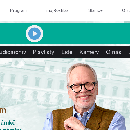
Program
mujRozhlas
Stanice
O r
udioarchiv
Playlisty
Lidé
Kamery
O nás