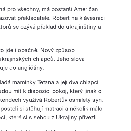
čná pro všechny, má postarší Američan
zovat překladatele. Robert na klávesnici
ktorů se ozývá překlad do ukrajinštiny a
to jde i opačně. Nový způsob
ukrajinských chlapců. Jeho slova
je do angličtiny.
ladá maminky Teťana a její dva chlapci
udou mít k dispozici pokoj, který jinak o
íkendech využívá Robertův osmiletý syn.
 posteli si stěhují matraci a několik málo
cí, které si s sebou z Ukrajiny přivezli.