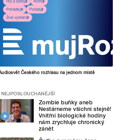
Hry a četby
Krimi
Pohádky
Pořady
Živé vysílání
Audiosvět Českého rozhlasu na jednom místě
NEJPOSLOUCHANĚJŠÍ
Zombie buňky aneb
Nestárneme všichni stejně!
Vnitřní biologické hodiny
nám zrychluje chronický
zánět