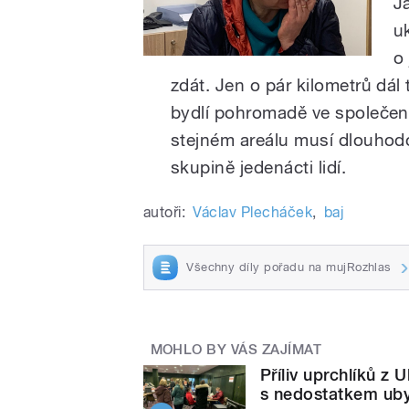
J
u
o
zdát. Jen o pár kilometrů dál 
bydlí pohromadě ve společen
stejném areálu musí dlouhodo
skupině jedenácti lidí.
autoři:
Václav Plecháček
,
baj
Všechny díly pořadu na mujRozhlas
MOHLO BY VÁS ZAJÍMAT
Příliv uprchlíků z 
s nedostatkem uby