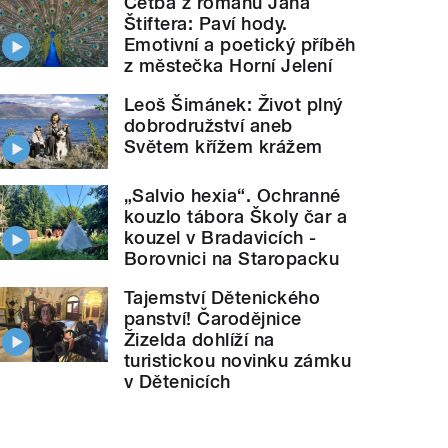
Četba z románu Jana
Štiftera: Paví hody.
Emotivní a poetický příběh
z městečka Horní Jelení
Leoš Šimánek: Život plný
dobrodružství aneb
Světem křížem krážem
„Salvio hexia“. Ochranné
kouzlo tábora Školy čar a
kouzel v Bradavicích -
Borovnici na Staropacku
Tajemství Dětenického
panství! Čarodějnice
Žizelda dohlíží na
turistickou novinku zámku
v Dětenicích