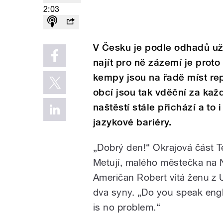
2:03
V Česku je podle odhadů už v
najít pro ně zázemí je proto 
kempy jsou na řadě míst re
obcí jsou tak vděční za kaž
naštěstí stále přichází a to
jazykové bariéry.
„Dobrý den!“ Okrajová část T
Metují, malého městečka na
Američan Robert vítá ženu z Uk
dva syny. „Do you speak engl
is no problem.
“