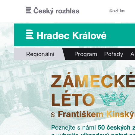
Přejít k hlavnímu obsahu
iRozhlas
Regionální
Program
Pořady
A