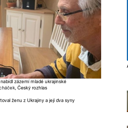
 nabídl zázemí mladé ukrajinské
echáček
, Český rozhlas
val ženu z Ukrajiny a její dva syny