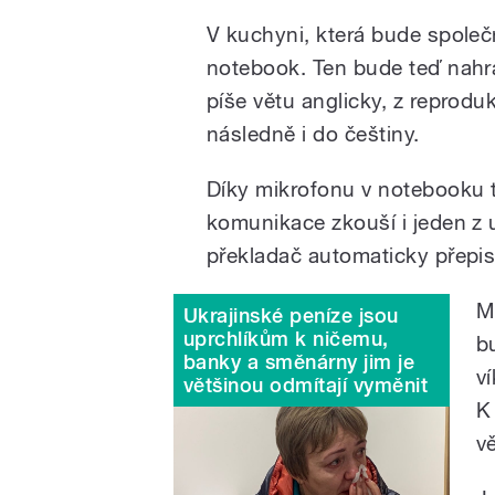
V kuchyni, která bude spole
notebook. Ten bude teď nahra
píše větu anglicky, z reprodu
následně i do češtiny.
Díky mikrofonu v notebooku 
komunikace zkouší i jeden z 
překladač automaticky přepisu
M
Ukrajinské peníze jsou
uprchlíkům k ničemu,
b
banky a směnárny jim je
v
většinou odmítají vyměnit
K
vě