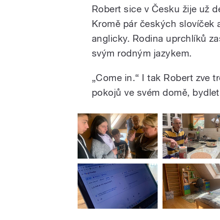
Robert sice v Česku žije už de
Kromě pár českých slovíček 
anglicky. Rodina uprchlíků za
svým rodným jazykem.
„Come in.
“
I tak Robert zve t
pokojů ve svém domě, bydlet