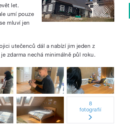
vět let.
ale umí pouze
se mluví jen
rojici utečenců dál a nabízí jim jeden z
 je zdarma nechá minimálně půl roku.
8
fotografií