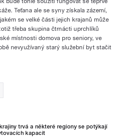
ak bude tohle soužití fungovat se teprve
káže. Teťana ale se syny získala zázemí,
 jakém se velké části jejich krajanů může
totiž třeba skupina čtrnácti uprchlíků
ské místnosti domova pro seniory, ve
bě nevyužívaný starý služební byt stačit
Ukrajiny trvá a některé regiony se potýkají
tovacích kapacit