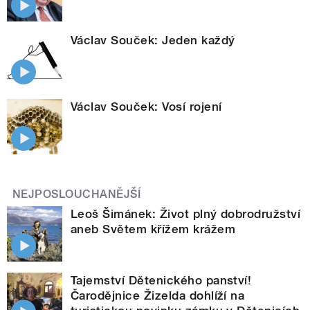
Václav Souček: Jeden každý
Václav Souček: Vosí rojení
NEJPOSLOUCHANĚJŠÍ
Leoš Šimánek: Život plný dobrodružství
aneb Světem křížem krážem
Tajemství Dětenického panství!
Čarodějnice Žizelda dohlíží na