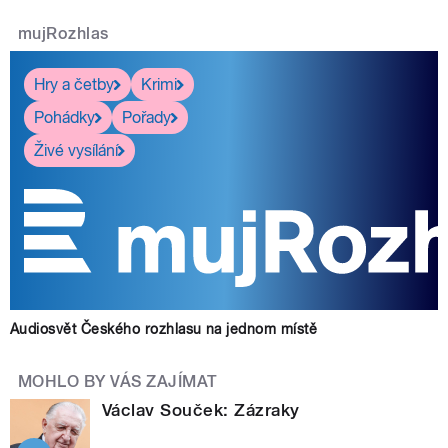
mujRozhlas
Hry a četby
Krimi
Pohádky
Pořady
Živé vysílání
Audiosvět Českého rozhlasu na jednom místě
MOHLO BY VÁS ZAJÍMAT
Václav Souček: Zázraky