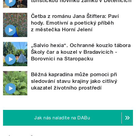
turistickou novinku zámku v Dětenicích
Četba z románu Jana Štiftera: Paví
hody. Emotivní a poetický příběh
z městečka Horní Jelení
„Salvio hexia“. Ochranné kouzlo tábora
Školy čar a kouzel v Bradavicích -
Borovnici na Staropacku
Běžná kapradina může pomoci při
sledování stavu krajiny jako citlivý
ukazatel životního prostředí
Jak nás naladíte na DABu