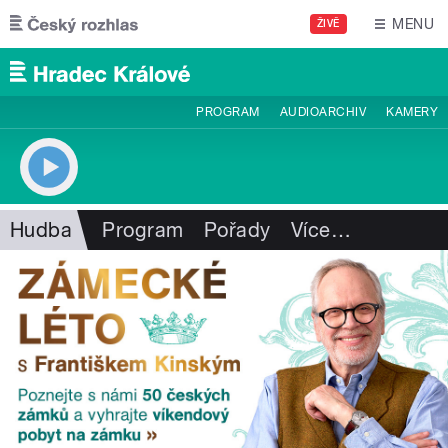
Přejít k hlavnímu obsahu
MENU
ŽIVĚ
PROGRAM
AUDIOARCHIV
KAMERY
Hudba
Program
Pořady
Více
…