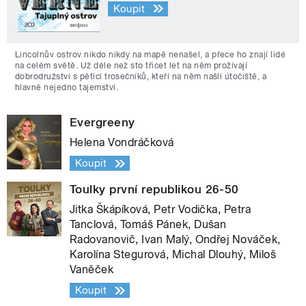
Koupit
Lincolnův ostrov nikdo nikdy na mapě nenašel, a přece ho znají lidé
na celém světě. Už déle než sto třicet let na něm prožívají
dobrodružství s pěticí trosečníků, kteří na něm našli útočiště, a
hlavně nejedno tajemství.
Evergreeny
Helena Vondráčková
Koupit
Toulky první republikou 26-50
Jitka Škápíková, Petr Vodička, Petra
Tanclová, Tomáš Pánek, Dušan
Radovanovič, Ivan Malý, Ondřej Nováček,
Karolína Stegurová, Michal Dlouhý, Miloš
Vaněček
Koupit