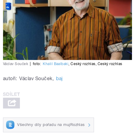
Václav Souček
|
foto:
Khalil Baalbaki
,
Český rozhlas
,
Český rozhlas
autoři:
Václav Souček
,
baj
Všechny díly pořadu na mujRozhlas