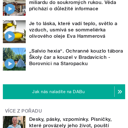
miliardu do soukromých rukou. Věda
přichází o důležité informace
Je to láska, které vadí teplo, světlo a
vzduch, usmívá se sommeliérka
olivového oleje Eva Hammerová
„Salvio hexia“. Ochranné kouzlo tábora
Školy čar a kouzel v Bradavicích -
Borovnici na Staropacku
Jak nás naladíte na DABu
VÍCE Z POŘADU
Desky, pásky, vzpomínky. Písničky,
které provázely jeho život, pouští