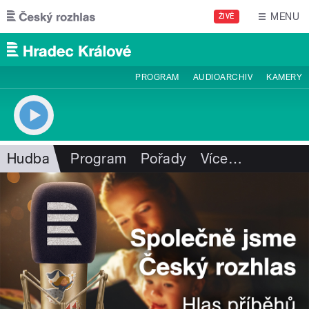
Přejít k hlavnímu obsahu
MENU
ŽIVĚ
PROGRAM
AUDIOARCHIV
KAMERY
Hudba
Program
Pořady
Více
…