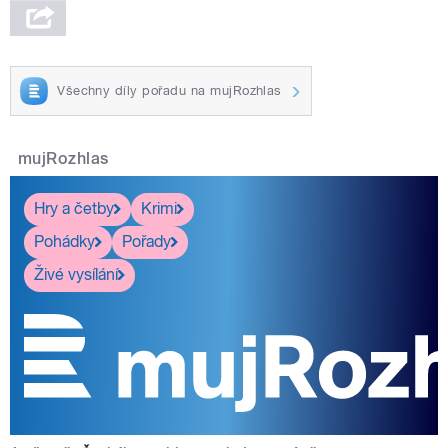
Všechny díly pořadu na mujRozhlas
mujRozhlas
Hry a četby
Krimi
Pohádky
Pořady
Živé vysílání