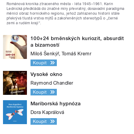
Románová kronika ztraceného města - léta 1945–1961. Karin
Lednická předkládá do značné míry převratný, dosavadní paradigma
měnící obraz hornického regionu, jehož zahlazenou historii stále
překrývá tlustá vrstva mýtů a zakořeněných stereotypů o „černé
zemi a rudém kraji“.
100+24 brněnských kuriozit, absurdit
a bizarností
Miloš Šenkýř, Tomáš Kremr
Koupit
Vysoké okno
Raymond Chandler
Koupit
Mariborská hypnóza
Dora Kaprálová
Koupit