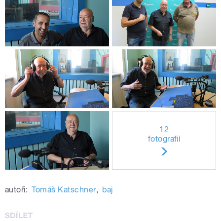
12
fotografií
autoři:
Tomáš Katschner
,
baj