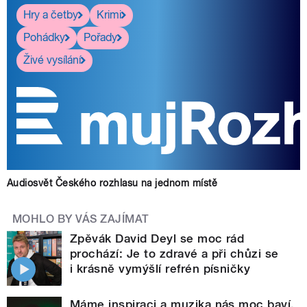
Hry a četby
Krimi
Pohádky
Pořady
Živé vysílání
Audiosvět Českého rozhlasu na jednom místě
MOHLO BY VÁS ZAJÍMAT
Zpěvák David Deyl se moc rád
prochází: Je to zdravé a při chůzi se
i krásně vymýšlí refrén písničky
Máme inspiraci a muzika nás moc baví.