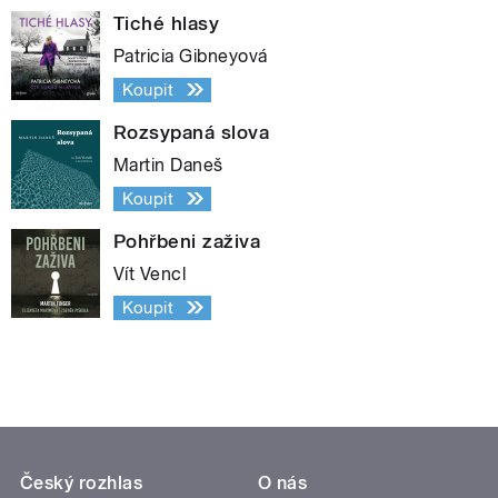
Tiché hlasy
Patricia Gibneyová
Koupit
Rozsypaná slova
Martin Daneš
Koupit
Pohřbeni zaživa
Vít Vencl
Koupit
Český rozhlas
O nás