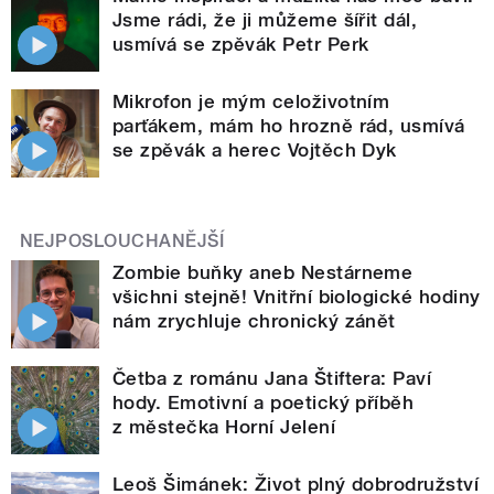
Jsme rádi, že ji můžeme šířit dál,
usmívá se zpěvák Petr Perk
Mikrofon je mým celoživotním
parťákem, mám ho hrozně rád, usmívá
se zpěvák a herec Vojtěch Dyk
NEJPOSLOUCHANĚJŠÍ
Zombie buňky aneb Nestárneme
všichni stejně! Vnitřní biologické hodiny
nám zrychluje chronický zánět
Četba z románu Jana Štiftera: Paví
hody. Emotivní a poetický příběh
z městečka Horní Jelení
Leoš Šimánek: Život plný dobrodružství