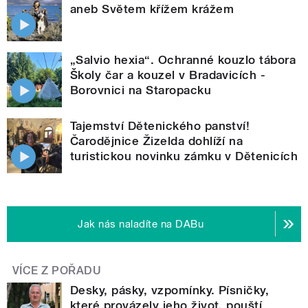
aneb Světem křížem krážem
„Salvio hexia“. Ochranné kouzlo tábora
Školy čar a kouzel v Bradavicích -
Borovnici na Staropacku
Tajemství Dětenického panství!
Čarodějnice Žizelda dohlíží na
turistickou novinku zámku v Dětenicích
Jak nás naladíte na DABu
VÍCE Z POŘADU
Desky, pásky, vzpomínky. Písničky,
které provázely jeho život, pouští