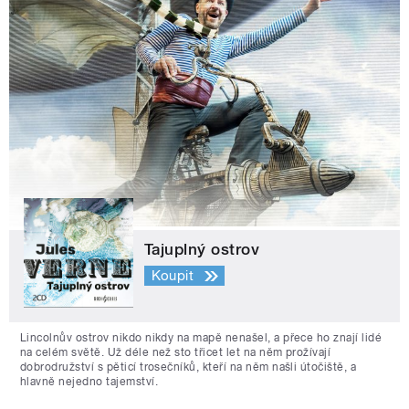
Tajuplný ostrov
Koupit
Lincolnův ostrov nikdo nikdy na mapě nenašel, a přece ho znají lidé
na celém světě. Už déle než sto třicet let na něm prožívají
dobrodružství s pěticí trosečníků, kteří na něm našli útočiště, a
hlavně nejedno tajemství.