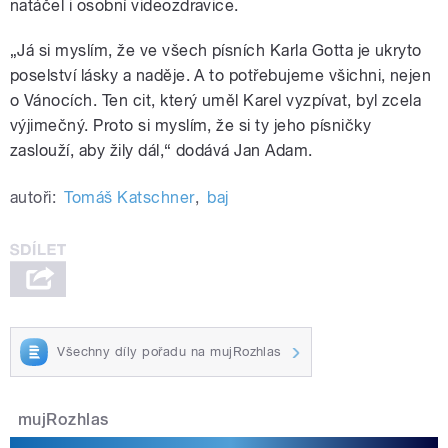
natáčel i osobní videozdravice.
„
Já si myslím, že ve všech písních Karla Gotta je ukryto
poselství lásky a naděje. A to potřebujeme všichni, nejen
o Vánocích. Ten cit, který uměl Karel vyzpívat, byl zcela
výjimečný. Proto si myslím, že si ty jeho písničky
zaslouží, aby žily dál,“ dodává Jan Adam.
autoři:
Tomáš Katschner
,
baj
Všechny díly pořadu na mujRozhlas
mujRozhlas