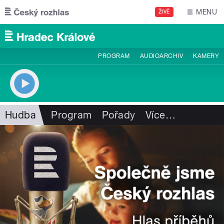
Přejít k hlavnímu obsahu
MENU
ŽIVĚ
PROGRAM
AUDIOARCHIV
KAMERY
Hudba
Program
Pořady
Více
…