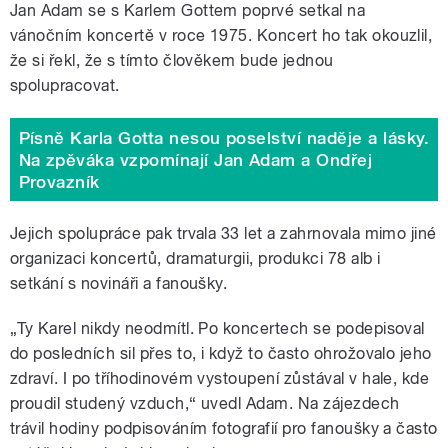
Jan Adam se s Karlem Gottem poprvé setkal na
vánočním koncertě v roce 1975. Koncert ho tak okouzlil,
že si řekl, že s tímto člověkem bude jednou
spolupracovat.
Písně Karla Gotta nesou poselství naděje a lásky.
Na zpěváka vzpomínají Jan Adam a Ondřej
Provazník
Jejich spolupráce pak trvala 33 let a zahrnovala mimo jiné
organizaci koncertů, dramaturgii, produkci 78 alb i
setkání s novináři a fanoušky.
„Ty Karel nikdy neodmítl. Po koncertech se podepisoval
do posledních sil přes to, i když to často ohrožovalo jeho
zdraví. I po tříhodinovém vystoupení zůstával v hale, kde
proudil studený vzduch,“ uvedl Adam. Na zájezdech
trávil hodiny podpisováním fotografií pro fanoušky a často