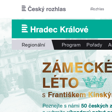
Přejít k hlavnímu obsahu
iRozhlas
Regionální
Program
Pořady
A