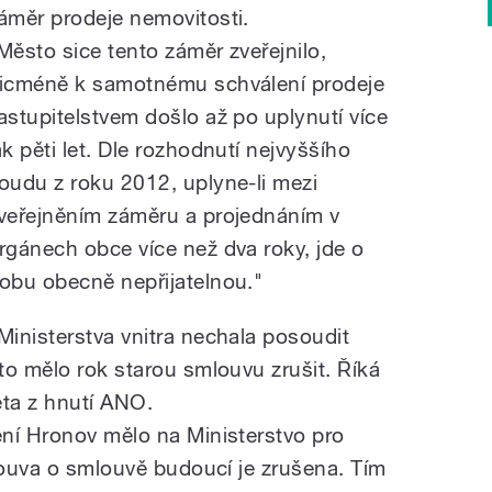
áměr prodeje nemovitosti.
Město sice tento záměr zveřejnilo,
icméně k samotnému schválení prodeje
astupitelstvem došlo až po uplynutí více
ak pěti let. Dle rozhodnutí nejvyššího
oudu z roku 2012, uplyne-li mezi
veřejněním záměru a projednáním v
rgánech obce více než dva roky, jde o
obu obecně nepřijatelnou."
inisterstva vnitra nechala posoudit
to mělo rok starou smlouvu zrušit. Říká
eta z hnutí ANO.
ní Hronov mělo na Ministerstvo pro
mlouva o smlouvě budoucí je zrušena. Tím