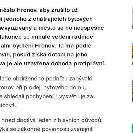
 město Hronov, aby zrušilo už
i jednoho z chátrajících bytových
nevyužívaný a město se ho neúspěšně
 Nakonec se minulé vedení radnice
ální bydlení Hronov. Ta má podle
íli, pokud získá dotaci na jeho
va je ale uzavřená dohoda protiprávní.
ákladě obdrženého podnětu zabývalo
onov při prodeji bytového domu,
 shledali pochybení," vysvětluje za
nicová.
 hned dodává jeden z hlavních důvodů.
ýká se zákonné povinnosti zveřejnit