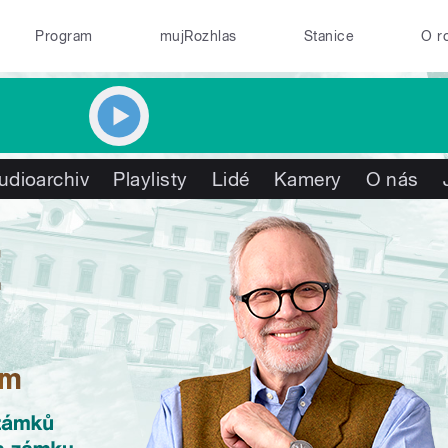
Program
mujRozhlas
Stanice
O r
udioarchiv
Playlisty
Lidé
Kamery
O nás