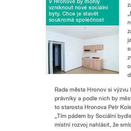
V Hronově by mohly
z
vzniknout nové sociální
„
byty. Chce je stavět
soukromá společnost
n
z
j
s
z
o
d
Rada města Hronov si výzvu M
právníky a podle nich by měs
to starosta Hronova Petr Kol
„Tím pádem by Sociální bydle
místní rozvoj nahlásit, že s