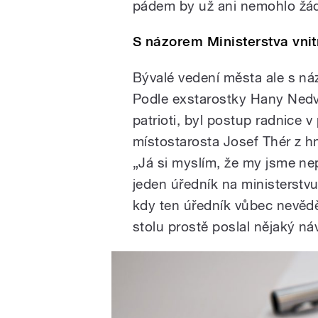
pádem by už ani nemohlo žád
S názorem Ministerstva vni
Bývalé vedení města ale s ná
Podle exstarostky Hany Nedvě
patrioti, byl postup radnice v
místostarosta Josef Thér z h
„Já si myslím, že my jsme ne
jeden úředník na ministerstvu
kdy ten úředník vůbec nevěděl
stolu prostě poslal nějaký ná