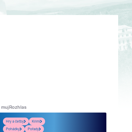
mujRozhlas
Hry a četby
Krimi
Pohádky
Pořady