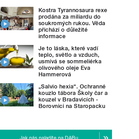
Kostra Tyrannosaura rexe
prodána za miliardu do
soukromých rukou. Věda
přichází o důležité
informace
Je to láska, které vadí
teplo, světlo a vzduch,
usmívá se sommeliérka
olivového oleje Eva
Hammerová
„Salvio hexia“. Ochranné
kouzlo tábora Školy čar a
kouzel v Bradavicích -
Borovnici na Staropacku
Jak nás naladíte na DABu