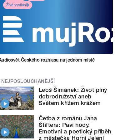
Živé vysílání
Audiosvět Českého rozhlasu na jednom místě
NEJPOSLOUCHANĚJŠÍ
Leoš Šimánek: Život plný
dobrodružství aneb
Světem křížem krážem
Četba z románu Jana
Štiftera: Paví hody.
Emotivní a poetický příběh
z městečka Horní Jelení