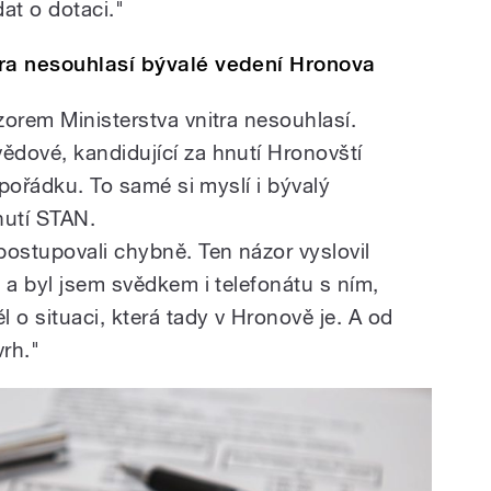
at o dotaci."
tra nesouhlasí bývalé vedení Hronova
zorem Ministerstva vnitra nesouhlasí.
dové, kandidující za hnutí Hronovští
 pořádku. To samé si myslí i bývalý
nutí STAN.
postupovali chybně. Ten názor vyslovil
 a byl jsem svědkem i telefonátu s ním,
 o situaci, která tady v Hronově je. A od
vrh."