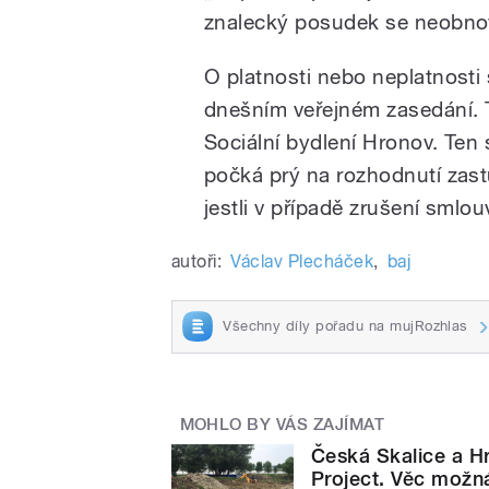
znalecký posudek se neobno
O platnosti nebo neplatnosti
dnešním veřejném zasedání. T
Sociální bydlení Hronov. Ten
počká prý na rozhodnutí zast
jestli v případě zrušení sml
autoři:
Václav Plecháček
,
baj
Všechny díly pořadu na mujRozhlas
MOHLO BY VÁS ZAJÍMAT
Česká Skalice a Hr
Project. Věc možn