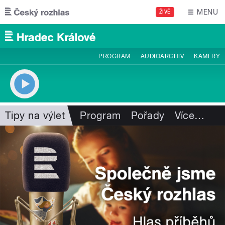
Přejít k hlavnímu obsahu
MENU
ŽIVĚ
PROGRAM
AUDIOARCHIV
KAMERY
Tipy na výlet
Program
Pořady
Více
…