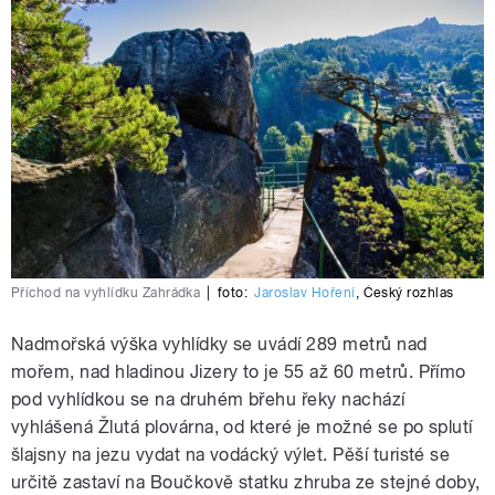
Příchod na vyhlídku Zahrádka
|
foto:
Jaroslav Hoření
,
Český rozhlas
Nadmořská výška vyhlídky se uvádí 289 metrů nad
mořem, nad hladinou Jizery to je 55 až 60 metrů. Přímo
pod vyhlídkou se na druhém břehu řeky nachází
vyhlášená Žlutá plovárna, od které je možné se po splutí
šlajsny na jezu vydat na vodácký výlet. Pěší turisté se
určitě zastaví na Boučkově statku zhruba ze stejné doby,