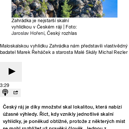
Zahrádka je nejstarší skalní
vyhlídkou v Českém ráji | Foto:
Jaroslav Hoření
, Český rozhlas
Maloskalskou vyhlídku Zahrádka nám představili vlastivědný
badatel Marek Řeháček a starosta Malé Skály Michal Rezler
3:29
Český ráj je díky množství skal lokalitou, která nabízí
úžasné výhledy. Říct, kdy vznikly jednotlivé skalní
vyhlídky, je poněkud obtížné, protože z některých míst
se mohl rozhlížet už pravěký člověk. Jednou z