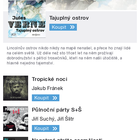
Tajuplný ostrov
Koupit
Lincolnův ostrov nikdo nikdy na mapě nenašel, a přece ho znají lidé
na celém světě. Už déle než sto třicet let na něm prožívají
dobrodružství s pěticí trosečníků, kteří na něm našli útočiště, a
hlavně nejedno tajemství.
Tropické noci
Jakub Fránek
Koupit
Půlnoční párty S+Š
Jiří Suchý, Jiří Šlitr
Koupit