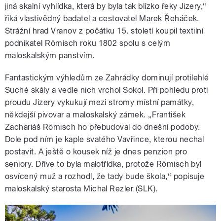
jiná skalní vyhlídka, která by byla tak blízko řeky Jizery,“
říká vlastivědný badatel a cestovatel Marek Řeháček.
Strážní hrad Vranov z počátku 15. století koupil textilní
podnikatel Römisch roku 1802 spolu s celým
maloskalským panstvím.
Fantastickým výhledům ze Zahrádky dominují protilehlé
Suché skály a vedle nich vrchol Sokol. Při pohledu proti
proudu Jizery vykukují mezi stromy místní památky,
někdejší pivovar a maloskalský zámek. „František
Zachariáš Römisch ho přebudoval do dnešní podoby.
Dole pod ním je kaple svatého Vavřince, kterou nechal
postavit. A ještě o kousek níž je dnes penzion pro
seniory. Dříve to byla malotřídka, protože Römisch byl
osvícený muž a rozhodl, že tady bude škola,“ popisuje
maloskalský starosta Michal Rezler (SLK).