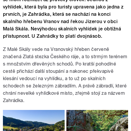
vyhlídek, která byla pro turisty upravena jako jedna z
prvních, je Zahrádka, která se nachází na konci
skalního hřebenu Vranov nad řekou Jizerou v obci
Malá Skála. Nevýhodou skalních vyhlídek je obtížná
přístupnost. U Zahrádky to platí dvojnásob.
Z Malé Skály vede na Vranovský hřeben červeně
značená Zlatá stezka Českého ráje, a to strmým terénem
s množstvím dřevěných schodů. Po kratší pohodlné
cestě přichází další stoupání a nakonec překvapivě
klesání vedoucí na vyhlídku, a to už po skalních
schodech se železným zábradlím. A právě zábradlí, které
chrání nevelké vyhlídkové místo, zřejmě stojí za názvem
Zahrádka.