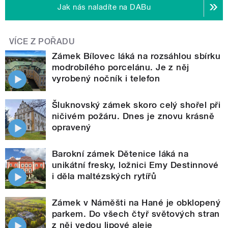
Jak nás naladíte na DABu
VÍCE Z POŘADU
Zámek Bílovec láká na rozsáhlou sbírku
modrobílého porcelánu. Je z něj
vyrobený nočník i telefon
Šluknovský zámek skoro celý shořel při
ničivém požáru. Dnes je znovu krásně
opravený
Barokní zámek Dětenice láká na
unikátní fresky, ložnici Emy Destinnové
i děla maltézských rytířů
Zámek v Náměšti na Hané je obklopený
parkem. Do všech čtyř světových stran
z něj vedou lipové aleje