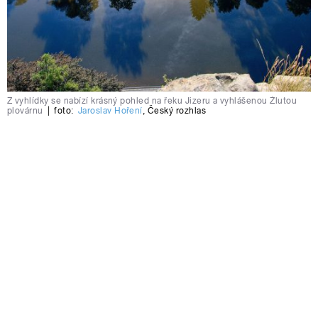
Z vyhlídky se nabízí krásný pohled na řeku Jizeru a vyhlášenou Žlutou
plovárnu
|
foto:
Jaroslav Hoření
,
Český rozhlas