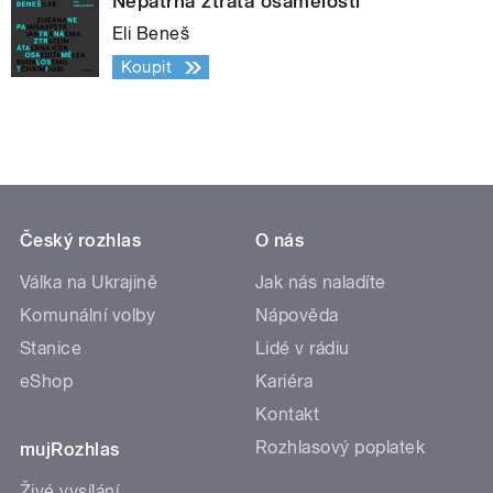
Nepatrná ztráta osamělosti
Eli Beneš
Koupit
Český rozhlas
O nás
Válka na Ukrajině
Jak nás naladíte
Komunální volby
Nápověda
Stanice
Lidé v rádiu
eShop
Kariéra
Kontakt
Rozhlasový poplatek
mujRozhlas
Živé vysílání