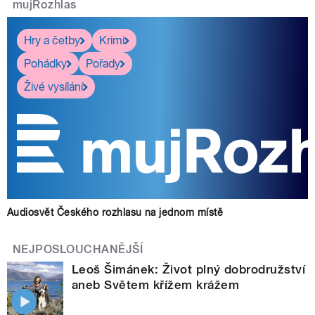
mujRozhlas
Hry a četby
Krimi
Pohádky
Pořady
Živé vysílání
Audiosvět Českého rozhlasu na jednom místě
NEJPOSLOUCHANĚJŠÍ
Leoš Šimánek: Život plný dobrodružství
aneb Světem křížem krážem