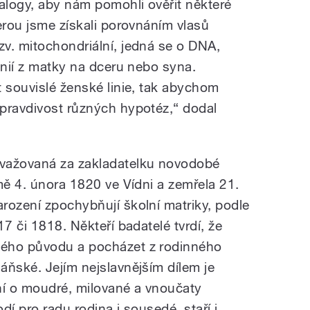
ealogy, aby nám pomohli ověřit některé
erou jsme získali porovnáním vlasů
v. mitochondriální, jedná se o DNA,
inií z matky na dceru nebo syna.
t souvislé ženské linie, tak abychom
pravdivost různých hypotéz,“ dodal
važovaná za zakladatelku novodobé
mě 4. února 1820 ve Vídni a zemřela 21.
rození zpochybňují školní matriky, podle
7 či 1818. Někteří badatelé tvrdí, že
kého původu a pocházet z rodinného
áňské. Jejím nejslavnějším dílem je
ní o moudré, milované a vnoučaty
dí pro radu rodina i sousedé, staří i