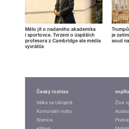
Mělo jít o nadaného akademika
Trumpův
i sportovce. Tvrzení o úspěších
je zatí
profesora z Cambridge ale média
soud na
vyvrátila
Český rozhlas
mujRo
Válka na Ukrajině
Živé v
Komunální volby
Audioa
Stanice
Podca
eShop
Mobiln