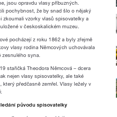
me, jsou opravdu vlasy příbuzných.
ili pochybnost, že by snad šlo o nějaký
i zkoumali vzorky vlasů spisovatelky a
u uložené v českoskalickém muzeu.
é pocházejí z roku 1862 a byly zřejmě
nkovy vlasy rodina Němcových uchovávala
 zesnulého syna.
19 stařičká Theodora Němcová – dcera
k nejen vlasy spisovatelky, ale také
, který předčasně zemřel. Vlasy ležely v
ý.
ledání původu spisovatelky