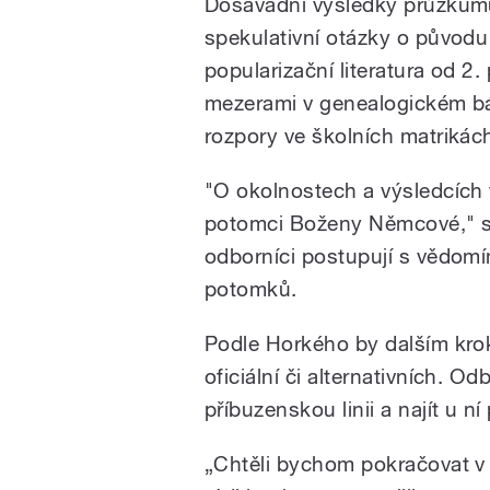
Dosavadní výsledky průzkumu
spekulativní otázky o původu
popularizační literatura od 2. 
mezerami v genealogickém bád
rozpory ve školních matrikác
"O okolnostech a výsledcích 
potomci Boženy Němcové," st
odborníci postupují s vědom
potomků.
Podle Horkého by dalším kroke
oficiální či alternativních. O
příbuzenskou linii a najít u 
„Chtěli bychom pokračovat v