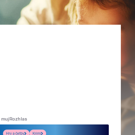
mujRozhlas
Hry a četby
Krimi