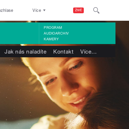
ozhlase
Více
ŽIVĚ
PROGRAM
AUDIOARCHIV
KAMERY
Jak nás naladíte
Kontakt
Více
…