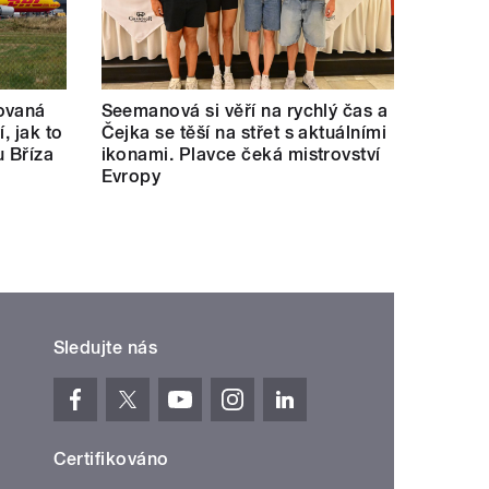
ovaná
Seemanová si věří na rychlý čas a
í, jak to
Čejka se těší na střet s aktuálními
u Bříza
ikonami. Plavce čeká mistrovství
Evropy
Sledujte nás
Certifikováno