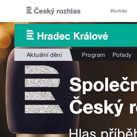
Přejít k hlavnímu obsahu
iRozhlas
Aktuální dění
Program
Pořady