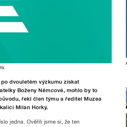
řík
 po dvouletém výzkumu získat
vatelky Boženy Němcové, mohlo by to
 původu, řekl člen týmu a ředitel Muzea
lici Milan Horký.
slo jedna. Ověřili jsme si, že ten