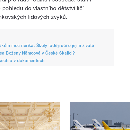
pohledu do vlastního dětství líčí
nkovských lidových zvyků.
ům moc neříká. Školy raději učí o jejím životě
ea Boženy Němcové v České Skalici?
sech a v dokumentech