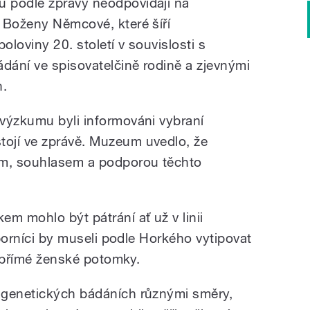
 podle zprávy neodpovídají na
 Boženy Němcové, které šíří
poloviny 20. století v souvislosti s
ání ve spisovatelčině rodině a zjevnými
h.
výzkumu byli informováni vybraní
ojí ve zprávě. Muzeum uvedlo, že
ím, souhlasem a podporou těchto
m mohlo být pátrání ať už v linii
dborníci by museli podle Horkého vytipovat
ní přímé ženské potomky.
 genetických bádáních různými směry,