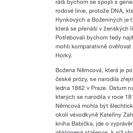
rádi bychom se spojili s gen
rodové linie, protože DNA, kt
Hynkových a Boženiných je tz
která se přenáší v ženských l
Potřebovali bychom tedy nají
mohli komparativně ověřovat 
Horký.
Božena Němcová, která je po
české prózy, se narodila zřej
ledna 1862 v Praze. Datum na
kterých se narodila v roce 181
Němcová mohla být šlechtic
okolí vévodkyně Kateřiny Zah
kniha Babička, jde o vyprávě
obklopené stařence, k níž cho