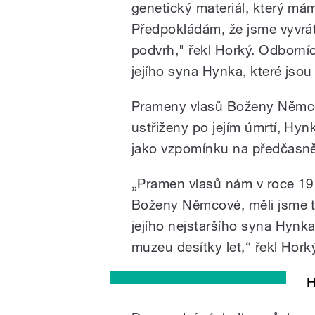
genetický materiál, který má
Předpokládám, že jsme vyvrát
podvrh," řekl Horký. Odborníc
jejího syna Hynka, které jso
Prameny vlasů Boženy Němcov
ustřiženy po jejím úmrtí, Hy
jako vzpomínku na předčasně
„Pramen vlasů nám v roce 19
Boženy Němcové, měli jsme ta
jejího nejstaršího syna Hynka
muzeu desítky let,“ řekl Hork
H