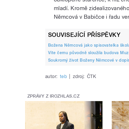
mladí. Kromě zidealizovaného 
Němcová v Babičce i řadu ve
SOUVISEJÍCÍ PŘÍSPĚVKY
Božena Němcová jako spisovatelka školák
Víte čemu původně sloužila budova Muz
Soukromý život Boženy Němcové v dopi
autor:
teb
|
zdroj:
ČTK
ZPRÁVY Z IROZHLAS.CZ