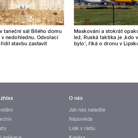
 taneční sál Bílého domu
Maskování a stokrát opak
m v nedohlednu. Odvolací
lež. Ruská taktika je ‚kdo v
řídil stavbu zastavit
bylo‘, říká o dronu v Lipsk
zhlas
O nás
ysílání
Jak nás naladíte
rchiv
Nápověda
sty
Lidé v rádiu
í aplikace
Kariéra