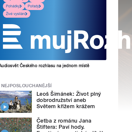
Pohádky
Pořady
Živé vysílání
Audiosvět Českého rozhlasu na jednom místě
NEJPOSLOUCHANĚJŠÍ
Leoš Šimánek: Život plný
dobrodružství aneb
Světem křížem krážem
Četba z románu Jana
Štiftera: Paví hody.