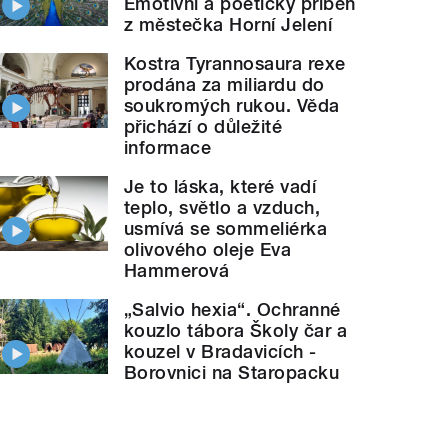
Emotivní a poetický příběh
z městečka Horní Jelení
Kostra Tyrannosaura rexe
prodána za miliardu do
soukromých rukou. Věda
přichází o důležité
informace
Je to láska, které vadí
teplo, světlo a vzduch,
usmívá se sommeliérka
olivového oleje Eva
Hammerová
„Salvio hexia“. Ochranné
kouzlo tábora Školy čar a
kouzel v Bradavicích -
Borovnici na Staropacku