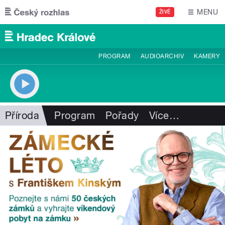
Přejít k hlavnímu obsahu
MENU
ŽIVĚ
PROGRAM
AUDIOARCHIV
KAMERY
Příroda
Program
Pořady
Více
…