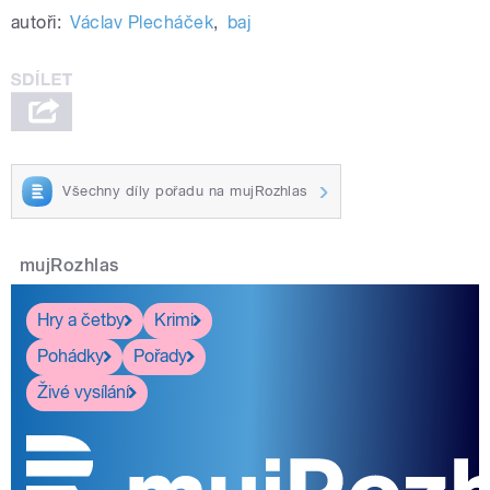
autoři:
Václav Plecháček
,
baj
Všechny díly pořadu na mujRozhlas
mujRozhlas
Hry a četby
Krimi
Pohádky
Pořady
Živé vysílání