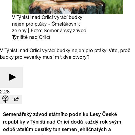
V Týništi nad Orlicí vyrábí budky
nejen pro ptáky - Čmelákovník
zelený | Foto: Semenářský závod
Týniště nad Orlicí
V Týništi nad Orlicí vyrábí budky nejen pro ptáky. Víte, proč
budky pro veverky musí mít dva otvory?
2:28
Semenářský závod státního podniku Lesy České
republiky v Týništi nad Orlicí dodá každý rok svým
odběratelům desítky tun semen jehličnatých a