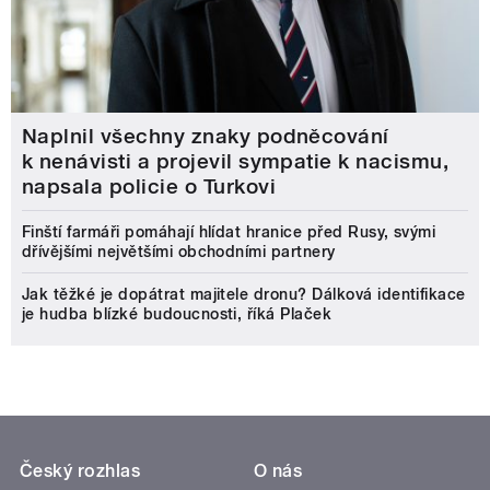
Naplnil všechny znaky podněcování
k nenávisti a projevil sympatie k nacismu,
napsala policie o Turkovi
Finští farmáři pomáhají hlídat hranice před Rusy, svými
dřívějšími největšími obchodními partnery
Jak těžké je dopátrat majitele dronu? Dálková identifikace
je hudba blízké budoucnosti, říká Plaček
Český rozhlas
O nás