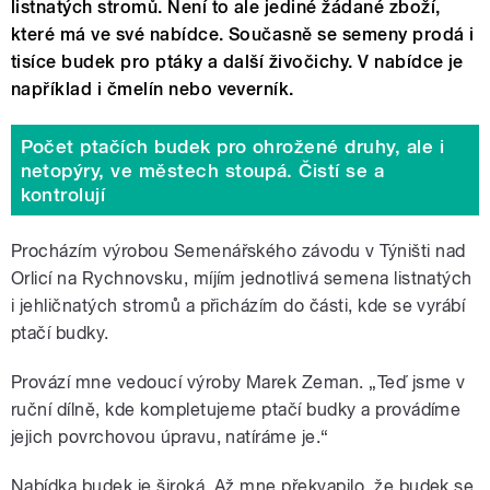
listnatých stromů. Není to ale jediné žádané zboží,
které má ve své nabídce. Současně se semeny prodá i
tisíce budek pro ptáky a další živočichy. V nabídce je
například i čmelín nebo veverník.
Počet ptačích budek pro ohrožené druhy, ale i
netopýry, ve městech stoupá. Čistí se a
kontrolují
Procházím výrobou Semenářského závodu v Týništi nad
Orlicí na Rychnovsku, míjím jednotlivá semena listnatých
i jehličnatých stromů a přicházím do části, kde se vyrábí
ptačí budky.
Provází mne vedoucí výroby Marek Zeman. „Teď jsme v
ruční dílně, kde kompletujeme ptačí budky a provádíme
jejich povrchovou úpravu, natíráme je.“
Nabídka budek je široká. Až mne překvapilo, že budek se