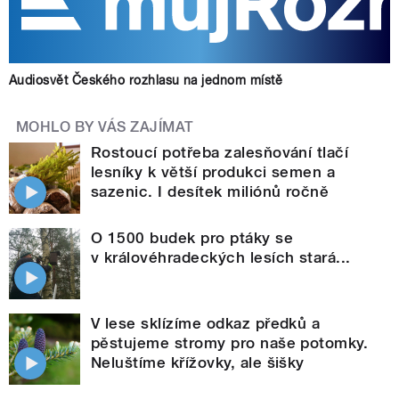
Audiosvět Českého rozhlasu na jednom místě
MOHLO BY VÁS ZAJÍMAT
Rostoucí potřeba zalesňování tlačí
lesníky k větší produkci semen a
sazenic. I desítek miliónů ročně
O 1500 budek pro ptáky se
v královéhradeckých lesích stará...
V lese sklízíme odkaz předků a
pěstujeme stromy pro naše potomky.
Neluštíme křížovky, ale šišky