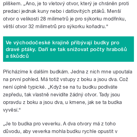
plíškem. „Ano, je to vletový otvor, který je chráněn proti
predaci jednak kuny nebo i datlovitých ptáků. Menší
otvor o velikosti 28 milimetrů je pro sýkorku modřinku,
větší otvor 32 milimetrů pro sýkorku koňadru.
“
Ve východočeské krajině přibývají budky pro
dravé ptáky. Daří se tak snižovat počty hrabošů
a škůdců
Přicházíme k dalším budkám. Jedna z nich mne upoutala
na první pohled. Má totiž vstupy z boku a jsou dva. Což
není úplně typické. „Když se na tu budku podíváte
zepředu, tak vlastně nevidíte žádný otvor. Tady jsou
opravdu z boku a jsou dva, u kmene, jak se ta budka
vyvěsí.
“
„Je to budka pro veverku. A dva otvory má z toho
důvodu, aby veverka mohla budku rychle opustit v