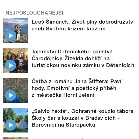
NEJPOSLOUCHANĚJŠÍ
Leoš Šimánek: Život plný dobrodružství
aneb Světem křížem krážem
Tajemství Dětenického panství!
Čarodějnice Žizelda dohlíží na
turistickou novinku zámku v Dětenicích
Četba z románu Jana Štiftera: Paví
hody. Emotivní a poetický příběh
z městečka Horní Jelení
„Salvio hexia“. Ochranné kouzlo tábora
Školy čar a kouzel v Bradavicích -
Borovnici na Staropacku