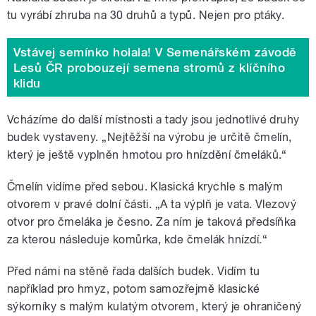
tu vyrábí zhruba na 30 druhů a typů. Nejen pro ptáky.
Vstávej semínko holala! V Semenářském závodě
Lesů ČR probouzejí semena stromů z klíčního
klidu
Vcházíme do další místnosti a tady jsou jednotlivé druhy
budek vystaveny. „Nejtěžší na výrobu je určitě čmelín,
který je ještě vyplněn hmotou pro hnízdění čmeláků.
“
Čmelín vidíme před sebou. Klasická krychle s malým
otvorem v pravé dolní části. „A ta výplň je vata. Vlezový
otvor pro čmeláka je česno. Za ním je taková předsíňka
za kterou následuje komůrka, kde čmelák hnízdí.
“
Před námi na stěně řada dalších budek. Vidím tu
například pro hmyz, potom samozřejmě klasické
sýkorníky s malým kulatým otvorem, který je ohraničený